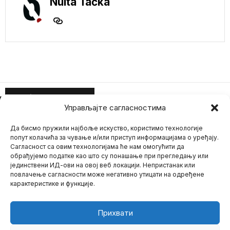
Nulta Tačka
Mario zna Youtube
NE PROPUSTITE
Управљајте сагласностима
Запад спрема
Impressum
Kontakt
O Nama
инсценирани напад
Да бисмо пружили најбоље искуство, користимо технологије
на Запорошку
попут колачића за чување и/или приступ информацијама о уређају.
нуклеарку
Сагласност са овим технологијама ће нам омогућити да
Руска Спољна
обрађујемо податке као што су понашање при прегледању или
обавештајна служба
јединствени ИД-ови на овој веб локацији. Непристанак или
(СВР) упозорила је да
повлачење сагласности може негативно утицати на одређене
Запад наводно
карактеристике и функције.
©
2026
- Sva prava zadržana.
Generalni medicinski
savet Velike Britanije
ograničava šta lekari
Прихвати
mogu da kažu na
internetu