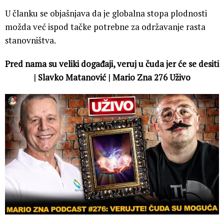
U članku se objašnjava da je globalna stopa plodnosti
možda već ispod tačke potrebne za održavanje rasta
stanovništva.
Pred nama su veliki događaji, veruj u čuda jer će se desiti
| Slavko Matanović | Mario Zna 276 Uživo