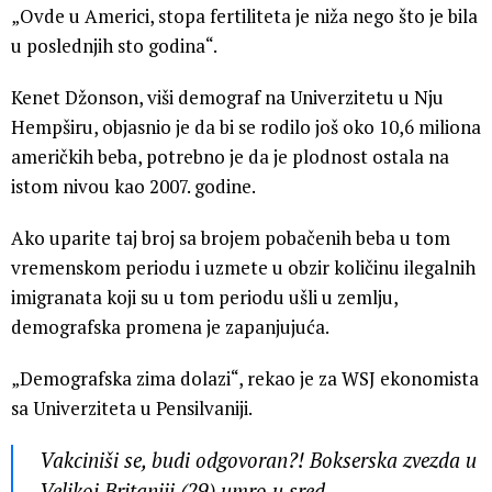
„Ovde u Americi, stopa fertiliteta je niža nego što je bila
u poslednjih sto godina“.
Kenet Džonson, viši demograf na Univerzitetu u Nju
Hempširu, objasnio je da bi se rodilo još oko 10,6 miliona
američkih beba, potrebno je da je plodnost ostala na
istom nivou kao 2007. godine.
Ako uparite taj broj sa brojem pobačenih beba u tom
vremenskom periodu i uzmete u obzir količinu ilegalnih
imigranata koji su u tom periodu ušli u zemlju,
demografska promena je zapanjujuća.
„Demografska zima dolazi“, rekao je za WSJ ekonomista
sa Univerziteta u Pensilvaniji.
Vakciniši se, budi odgovoran?! Bokserska zvezda u
Velikoj Britaniji (29) umro u sred