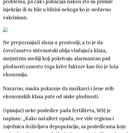
problema, pa čak i pobačaja nakon što su primile
injekciju ili su bile u blizini nekoga ko je nedavno
vakcinisan.
Ne prepoznajući slona u prostoriji, a to je da
čovečanstvo sistematski ubija vladajuća klasa,
mejnstrim mediji koji pokrivaju alarmantan pad
plodnosti umesto toga krive faktore kao što je loša
ekonomija.
Naravno, nauka pokazuje da muškarci i žene svih
ekonomskih klasa pate od niske plodnosti.
Opisujući neke posledice pada fertiliteta, WSJ je
napisao: „Kako natalitet opada, sve više regiona i
zajednica doživljava depopulaciju, sa posledicama koje