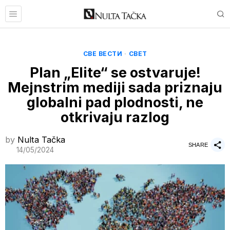
СВЕ ВЕСТИ
·
СВЕТ
Plan „Elite“ se ostvaruje!
Mejnstrim mediji sada priznaju
globalni pad plodnosti, ne
otkrivaju razlog
by
Nulta Tačka
SHARE
14/05/2024