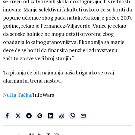
se kreću od zatvorenih škola do stagnirajućih vrednosti
imovine. Manje selektivni fakulteti uskoro će se boriti da
popune učionice zbog pada nataliteta koji je počeo 2007.
godine, rekao je Fernandez-Viljaverde. Vance je rekao
da seoske bolnice ne mogu ostati otvorene zbog
opadanja lokalnog stanovništva. Ekonomija sa manje
dece će se boriti da finansira penzije i zdravstvenu
zaštitu za sve veći broj starijih.“
Ta pitanja će b
i
ti najmanja naša briga ako se ovaj
alarmantni trend nastavi.
Nulta Tačka
/InfoWars