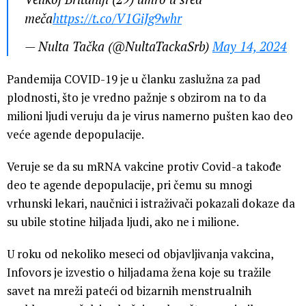
meča
https://t.co/V1GiJg9whr
— Nulta Tačka (@NultaTackaSrb)
May 14, 2024
Pandemija COVID-19 je u članku zaslužna za pad
plodnosti, što je vredno pažnje s obzirom na to da
milioni ljudi veruju da je virus namerno pušten kao deo
veće agende depopulacije.
Veruje se da su mRNA vakcine protiv Covid-a takođe
deo te agende depopulacije, pri čemu su mnogi
vrhunski lekari, naučnici i istraživači pokazali dokaze da
su ubile stotine hiljada ljudi, ako ne i milione.
U roku od nekoliko meseci od objavljivanja vakcina,
Infovors je izvestio o hiljadama žena koje su tražile
savet na mreži pateći od bizarnih menstrualnih