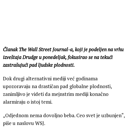
Članak The Wall Street Journal-a, koji je podeljen na vrhu
izveštaja Drudge u ​​ponedeljak, fokusirao se na tekući
zastrašujući pad ljudske plodnosti.
Dok drugi alternativni mediji već godinama
upozoravaju na drastičan pad globalne plodnosti,
zanimljivo je videti da mejnstrim mediji konačno
alarmiraju o istoj temi.
„Odjednom nema dovoljno beba. Ceo svet je uzbunjen“,
piše u naslovu WSJ.