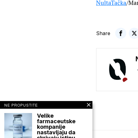
NultaTačka
/Ma
Share
NE PROPUSTITE
Velike
farmaceutske
kompanije
nastavljaju da
skrivaju istinu