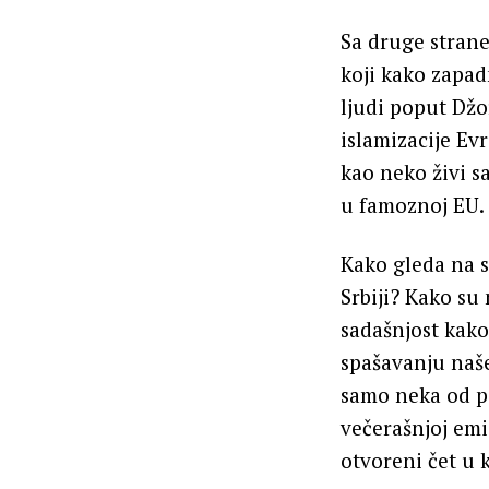
Sa druge stran
koji kako zapad
ljudi poput Džo
islamizacije Evr
kao neko živi s
u famoznoj EU.
Kako gleda na si
Srbiji? Kako su 
sadašnjost kako
spašavanju naše
samo neka od p
večerašnjoj emis
otvoreni čet u 