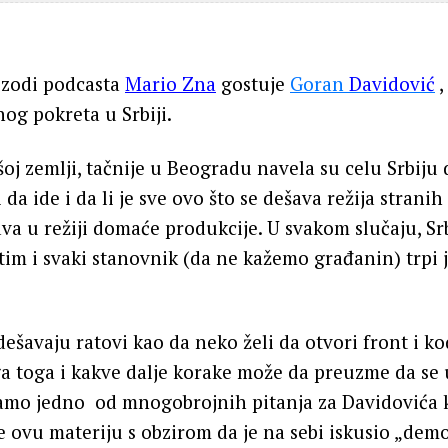
izodi podcasta
Mario Zna
gostuje
Goran
Davidović
,
og pokreta u Srbiji.
oj zemlji, tačnije u Beogradu navela su celu Srbiju 
da ide i da li je sve ovo što se dešava režija stranih
ava u režiji domaće produkcije. U svakom slučaju, Srb
im i svaki stanovnik (da ne kažemo građanin) trpi
dešavaju ratovi kao da neko želi da otvori front i k
ega toga i kakve dalje korake može da preuzme da se u
samo jedno od mnogobrojnih pitanja za Davidovića 
e ovu materiju s obzirom da je na sebi iskusio „demo