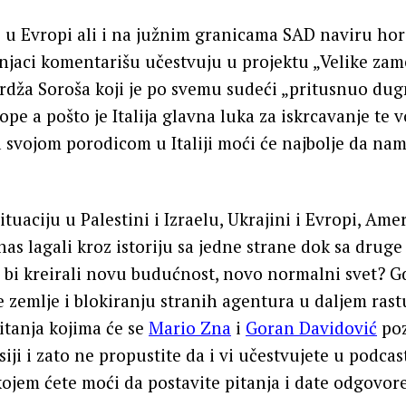
e u Evropi ali i na južnim granicama SAD naviru ho
njaci komentarišu učestvuju u projektu „Velike zam
rdža Soroša koji je po svemu sudeći „pritusnuo du
ope a pošto je Italija glavna luka za iskrcavanje te 
a svojom porodicom u Italiji moći će najbolje da nam
tuaciju u Palestini i Izraelu, Ukrajini i Evropi, Amer
nas lagali kroz istoriju sa jedne strane dok sa druge
 bi kreirali novu budućnost, novo normalni svet? Gd
 zemlje i blokiranju stranih agentura u daljem rast
itanja kojima će se
Mario Zna
i
Goran Davidović
poz
iji i zato ne propustite da i vi učestvujete u podcas
kojem ćete moći da postavite pitanja i date odgovore