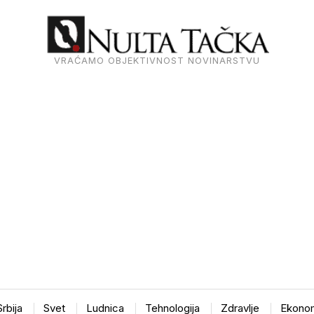
VRAĆAMO OBJEKTIVNOST NOVINARSTVU
Srbija
Svet
Ludnica
Tehnologija
Zdravlje
Ekonom