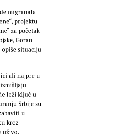
rde migranata
ene“, projektu
gme“ za početak
vojske, Goran
 opiše situaciju
ici ali najpre u
 izmišljaju
e leži ključ u
uranju Srbije su
abaviti u
tu kroz
 uživo.