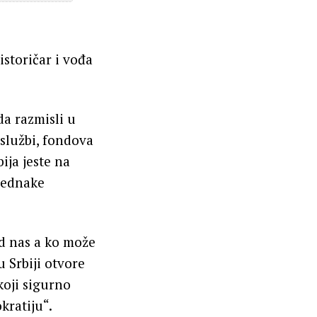
 istoričar i vođa
da razmisli u
 službi, fondova
ija jeste na
 jednake
od nas a ko može
 Srbiji otvore
koji sigurno
kratiju“.