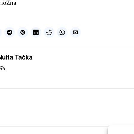
rioZna
Nulta Tačka