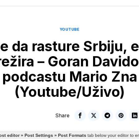
YOUTUBE
je da rasture Srbiju, 
režira – Goran Davido
podcastu Mario Zna
(Youtube/Uživo)
Share
ost editor » Post Settings » Post Formats
tab below your editor to e