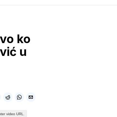
evo ko
vić u
nter video URL.