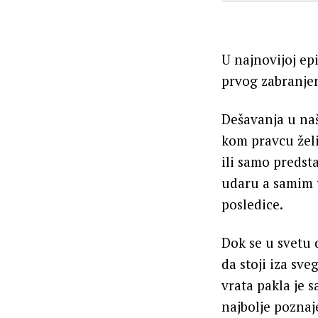
U najnovijoj ep
prvog zabranjen
Dešavanja u naš
kom pravcu želi 
ili samo predst
udaru a samim t
posledice.
Dok se u svetu 
da stoji iza sv
vrata pakla je 
najbolje poznaj