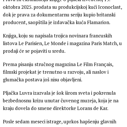
oktobra 2025. prodata su produkcijskoj kući Iconoclast,
dok je prava za dokumentarnu seriju kupio britanski
producent, saopštila je izdavačka kuća Flamarion.
Knjiga, koju su napisala trojica novinara francuskih
listova Le Parisien, Le Monde i magazina Paris Match, u
prodaji će se pojaviti u sredu.
Prema pisanju stručnog magazina Le Film Français,
filmski projekat je trenutno u razvoju, ali naslov i
glumačka postava još nisu objavljeni.
Pljačka Luvra izazvala je šok širom sveta i pokrenula
bezbednosnu krizu unutar čuvenog muzeja, koja je na
kraju dovela do smene direktorke Lorans de Kar.
Posle sedam meseci istrage, uprkos hapšenju glavnih