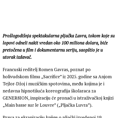
Prošlogodišnja spektakularna pljačka Luvra, tokom koje su
lopovi odneli nakit vredan oko 100 miliona dolara, biće
pretočena u film i dokumentarnu seriju, saopštio je u
utorak izdavač.
Francuski reditelj Romen Gavras, poznat po
holivudskom filmu „Sacrifice” iz 2025. godine sa Anjom
Tejlor-Džoj i muzičkim spotovima, među kojima je i
nedavna hipnotišuća koreografija školaraca za
GENER8ION, inspiraciju će pronaći u istraživačkoj knjizi
„Main basse sur le Louvre” („Pljačka Luvra”).
Prava za ekranizaciju knjige o pljački izvedenoj 19.