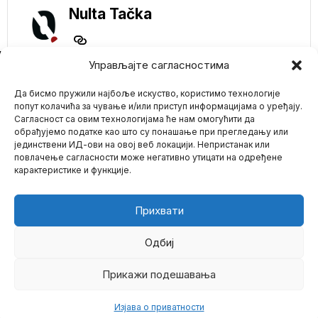
Nulta Tačka
NE PROPUSTITE
Управљајте сагласностима
Globalno zagrevanje
Да бисмо пружили најбоље искуство, користимо технологије
UBIJA?! LEDENA oluja
u Americi ubila
попут колачића за чување и/или приступ информацијама о уређају.
najmanje 24 osobe
Сагласност са овим технологијама ће нам омогућити да
Ledena oluja koja je
обрађујемо податке као што су понашање при прегледању или
pogodila Sjedinjene
јединствени ИД-ови на овој веб локацији. Непристанак или
Mario zna Youtube
Američke Države usmrtila
повлачење сагласности може негативно утицати на одређене
je
карактеристике и функције.
Impressum
Kontakt
O Nama
LUDILO ELITISTIČKIH
MOZGOVA! Kim
Kardašijan izjavila da
Прихвати
bi doslovno JELA
G#VNA ako bi joj to
pomogne da ostane
Одбиј
mlada
Zvezda rijaliti TV-a Kim
Прикажи подешавања
©
2026
- Sva prava zadržana.
Kardašian kaže da bi
razmislila o
Изјава о приватности