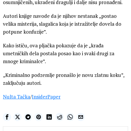
osumnjičenih, ukradeni dragulji i dalje nisu pronađeni.
Autori knjige navode da je njihov nestanak „postao
velika misterija, slagalica koja je istražitelje dovela do
potpune konfuzije”.
Kako ističu, ova pljačka pokazuje da je „krađa
umetničkih dela postala posao kao i svaki drugi za
mnoge kriminalce”.
„Kriminalno podzemlje pronašlo je novu zlatnu koku”,
zaključuju autori.
Nulta Tačka
/
InsiderPaper