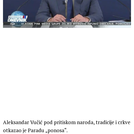
Aleksandar Vučić pod pritiskom naroda, tradicije i crkve
otkazao je Paradu „ponosa“.