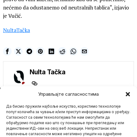
nećemo da odustanemo od neutralnih tablica“, izjavio
je Vučić.
NultaTačka
Nulta Tačka
NE PROPUSTITE
Управљајте сагласностима
Kanada sledi Agendu
Svetskog
Да бисмо пружили најбоље искуство, користимо технологије
ekonomskog foruma:
попут колачића за чување и/или приступ информацијама о уређају.
„Globalni porez na
Сагласност са овим технологијама ће нам омогућити да
ugljenik“
обрађујемо податке као што су понашање при прегледању или
Kanadska vlada potpisala
јединствени ИД-ови на овој веб локацији. Непристанак или
Mario zna Youtube
je sporazum sa Svetskim
повлачење сагласности може негативно утицати на одређене
ekonomskim forumom