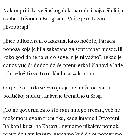
Nakon pritiska većinskog dela naroda i najvećih litija
ikada održanih u Beogradu, Vučić je otkazao
„Evroprajd“.
„Biće odložena ili otkazana, kako hoćete, Parada
ponosa koja je bila zakazana za septembar mesec. Ili
kako god da se to čudo zove, nije ni važno“, rekao je
danas Vučić i dodao da će premijerka i članovi Vlade
„obrazložiti sve to u skladu sa zakonom.
On je rekao i da se Evroprajd ne može održati u
političkoj situaciji kakva je trenutno u Srbiji.
„To ne govorim zato što sam mnogo srećan, već ne
možemo u ovom trenutku, kada imamo i Otvoreni
Balkan i krizu na Kosovu, nemamo nikakav pomak,
pravo da vam kažem, nemamo kud da se pomerimo,