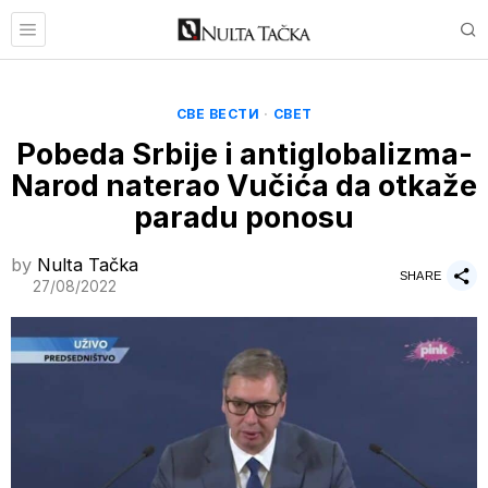
СВЕ ВЕСТИ
·
СВЕТ
Pobeda Srbije i antiglobalizma-
Narod naterao Vučića da otkaže
paradu ponosu
by
Nulta Tačka
SHARE
27/08/2022