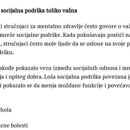
 socijalna podrška toliko važna
gi stručnjaci za mentalno zdravlje često govore o va
 mreže socijalne podrške. Kada pokušavaju postići naš
, stručnjaci često mole ljude da se oslone na svoje pr
dršku.
 takođe pokazalo vezu između socijalnih odnosa i mn
ja i opšteg dobra. Loša socijalna podrška povezana 
i pokazalo se da menja moždane funkcije i povećava
ohola
rne bolesti