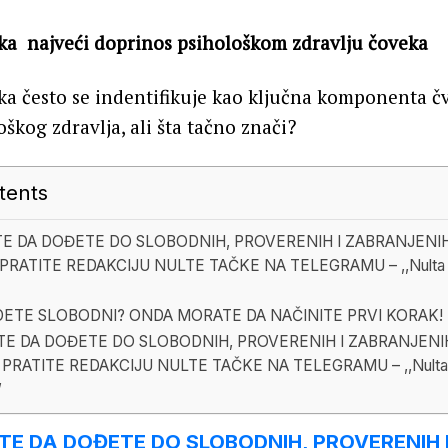
ška najveći doprinos psihološkom zdravlju čoveka
ka često se indentifikuje kao ključna komponenta čv
škog zdravlja, ali šta tačno znači?
tents
TE DA DOĐETE DO SLOBODNIH, PROVERENIH I ZABRANJENI
PRATITE REDAKCIJU NULTE TAČKE NA TELEGRAMU – ,,Nulta 
DETE SLOBODNI? ONDA MORATE DA NAČINITE PRVI KORAK!
TE DA DOĐETE DO SLOBODNIH, PROVERENIH I ZABRANJENI
 PRATITE REDAKCIJU NULTE TAČKE NA TELEGRAMU – ,,Nulta 
”
ITE DA DOĐETE DO SLOBODNIH, PROVERENIH 