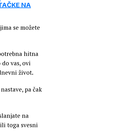
 TAČKE NA
ojima se možete
 potrebna hitna
 do vas, ovi
nevni život.
 nastave, pa čak
slanjate na
li toga svesni