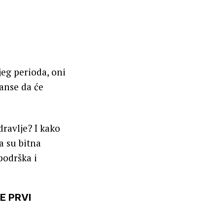
eg perioda, oni
anse da će
dravlje? I kako
a su bitna
podrška i
E PRVI