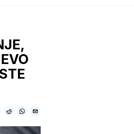
JE,
 EVO
ISTE