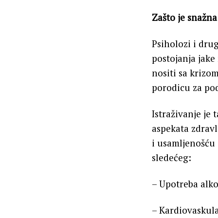
Zašto je snažna
Psiholozi i dru
postojanja jake
nositi sa krizom
porodicu za po
Istraživanje je
aspekata zdravl
i usamljenošću 
sledećeg:
– Upotreba alk
– Kardiovaskula