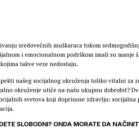
živanju sredovečnih muškaraca tokom sedmogodišnj
ijalnom i emocionalnom podrškom imali su manje š
kojima takve veze nedostaju.
spekti našeg socijalnog okruženja toliko vitalni za z
jalno okruženje utiče na našu ukupnu dobrobit? Dv
ocijalnih svetova koji doprinose zdravlju: socijalna 
acija.
UDETE SLOBODNI? ONDA MORATE DA NAČINIT