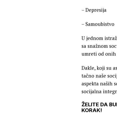
– Depresija
– Samoubistvo
U jednom istra
sa snažnom soc
umreti od onih 
Dakle, koji su a
tačno naše soci
aspekta naših s
socijalna integr
ŽELITE DA B
KORAK!