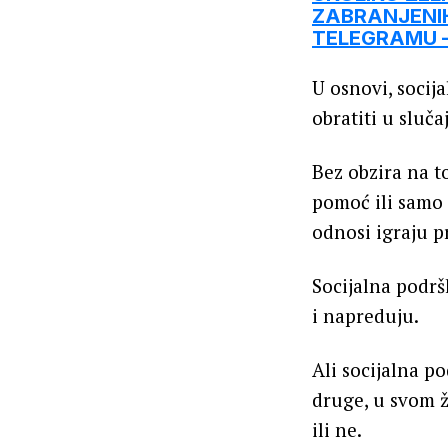
ZABRANJENIH
TELEGRAMU – 
U osnovi, socij
obratiti u sluča
Bez obzira na t
pomoć ili samo 
odnosi igraju 
Socijalna podrš
i napreduju.
Ali socijalna p
druge, u svom ž
ili ne.