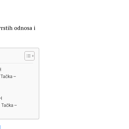
rstih odnosa i
H
Tačka –
H
Tačka –
I