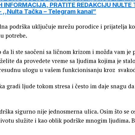
 INFORMACIJA, PRATITE REDAKCIJU NULTE
,,Nulta Tačka – Telegram kanal”
alna podrška uključuje mrežu porodice i prijatelja k
ju potrebe.
o da li ste saočeni sa ličnom krizom i možda vam je
želite da provedete vreme sa ljudima kojima je stalo
presudnu ulogu u vašem funkcionisanju kroz svakod
ka gradi ljude tokom stresa i često im daje snagu da
odrška sigurno nije jednosmerna ulica. Osim što se o
ivotu služite i kao oblik podrške mnogim ljudima. Bi