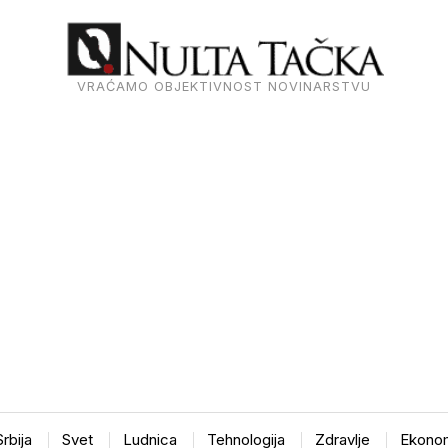
VRAĆAMO OBJEKTIVNOST NOVINARSTVU
Srbija
Svet
Ludnica
Tehnologija
Zdravlje
Ekonom