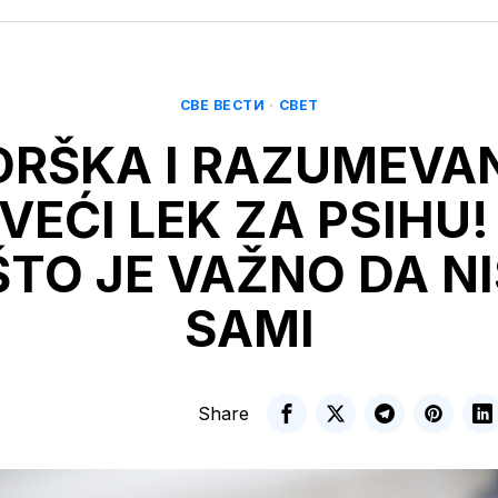
СВЕ ВЕСТИ
·
СВЕТ
DRŠKA I RAZUMEVAN
VEĆI LEK ZA PSIHU!
TO JE VAŽNO DA N
SAMI
Share