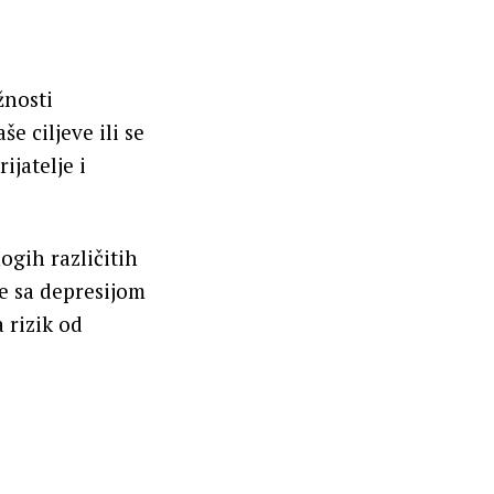
žnosti
e ciljeve ili se
ijatelje i
ogih različitih
je sa depresijom
 rizik od