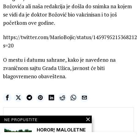
Božovića ali naša redakcija je došla do snimka na kojem
se vidi da je doktor Božović bio vakcinisan i to još
početkom ove godine.
https://twitter.com/MarioBojic/status/145979521536821
s=20
O mestu i datumu sahrane, kako je navedeno na
zvaničnom sajtu Grada Užica, javnost će biti
blagovremeno obaveštena.
Nulta Tačka
NE PROPUSTITE
HOROR! MALOLETNE
DEVOJČICE