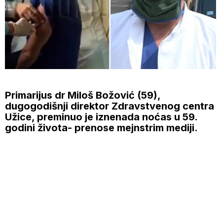
Primarijus dr Miloš Božović (59),
dugogodišnji direktor Zdravstvenog centra
Užice, preminuo je iznenada noćas u 59.
godini života- prenose mejnstrim mediji.