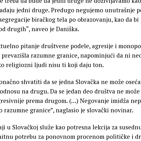
ke treba da bude da jedni druge ne doživljavamo kao
adaju jedni druge. Predugo negujemo unutrašnje p
 segregacije biračkog tela po obrazovanju, kao da bi 
d drugih“, naveo je Daniška.
ktuelno pitanje društvene podele, agresije i monopol
je prevazišla razumne granice, napominjući da ni n
o religiozni ljudi nisu ti koji daju ton.
načno shvatiti da se jedna Slovačka ne može oseća
dnosu na drugu. Da se ​​jedan deo društva ne može
agresivnije prema drugom. (…) Negovanje imidža nepr
o razumne granice”, naglasio je slovački novinar.
i u Slovačkoj služe kao potresna lekcija za susednu
i hitnu potrebu za ponovnom procenom političke i d