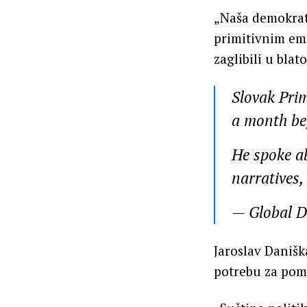
„Naša demokrati
primitivnim emo
zaglibili u blat
Slovak Prim
a month be
He spoke a
narratives
— Global D
Jaroslav Danišk
potrebu za pom