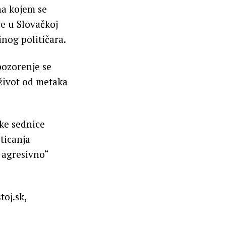
na kojem se
je u Slovačkoj
inog političara.
pozorenje se
život od metaka
ke sednice
ticanja
i agresivno“
oj.sk,