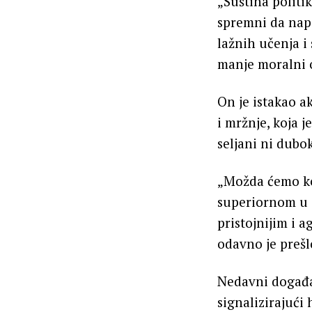
„Suština politi
spremni da nap
lažnih učenja i
manje moralni o
On je istakao a
i mržnje, koja 
seljani ni dubok
„Možda ćemo ko
superiornom u o
pristojnijim i 
odavno je prešl
Nedavni događaj
signalizirajuć