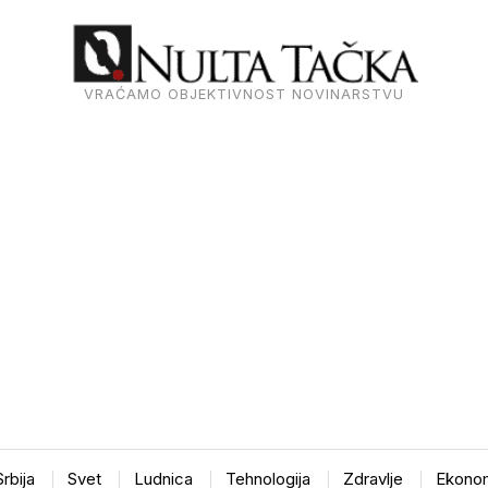
VRAĆAMO OBJEKTIVNOST NOVINARSTVU
Srbija
Svet
Ludnica
Tehnologija
Zdravlje
Ekonom