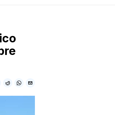
ico
pre
)