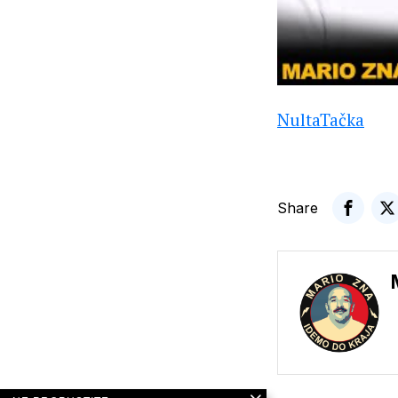
NultaTačka
Share