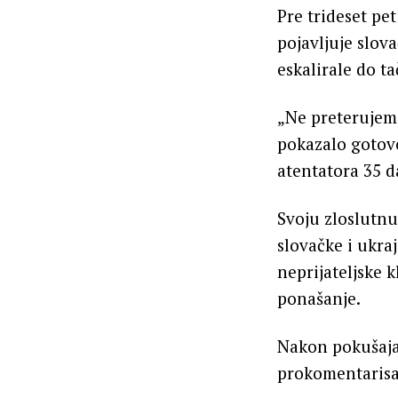
Pre trideset pe
pojavljuje slov
eskalirale do t
„Ne preterujem 
pokazalo gotov
atentatora 35 d
Svoju zloslutn
slovačke i ukra
neprijateljske 
ponašanje.
Nakon pokušaja 
prokomentarisao