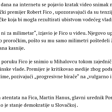
t dana na internetu se pojavio kratak video snimak 
ački premijer Robert Fico , upozoravajući da su tenzi
ačke koja bi mogla rezultirati ubistvom vodećeg vlad
ni za milimetar“, izjavio je Fico u videu. Njegovo u
o proročkim, pošto su mu samo milimetri poštedeli 
ana kasnije.
u poruku Fico je snimio u Mihalovcu tokom zajednič
jinske vlade. Premijer je kritikovao medije zbog pods
klime, pozivajući „progresivne birače“ na „vulgarno 
atentata na Fica, Martin Hanus, glavni urednik Post
 je stanje demokratije u Slovačkoj .