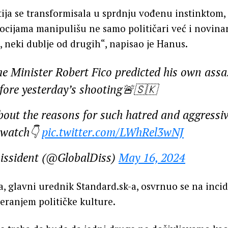
ja se transformisala u sprdnju vođenu instinktom,
cijama manipulišu ne samo političari već i novinar
o, neki dublje od drugih“, napisao je Hanus.
e Minister Robert Fico predicted his own assa
fore yesterday’s shooting🚨🇸🇰
bout the reasons for such hatred and aggressi
, watch👇
pic.twitter.com/LWhRel3wNJ
issident (@GlobalDiss)
May 16, 2024
a, glavni urednik Standard.sk-a, osvrnuo se na incide
eranjem političke kulture.