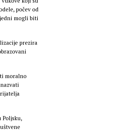
 vukove koji su
odele, počev od
jedni mogli biti
izacije prezira
eobrazovani
ti moralno
 nazvati
ijatelja
 Poljsku,
ruštvene