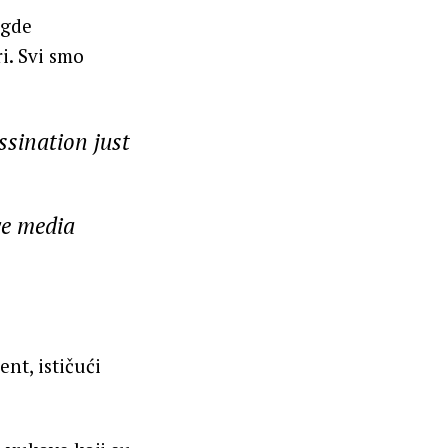
 gde
i. Svi smo
ssination just
ve media
nt, ističući