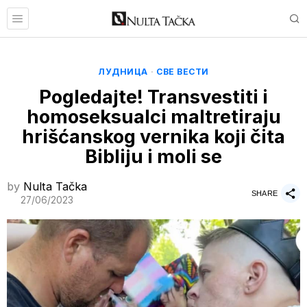
ЛУДНИЦА
·
СВЕ ВЕСТИ
Pogledajte! Transvestiti i
homoseksualci maltretiraju
hrišćanskog vernika koji čita
Bibliju i moli se
by
Nulta Tačka
SHARE
27/06/2023