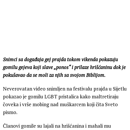
Snimci sa događaja gej prajda tokom vikenda pokazuju
gomilu gejeva koji slave „ponos“ i prilaze hrišćaninu dok je
pokušavao da se moli za njih sa svojom Biblijom.
Neverovatan video snimljen na festivalu prajda u Sijetlu
pokazao je gomilu LGBT pristalica kako maltretiraju
čoveka i vrše mobing nad muškarcem koji čita Sveto
pismo.
Članovi gomile su lajali na hrišćanina i mahali mu