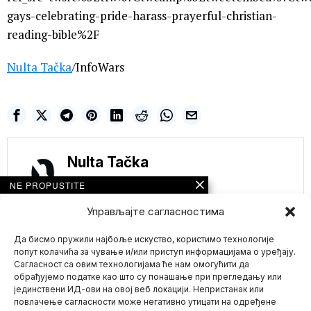
gays-celebrating-pride-harass-prayerful-christian-
reading-bible%2F
Nulta Tačka
/InfoWars
Nulta Tačka
NE PROPUSTITE
DOBRODOŠLI u
Управљајте сагласностима
Kineski grad koji je
zaključan već 8
meseci- Ko pređe
Да бисмо пружили најбоље искуство, користимо технологије
granicu sa
попут колачића за чување и/или приступ информацијама о уређају.
Vijetnamom sledi
Сагласност са овим технологијама ће нам омогућити да
smrtna kazna
обрађујемо податке као што су понашање при прегледању или
Mali kineski grad
јединствени ИД-ови на овој веб локацији. Непристанак или
Mario zna Youtube
Dongžing, koji se graniči
повлачење сагласности може негативно утицати на одређене
sa Vijetnamom, više