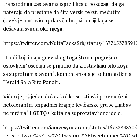
transrodnim zastavama ispred lica u pokušaju da ga
nateraju da prestane da čita verski tekst, međutim
čovek je nastavio uprkos čudnoj situaciji koja se
dešavala svuda oko njega.
https://twitter.com/NultaTackaSrb/status/16736533839
„Ljudi koji imaju gnev zbog toga što su ‘pogrešno
oslovljeni’ osećaju se prijatno da zlostavljaju bilo koga
sa suprotnim stavom“, komentarisala je kolumnistkinja
Herald Sa-a Rita Panahi.
Video je još jedan dokaz kol
i
ko su istinski poremećeni i
netolerantni pripadnici krajnje levičarske grupe „ljubav
ne mržnja“ LGBTQ+ kulta na suprotstavljene ideje.
https://twitter.com/iamyesyouareno/status/1673284850
ref_src=twsrc%5Etfw%7Ctwcamp%5Etweetembed%7Ctwt