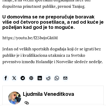
dopuštena prisutnost publike, prenosi Tanjug.
U domovima se ne preporučuje boravak
više od četvoro posetilaca, a rad od kuće je
poželjan kad god je to moguće.
https://youtu.be/fZ5lwjoGk6M
Jedan od velikih sportskih događaja koji će se igrati bez
publike je i kvalifikaciona utakmica za Svetsko
prvenstvo između Holandije i Norveške sledeće nedelje.
Ljudmila Veneditkova