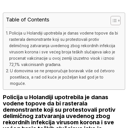
Table of Contents
Policija u Holandiji upotrebila je danas vodene topove da bi
rasterala demonstrante koji su protestovali protiv
delimičnog zatvaranja uvedenog zbog rekordnih infekcija
virusom korona i sve većeg broja teških slučajeva iako je
procenat vakcinacije u ovoj zemlji izuzetno visok i iznosi
72,1% vakcinisanih građana.
U domovima se ne preporučuje boravak više od četvoro
posetilaca, a rad od kuće je poželjan kad god je to
moguće.
Policija u Holandiji upotrebila je danas
vodene topove da bi rasterala
demonstrante koji su protestovali protiv
delimičnog zatvaranja uvedenog zbog
rekordnih infekcija virusom korona i sve