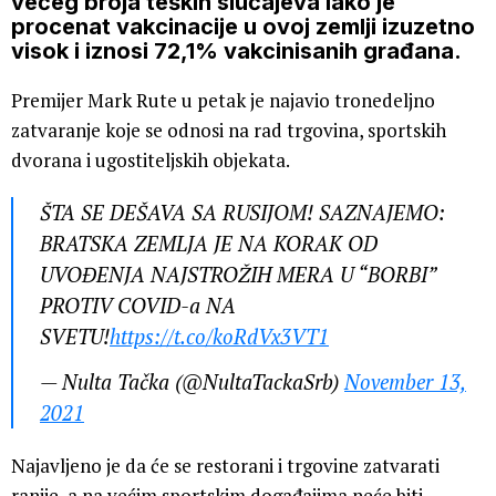
većeg broja teških slučajeva iako je
procenat vakcinacije u ovoj zemlji izuzetno
visok i iznosi 72,1% vakcinisanih građana.
Premijer Mark Rute u petak je najavio tronedeljno
zatvaranje koje se odnosi na rad trgovina, sportskih
dvorana i ugostiteljskih objekata.
ŠTA SE DEŠAVA SA RUSIJOM! SAZNAJEMO:
BRATSKA ZEMLJA JE NA KORAK OD
UVOĐENJA NAJSTROŽIH MERA U “BORBI”
PROTIV COVID-a NA
SVETU!
https://t.co/koRdVx3VT1
— Nulta Tačka (@NultaTackaSrb)
November 13,
2021
Najavljeno je da će se restorani i trgovine zatvarati
ranije, a na većim sportskim događajima neće biti