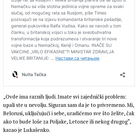
„Ovde ima raznih ljudi. Imate svi zajednički problem:
upali ste u nevolju. Siguran sam da je to privremeno. Mi,
Belorusi, uključujući i sebe, uradićemo sve što želite, čak
ako to bude loše za Poljake, Letonce ili nekog drugog“,
kazao je Lukašenko.