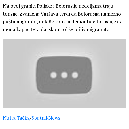
Na ovoj granici Poljske i Belorusije nedeljama traju
tenzije. Zvanična Varšava tvrdi da Belorusija namerno
pušta migrante, dok Belorusija demantuje to i ističe da
nema kapaciteta da iskontroliše priliv migranata.
Nulta Tačka
/
SputnikNews