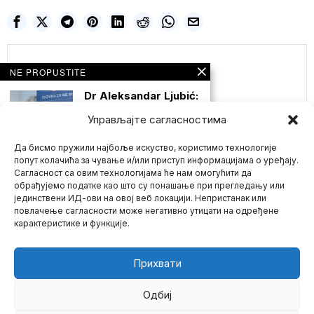
Nulta Tačka
NE PROPUSTITE
Dr Aleksandar Ljubić:
FAJZEROVI bilbordi u
Srbiji govore da
Управљајте сагласностима
korona profiteri ne
mogu da se pomire
sa krajem
Да бисмо пружили најбоље искуство, користимо технологије
PLANDEMIJE
попут колачића за чување и/или приступ информацијама о уређају.
Сагласност са овим технологијама ће нам омогућити да
Kako se približava i
zvanično proglašenje
обрађујемо податке као што су понашање при прегледању или
kraja cirkusa 19(praktično
јединствени ИД-ови на овој веб локацији. Непристанак или
Mario zna Youtube
je
повлачење сагласности може негативно утицати на одређене
карактеристике и функције.
TURCI su sinoć pravili
Impressum
Kontakt
O Nama
haos po celoj
EVROPI! Pogledajte
masovne tuče koje
Прихвати
su započeli turski
navijači od Berlina do
Haga
Одбиј
Fudbalska reprezentacija