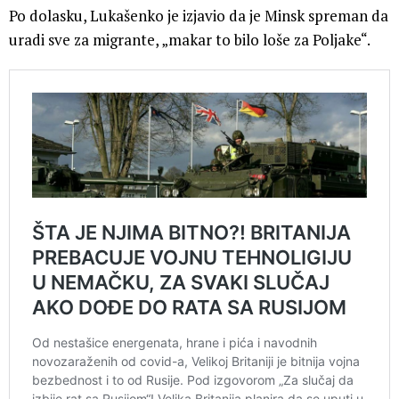
Po dolasku, Lukašenko je izjavio da je Minsk spreman da
uradi sve za migrante, „makar to bilo loše za Poljake“.