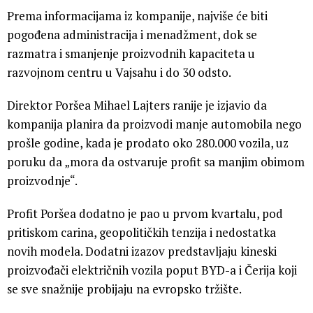
Prema informacijama iz kompanije, najviše će biti
pogođena administracija i menadžment, dok se
razmatra i smanjenje proizvodnih kapaciteta u
razvojnom centru u Vajsahu i do 30 odsto.
Direktor Poršea Mihael Lajters ranije je izjavio da
kompanija planira da proizvodi manje automobila nego
prošle godine, kada je prodato oko 280.000 vozila, uz
poruku da „mora da ostvaruje profit sa manjim obimom
proizvodnje“.
Profit Poršea dodatno je pao u prvom kvartalu, pod
pritiskom carina, geopolitičkih tenzija i nedostatka
novih modela. Dodatni izazov predstavljaju kineski
proizvođači električnih vozila poput BYD-a i Čerija koji
se sve snažnije probijaju na evropsko tržište.