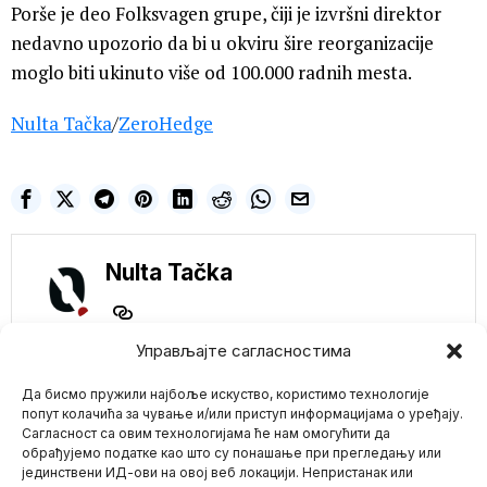
Porše je deo Folksvagen grupe, čiji je izvršni direktor
nedavno upozorio da bi u okviru šire reorganizacije
moglo biti ukinuto više od 100.000 radnih mesta.
Nulta Tačka
/
ZeroHedge
Nulta Tačka
Управљајте сагласностима
NE PROPUSTITE
Да бисмо пружили најбоље искуство, користимо технологије
OTKRIVENO! Vlasti u
попут колачића за чување и/или приступ информацијама о уређају.
Velikoj Britaniji
Сагласност са овим технологијама ће нам омогућити да
planirale da istrebe
обрађујемо податке као што су понашање при прегледању или
kućne ljubimce za
јединствени ИД-ови на овој веб локацији. Непристанак или
Mario zna Youtube
vreme prvog talasa