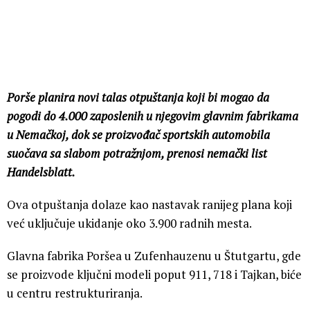
Porše planira novi talas otpuštanja koji bi mogao da
pogodi do 4.000 zaposlenih u njegovim glavnim fabrikama
u Nemačkoj, dok se proizvođač sportskih automobila
suočava sa slabom potražnjom, prenosi nemački list
Handelsblatt.
Ova otpuštanja dolaze kao nastavak ranijeg plana koji
već uključuje ukidanje oko 3.900 radnih mesta.
Glavna fabrika Poršea u Zufenhauzenu u Štutgartu, gde
se proizvode ključni modeli poput 911, 718 i Tajkan, biće
u centru restrukturiranja.