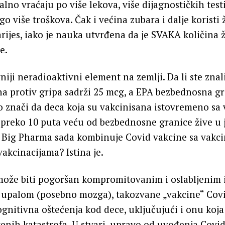
stalno vraćaju po više lekova, više dijagnostičkih test
o više troškova. Čak i većina zubara i dalje koristi
ijes, iako je nauka utvrđena da je SVAKA količina 
e.
niji neradioaktivni element na zemlji. Da li ste znal
a protiv gripa sadrži 25 mcg, a EPA bezbednosna gr
znači da deca koja su vakcinisana istovremeno sa 
preko 10 puta veću od bezbednosne granice žive u
da Big Pharma sada kombinuje Covid vakcine sa vakc
vakcinacijama? Istina je.
može biti pogoršan kompromitovanim i oslabljenim
i upalom (posebno mozga), takozvane „vakcine“ Cov
gnitivna oštećenja kod dece, uključujući i onu koja
venih katastrofa. U stvari, upravo od uvođenja Covid