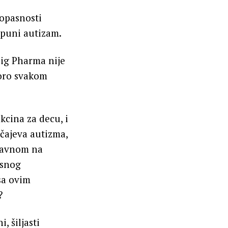
 opasnosti
tpuni autizam.
Big Pharma nije
koro svakom
kcina za decu, i
učajeva autizma,
glavnom na
asnog
sa ovim
?
, šiljasti