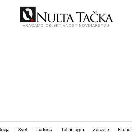
VRAĆAMO OBJEKTIVNOST NOVINARSTVU
Srbija
Svet
Ludnica
Tehnologija
Zdravlje
Ekonom