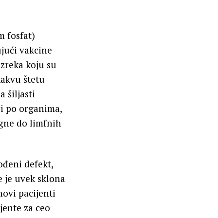
m fosfat)
ući vakcine
izreka koju su
kakvu štetu
 šiljasti
ri po organima,
igne do limfnih
ođeni defekt,
e je uvek sklona
hovi pacijenti
jente za ceo