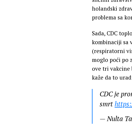
holandski zdrav
problema sa kon
Sada, CDC toplo
kombinaciji sa
(respiratorni vi
moglo poći po 
ove tri vakcine
kaže da to urad
CDC je pro
smrt
https
— Nulta T