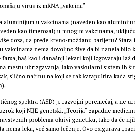
ponašaju virus iz mRNA „vakcina“
 da aluminijum u vakcinama (naveden kao aluminiju
aveden kao timerosal) u mnogim vakcinama, uključuj
 više doza, da pređe krvno-moždanu barijeru? Stara 
a u vakcinama nema dovoljno žive da bi nanela bilo 
 farsa, baš kao i današnji lekari koji izgovaraju laž da
 na mestu ubrizgavanja, iako vaskularni sistem ih ši
zak, slično načinu na koji se rak katapultira kada st
m).
stičnog spektra (ASD) je razvojni poremećaj, a ne ur
 uzrok koji NIJE genetski. „Teorija“ zapadne medicin
dravstvenih problema okrivi genetiku, tako da će nji
da nema leka, već samo lečenje. Ovo osigurava „paci