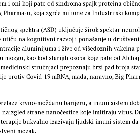
m i oni koji pate od sindroma spajk proteina običn
ig Pharma-u, koja zgrće milione za Industrijski kom
stičnog spektra (ASD) uključuje širok spektar neuro
e utiču na kognitivni razvoj i ponašanje u društve
tracije aluminijuma i žive od višedoznih vakcina p
 u mozgu, kao kod starijih osoba koje pate od Alchaj
medicinski stručnjaci prepoznaju brzi pad broja star
ije protiv Covid-19 mRNA, mada, naravno, Big Phar
prelaze krvno-moždanu barijeru, a imuni sistem dobi
naizgled strane nanočestice koje imitiraju virus. 
terapije bukvalno izazivaju ljudski imuni sistem da
stveni mozak.