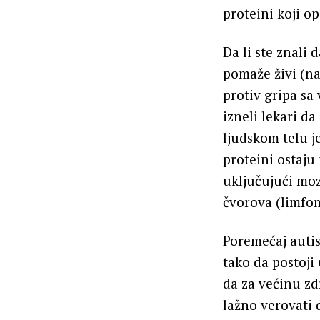
proteini koji o
Da li ste znali
pomaže živi (n
protiv gripa sa
izneli lekari d
ljudskom telu je
proteini ostaju
uključujući mo
čvorova (limfo
Poremećaj auti
tako da postoji
da za većinu z
lažno verovati 