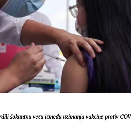
rdili šokantnu vezu između uzimanja vakcine protiv COV