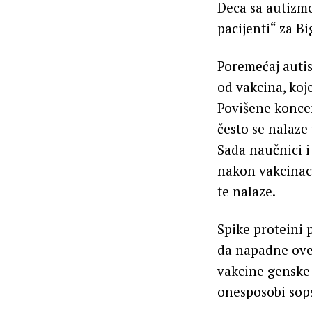
Deca sa autizmo
pacijenti“ za B
Poremećaj auti
od vakcina, koj
Povišene koncen
često se nalaze
Sada naučnici i 
nakon vakcinac
te nalaze.
Spike proteini 
da napadne ove 
vakcine genske 
onesposobi sop