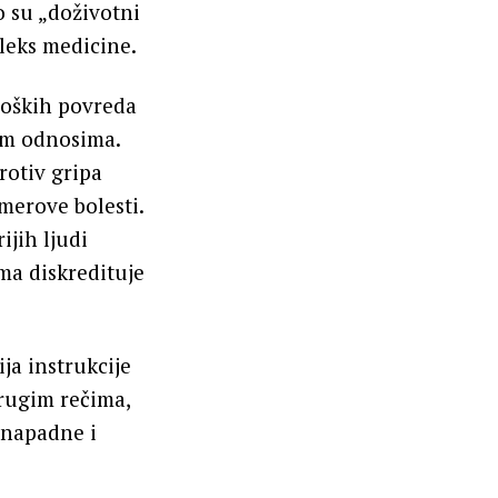
o su „doživotni
pleks medicine.
loških povreda
nim odnosima.
rotiv gripa
merove bolesti.
ijih ljudi
ma diskredituje
ja instrukcije
Drugim rečima,
 napadne i