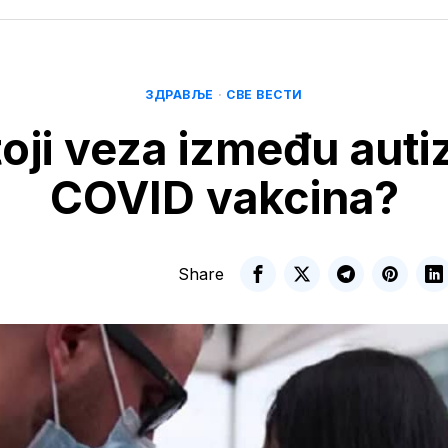
ЗДРАВЉЕ
·
СВЕ ВЕСТИ
oji veza između auti
COVID vakcina?
Share