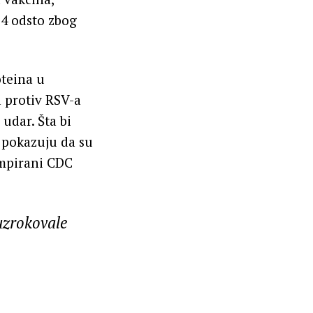
24 odsto zbog
oteina u
 protiv RSV-a
 udar. Šta bi
 pokazuju da su
umpirani CDC
uzrokovale