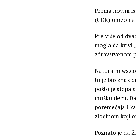
Prema novim ist
(CDR) ubrzo na
Pre više od dva
mogla da krivi 
zdravstvenom p
Naturalnews.com
to je bio znak 
pošto je stopa 
mušku decu. Dak
poremećaja i k
zločinom koji o
Poznato je da ži