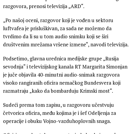
razgovora, prenosi televizija „ARD“.
„Po našoj oceni, razgovor koji je vođen u sektoru
luftvafea je prisluškivan, za sada ne možemo da
tvrdimo da li su u tom audio snimku koji se širi
društvenim mrežama vršene izmene“, navodi televizija.
Podsetimo, glavna urednica medijske grupe „Rusija
sevodnja“ i televizijskog kanala RT Margarita Simonjan
je juče objavila 40-minutni audio-snimak razgovora
visoko rangiranih oficira nemačkog Bundesvera koji
razmatraju „kako da bombarduju Krimski most“.
Sudeći prema tom zapisu, u razgovoru učestvuju
četvorica oficira, među kojima je i šef Odeljenja za
operacije i obuku Vojno-vazduhoplovnih snaga.