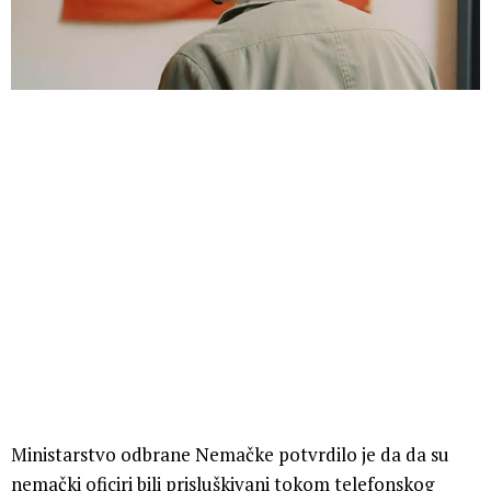
Ministarstvo odbrane Nemačke potvrdilo je da da su
nemački oficiri bili prisluškivani tokom telefonskog