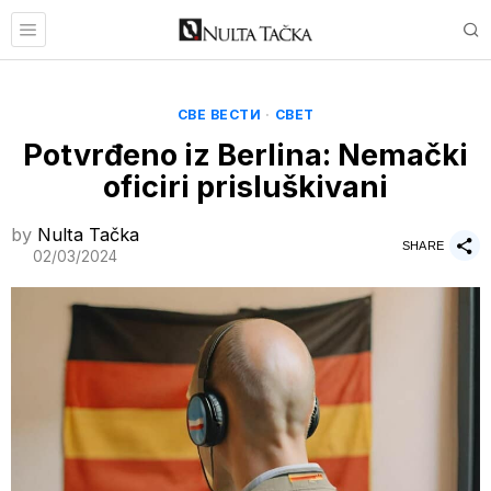
СВЕ ВЕСТИ
·
СВЕТ
Potvrđeno iz Berlina: Nemački
oficiri prisluškivani
by
Nulta Tačka
SHARE
02/03/2024