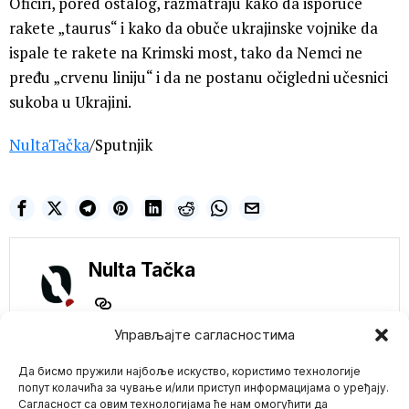
Oficiri, pored ostalog, razmatraju kako da isporuče
rakete „taurus“ i kako da obuče ukrajinske vojnike da
ispale te rakete na Krimski most, tako da Nemci ne
pređu „crvenu liniju“ i da ne postanu očigledni učesnici
sukoba u Ukrajini.
NultaTačka
/Sputnjik
Nulta Tačka
Управљајте сагласностима
NE PROPUSTITE
Да бисмо пружили најбоље искуство, користимо технологије
Kina uzvraća udarac:
Preti carinama na
попут колачића за чување и/или приступ информацијама о уређају.
automobile od 25%
Сагласност са овим технологијама ће нам омогућити да