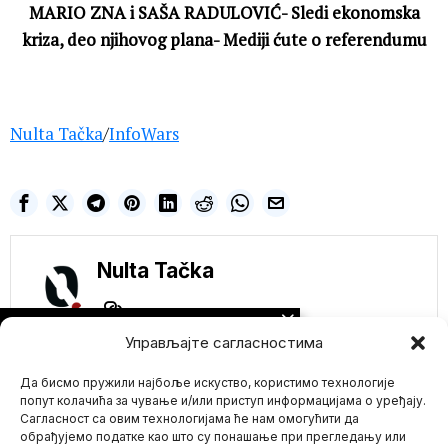
MARIO ZNA i SAŠA RADULOVIĆ- Sledi ekonomska
kriza, deo njihovog plana- Mediji ćute o referendumu
Nulta Tačka
/
InfoWars
Nulta Tačka
NE PROPUSTITE
Управљајте сагласностима
DR VLADMIR
ZELENKO O VELIKOM
Да бисмо пружили најбоље искуство, користимо технологије
OTKRIĆU – NE TREBA
VAM LEKAR, NITI
попут колачића за чување и/или приступ информацијама о уређају.
DOZVOLA VLASTI
Сагласност са овим технологијама ће нам омогућити да
Potrebne su vam i
обрађујемо податке као што су понашање при прегледању или