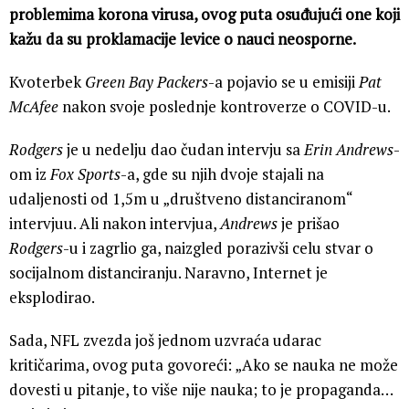
problemima korona virusa, ovog puta osuđujući one koji
kažu da su proklamacije levice o nauci neosporne.
Kvoterbek
Green Bay Packers
-a pojavio se u emisiji
Pat
McAfee
nakon svoje poslednje kontroverze o COVID-u.
Rodgers
je u nedelju dao čudan intervju sa
Erin Andrews
-
om iz
Fox Sports
-a, gde su njih dvoje stajali na
udaljenosti od 1,5m u „društveno distanciranom“
intervjuu. Ali nakon intervjua,
Andrews
je prišao
Rodgers
-u i zagrlio ga, naizgled porazivši celu stvar o
socijalnom distanciranju. Naravno, Internet je
eksplodirao.
Sada, NFL zvezda još jednom uzvraća udarac
kritičarima, ovog puta govoreći: „Ako se nauka ne može
dovesti u pitanje, to više nije nauka; to je propaganda…