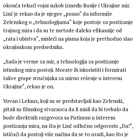
okonča tekući vojni sukob između Rusije i Ukrajine mir.
Linč je rekao da je njegov „posao“ da informiše
Zelenskog o „tehnologijama“ koje postoje za postizanje
trajnog mira i da su te metode daleko efikasnije od
„rata i ubistva“, misleći na pisma koja je prethodno slao
ukrajinskom predsedniku.
„Sada je vreme za mir, a tehnologija za postizanje
istinskog mira postoji. Morate ih iskoristiti i formirati
takve grupe stručnjaka za mirno rešenje u interesu
Ukrajine“, rekao je on.
Vovan i Leksus, koji su se predstavljali kao Zelenski,
pitali su filmskog stvaraoca da li misli da bi trebalo da
bude direktnih razgovora sa Putinom u interesu
postizanja mira, na šta je Linč odlučno odgovorio „Da!“,
ističući da postoji više načina da se to uradi, kao što je