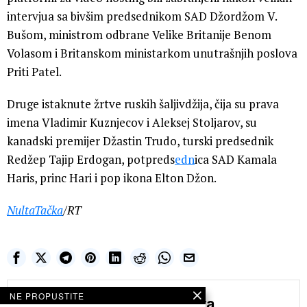
intervjua sa bivšim predsednikom SAD Džordžom V.
Bušom, ministrom odbrane Velike Britanije Benom
Volasom i Britanskom ministarkom unutrašnjih poslova
Priti Patel.
Druge istaknute žrtve ruskih šaljivdžija, čija su prava
imena Vladimir Kuznjecov i Aleksej Stoljarov, su
kanadski premijer Džastin Trudo, turski predsednik
Redžep Tajip Erdogan, potpreds
edn
ica SAD Kamala
Haris, princ Hari i pop ikona Elton Džon.
NultaTačka
/RT
NE PROPUSTITE
Ljudmila Veneditkova