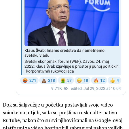
Dok su šaljivdžije u početku postavljali svoje video
snimke na Jutjub, sada su prešli na rusku alternativu
RuTube, nakon što su svi njihovi kanali na Google-ovoj
platformi za video hosting bili zabranjeni nakon velikih