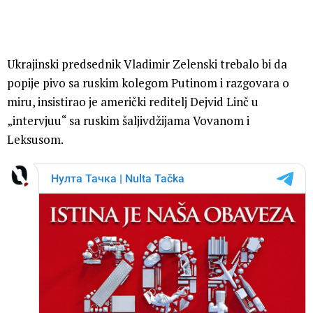
Ukrajinski predsednik Vladimir Zelenski trebalo bi da
popije pivo sa ruskim kolegom Putinom i razgovara o
miru, insistirao je američki reditelj Dejvid Linč u
„intervjuu“ sa ruskim šaljivdžijama Vovanom i
Leksusom.