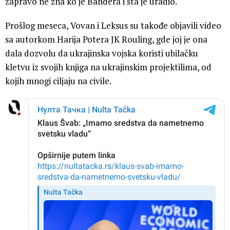
zapravo ne zna ko je Bandera i šta je uradio.
Prošlog meseca, Vovan i Leksus su takođe objavili video
sa autorkom Harija Potera JK Rouling, gde joj je ona
dala dozvolu da ukrajinska vojska koristi ubilačku
kletvu iz svojih knjiga na ukrajinskim projektilima, od
kojih mnogi ciljaju na civile.