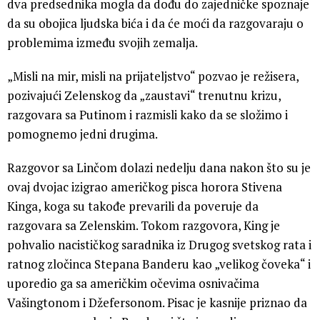
dva predsednika mogla da dođu do zajedničke spoznaje
da su obojica ljudska bića i da će moći da razgovaraju o
problemima između svojih zemalja.
„Misli na mir, misli na prijateljstvo“ pozvao je režisera,
pozivajući Zelenskog da „zaustavi“ trenutnu krizu,
razgovara sa Putinom i razmisli kako da se složimo i
pomognemo jedni drugima.
Razgovor sa Linčom dolazi nedelju dana nakon što su je
ovaj dvojac izigrao američkog pisca horora Stivena
Kinga, koga su takođe prevarili da poveruje da
razgovara sa Zelenskim. Tokom razgovora, King je
pohvalio nacističkog saradnika iz Drugog svetskog rata i
ratnog zločinca Stepana Banderu kao „velikog čoveka“ i
uporedio ga sa američkim očevima osnivačima
Vašingtonom i Džefersonom. Pisac je kasnije priznao da