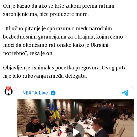
On je kazao da ako se krše zakoni prema ratnim
zarobljenicima, biće preduzete mere.
„Ključno pitanje je sporazum o međunarodnim
bezbednosnim garancijama za Ukrajinu, kojim ćemo
moći da okončamo rat onako kako je Ukrajini
potrebno“, reka je on.
Objavljen je i snimak s početka pregovora. Ovog puta
nije bilo rukovanja između delegata.