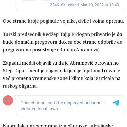
Obe strane broje poginule vojnike, civile i vojnu opremu.
Turski predsednik Redžep Tajip Erdogan prihvatio je da
bude domaćin pregovora dok su obe strane odobrile da
pregovorima prisustvuje i Roman Abramovič.
Zapadni mediji objavili su da je Abramovič otrovan no
Stejt Dipartment je objavio da je nije u pitanu trovanje
već promena vremenske zone i klime koja je uticala na
ruskog oligarha.
Napredak u pregovorima između ruske i ukrajinske