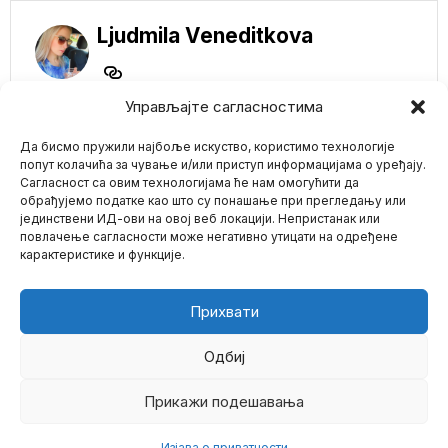
Ljudmila Veneditkova
Управљајте сагласностима
Да бисмо пружили најбоље искуство, користимо технологије
попут колачића за чување и/или приступ информацијама о уређају.
NE PROPUSTITE
Сагласност са овим технологијама ће нам омогућити да
Dizni objavio najGEJ
обрађујемо податке као што су понашање при прегледању или
film do sada
јединствени ИД-ови на овој веб локацији. Непристанак или
Mario zna Youtube
повлачење сагласности може негативно утицати на одређене
Počevši nedavno od
rasprave sa Zakonom o
карактеристике и функције.
roditeljskim pravima na
Impressum
Kontakt
O Nama
MASK o ukrajinskoj
Прихвати
kontraofanzivi: Toliko
mrtvih za tako
beznačajan rezultat
Одбиј
Američki biznismen Ilon
Mask oštro je kritikovao
Прикажи подешавања
©
2026
- Sva prava zadržana.
rezultate ukrajinske
ofanzive.
Изјава о приватности