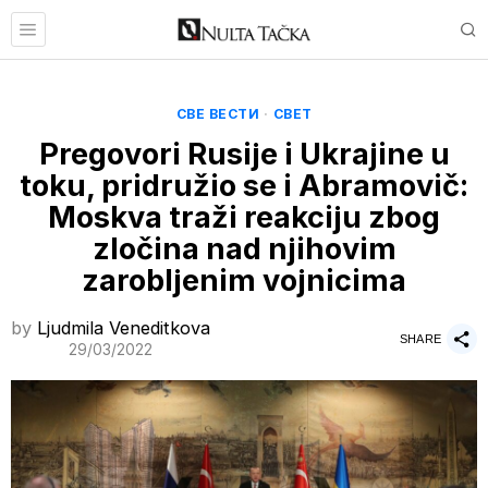
СВЕ ВЕСТИ
·
СВЕТ
Pregovori Rusije i Ukrajine u
toku, pridružio se i Abramovič:
Moskva traži reakciju zbog
zločina nad njihovim
zarobljenim vojnicima
by
Ljudmila Veneditkova
SHARE
29/03/2022