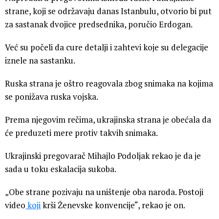
strane, koji se održavaju danas Istanbulu, otvorio bi put
za sastanak dvojice predsednika, poručio Erdogan.
Već su počeli da cure detalji i zahtevi koje su delegacije
iznele na sastanku.
Ruska strana je oštro reagovala zbog snimaka na kojima
se ponižava ruska vojska.
Prema njegovim rečima, ukrajinska strana je obećala da
će preduzeti mere protiv takvih snimaka.
Ukrajinski pregovarač Mihajlo Podoljak rekao je da je
sada u toku eskalacija sukoba.
„Obe strane pozivaju na uništenje oba naroda. Postoji
video
koji
krši Ženevske konvencije“, rekao je on.