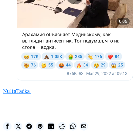
NultaTačka