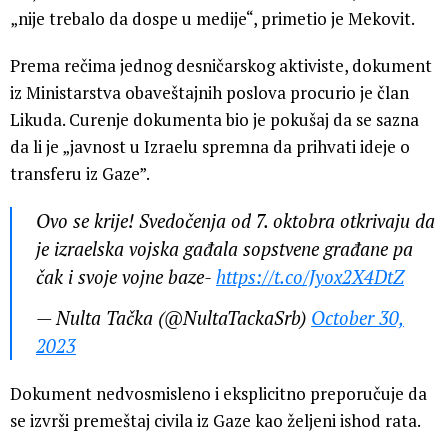
„nije trebalo da dospe u medije“, primetio je Mekovit.
Prema rečima jednog desničarskog aktiviste, dokument
iz Ministarstva obaveštajnih poslova procurio je član
Likuda. Curenje dokumenta bio je pokušaj da se sazna
da li je „javnost u Izraelu spremna da prihvati ideje o
transferu iz Gaze”.
Ovo se krije! Svedočenja od 7. oktobra otkrivaju da
je izraelska vojska gađala sopstvene građane pa
čak i svoje vojne baze-
https://t.co/Jyox2X4DtZ
— Nulta Tačka (@NultaTackaSrb)
October 30,
2023
Dokument nedvosmisleno i eksplicitno preporučuje da
se izvrši premeštaj civila iz Gaze kao željeni ishod rata.