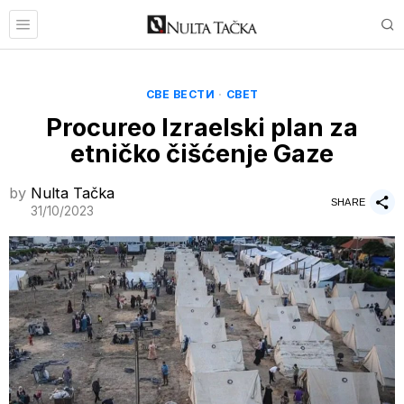
СВЕ ВЕСТИ
·
СВЕТ
Procureo Izraelski plan za
etničko čišćenje Gaze
by
Nulta Tačka
SHARE
31/10/2023