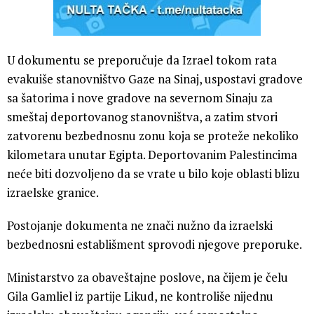
U dokumentu se preporučuje da Izrael tokom rata
evakuiše stanovništvo Gaze na Sinaj, uspostavi gradove
sa šatorima i nove gradove na severnom Sinaju za
smeštaj deportovanog stanovništva, a zatim stvori
zatvorenu bezbednosnu zonu koja se proteže nekoliko
kilometara unutar Egipta. Deportovanim Palestincima
neće biti dozvoljeno da se vrate u bilo koje oblasti blizu
izraelske granice.
Postojanje dokumenta ne znači nužno da izraelski
bezbednosni establišment sprovodi njegove preporuke.
Ministarstvo za obaveštajne poslove, na čijem je čelu
Gila Gamliel iz partije Likud, ne kontroliše nijednu