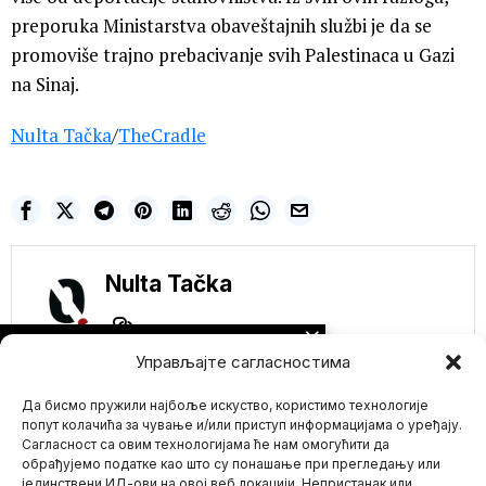
preporuka Ministarstva obaveštajnih službi je da se
promoviše trajno prebacivanje svih Palestinaca u Gazi
na Sinaj.
Nulta Tačka
/
TheCradle
Nulta Tačka
NE PROPUSTITE
Управљајте сагласностима
Hrvatski ugostitelji
reagovali na
Да бисмо пружили најбоље искуство, користимо технологије
Orbanove izjave da je
Mađarskoj oduzeto
попут колачића за чување и/или приступ информацијама о уређају.
hrvatsko primorje
Сагласност са овим технологијама ће нам омогућити да
Mađarski premijer Viktor
обрађујемо податке као што су понашање при прегледању или
Orban napravio je pravu
јединствени ИД-ови на овој веб локацији. Непристанак или
Mario zna Youtube