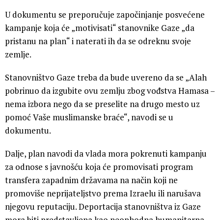
U dokumentu se preporučuje započinjanje posvećene
kampanje koja će „motivisati“ stanovnike Gaze „da
pristanu na plan“ i naterati ih da se odreknu svoje
zemlje.
Stanovništvo Gaze treba da bude uvereno da se „Alah
pobrinuo da izgubite ovu zemlju zbog vođstva Hamasa –
nema izbora nego da se preselite na drugo mesto uz
pomoć Vaše muslimanske braće“, navodi se u
dokumentu.
Dalje, plan navodi da vlada mora pokrenuti kampanju
za odnose s javnošću koja će promovisati program
transfera zapadnim državama na način koji ne
promoviše neprijateljstvo prema Izraelu ili narušava
njegovu reputaciju. Deportacija stanovništva iz Gaze
mora biti predstavljena kao neophodna humanitarna