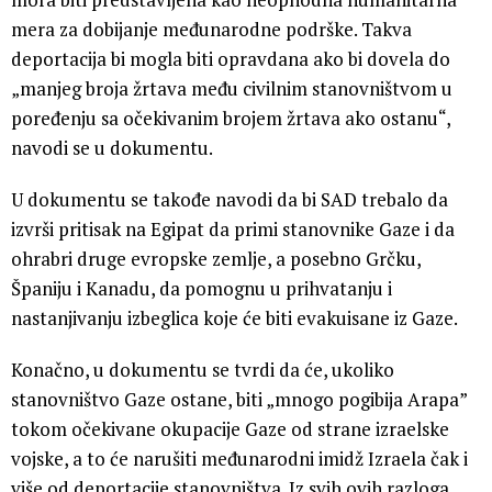
mera za dobijanje međunarodne podrške. Takva
deportacija bi mogla biti opravdana ako bi dovela do
„manjeg broja žrtava među civilnim stanovništvom u
poređenju sa očekivanim brojem žrtava ako ostanu“,
navodi se u dokumentu.
U dokumentu se takođe navodi da bi SAD trebalo da
izvrši pritisak na Egipat da primi stanovnike Gaze i da
ohrabri druge evropske zemlje, a posebno Grčku,
Španiju i Kanadu, da pomognu u prihvatanju i
nastanjivanju izbeglica koje će biti evakuisane iz Gaze.
Konačno, u dokumentu se tvrdi da će, ukoliko
stanovništvo Gaze ostane, biti „mnogo pogibija Arapa”
tokom očekivane okupacije Gaze od strane izraelske
vojske, a to će narušiti međunarodni imidž Izraela čak i
više od deportacije stanovništva. Iz svih ovih razloga,