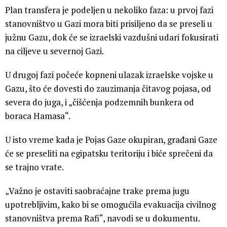
Plan transfera je podeljen u nekoliko faza: u prvoj fazi
stanovništvo u Gazi mora biti prisiljeno da se preseli u
južnu Gazu, dok će se izraelski vazdušni udari fokusirati
na ciljeve u severnoj Gazi.
U drugoj fazi počeće kopneni ulazak izraelske vojske u
Gazu, što će dovesti do zauzimanja čitavog pojasa, od
severa do juga, i „čišćenja podzemnih bunkera od
boraca Hamasa“.
U isto vreme kada je Pojas Gaze okupiran, građani Gaze
će se preseliti na egipatsku teritoriju i biće sprečeni da
se trajno vrate.
„Važno je ostaviti saobraćajne trake prema jugu
upotrebljivim, kako bi se omogućila evakuacija civilnog
stanovništva prema Rafi“, navodi se u dokumentu.