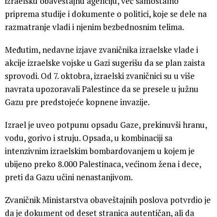
izraelsku obaveštajnu agenciju, već samostalno
priprema studije i dokumente o politici, koje se dele na
razmatranje vladi i njenim bezbednosnim telima.
Međutim, nedavne izjave zvaničnika izraelske vlade i
akcije izraelske vojske u Gazi sugerišu da se plan zaista
sprovodi. Od 7. oktobra, izraelski zvaničnici su u više
navrata upozoravali Palestince da se presele u južnu
Gazu pre predstojeće kopnene invazije.
Izrael je uveo potpunu opsadu Gaze, prekinuvši hranu,
vodu, gorivo i struju. Opsada, u kombinaciji sa
intenzivnim izraelskim bombardovanjem u kojem je
ubijeno preko 8.000 Palestinaca, većinom žena i dece,
preti da Gazu učini nenastanjivom.
Zvaničnik Ministarstva obaveštajnih poslova potvrdio je
da je dokument od deset stranica autentičan, ali da