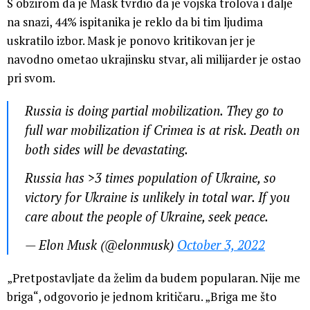
S obzirom da je Mask tvrdio da je vojska trolova i dalje
na snazi, 44% ispitanika je reklo da bi tim ljudima
uskratilo izbor. Mask je ponovo kritikovan jer je
navodno ometao ukrajinsku stvar, ali milijarder je ostao
pri svom.
Russia is doing partial mobilization. They go to
full war mobilization if Crimea is at risk. Death on
both sides will be devastating.
Russia has >3 times population of Ukraine, so
victory for Ukraine is unlikely in total war. If you
care about the people of Ukraine, seek peace.
— Elon Musk (@elonmusk)
October 3, 2022
„Pretpostavljate da želim da budem popularan. Nije me
briga“, odgovorio je jednom kritičaru. „Briga me što