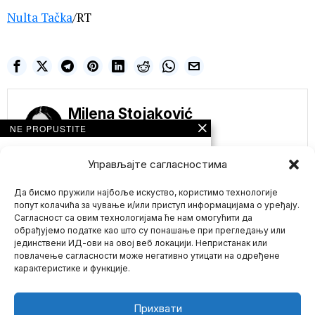
Nulta Tačka
/RT
Milena Stojaković
NE PROPUSTITE
UGRAĐENI
MIKROČIPOVI SU
Управљајте сагласностима
STVARANI I TO JE
VAKCINALNI PASOŠ
Да бисмо пружили најбоље искуство, користимо технологије
BAŠ KAO ŠTO SU
TAKOZVANI
попут колачића за чување и/или приступ информацијама о уређају.
TEORETIČARI
Сагласност са овим технологијама ће нам омогућити да
ZAVERE GOVORILI
обрађујемо податке као што су понашање при прегледању или
(VIDEO)
јединствени ИД-ови на овој веб локацији. Непристанак или
Mario zna Youtube
Američki novinar Max
повлачење сагласности може негативно утицати на одређене
Blumenthal, koji je
карактеристике и функције.
objavljivan u The New
Impressum
Kontakt
O Nama
Simpsonovi
predviđaju
Прихвати