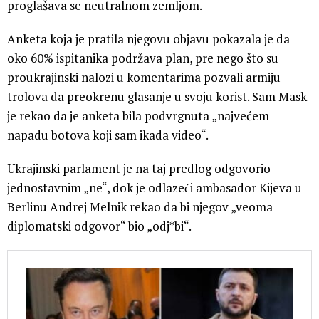
proglašava se neutralnom zemljom.
Anketa koja je pratila njegovu objavu pokazala je da
oko 60% ispitanika podržava plan, pre nego što su
proukrajinski nalozi u komentarima pozvali armiju
trolova da preokrenu glasanje u svoju korist. Sam Mask
je rekao da je anketa bila podvrgnuta „najvećem
napadu botova koji sam ikada video“.
Ukrajinski parlament je na taj predlog odgovorio
jednostavnim „ne“, dok je odlazeći ambasador Kijeva u
Berlinu Andrej Melnik rekao da bi njegov „veoma
diplomatski odgovor“ bio „odj*bi“.