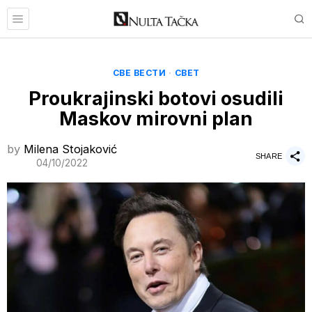
СВЕ ВЕСТИ
·
СВЕТ
Proukrajinski botovi osudili
Maskov mirovni plan
by
Milena Stojaković
SHARE
04/10/2022