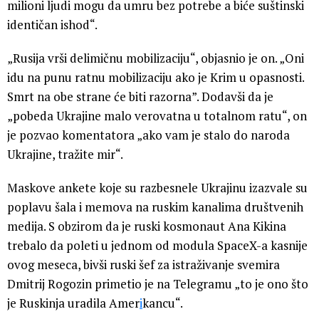
milioni ljudi mogu da umru bez potrebe a biće suštinski
identičan ishod“.
„Rusija vrši delimičnu mobilizaciju“, objasnio je on. „Oni
idu na punu ratnu mobilizaciju ako je Krim u opasnosti.
Smrt na obe strane će biti razorna”. Dodavši da je
„pobeda Ukrajine malo verovatna u totalnom ratu“, on
je pozvao komentatora „ako vam je stalo do naroda
Ukrajine, tražite mir“.
Maskove ankete koje su razbesnele Ukrajinu izazvale su
poplavu šala i memova na ruskim kanalima društvenih
medija. S obzirom da je ruski kosmonaut Ana Kikina
trebalo da poleti u jednom od modula SpaceX-a kasnije
ovog meseca, bivši ruski šef za istraživanje svemira
Dmitrij Rogozin primetio je na Telegramu „to je ono što
je Ruskinja uradila Amer
i
kancu“.