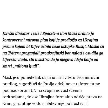
Izvršni direktor Tesle i SpaceX-a Ilon Mask branio je
kontroverzni mirovni plan koji je predložio za Ukrajinu
prema kojem bi Kijev učinio neke ustupke Rusiji. Maska su
na Tviteru proganjali proukrajinski bot nalozi i osudila ga
kijevska vlada. On insistira da je njegova ideja bolja od
smrti „miliona ljudi“.
Mask je u ponedeljak objavio na Tviteru svoj mirovni
predlog, sugerišući da Rusija održi nove referendume
pod nadzorom UN na svojim novostečenim
teritorijama, dok se Ukrajina formalno odriče prava na
Krim, garantuje vodosnabdevanje poluostrva i