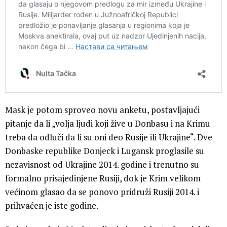
Mask je potom sproveo novu anketu, postavljajući
pitanje da li „volja ljudi koji žive u Donbasu i na Krimu
treba da odluči da li su oni deo Rusije ili Ukrajine“. Dve
Donbaske republike Donjeck i Lugansk proglasile su
nezavisnost od Ukrajine 2014. godine i trenutno su
formalno prisajedinjene Rusiji, dok je Krim velikom
većinom glasao da se ponovo pridruži Rusiji 2014. i
prihvaćen je iste godine.