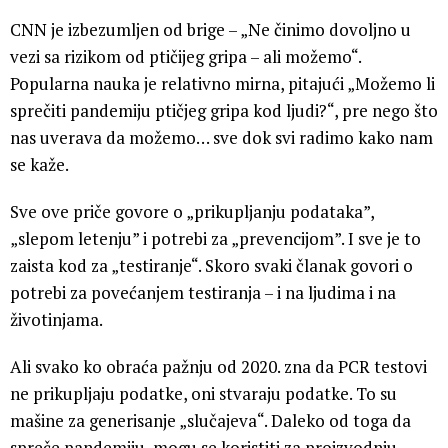
CNN je izbezumljen od brige – „Ne činimo dovoljno u
vezi sa rizikom od ptičijeg gripa – ali možemo“.
Popularna nauka je relativno mirna, pitajući „Možemo li
sprečiti pandemiju ptičjeg gripa kod ljudi?“, pre nego što
nas uverava da možemo… sve dok svi radimo kako nam
se kaže.
Sve ove priče govore o „prikupljanju podataka”,
„slepom letenju” i potrebi za „prevencijom”. I sve je to
zaista kod za „testiranje“. Skoro svaki članak govori o
potrebi za povećanjem testiranja – i na ljudima i na
životinjama.
Ali svako ko obraća pažnju od 2020. zna da PCR testovi
ne prikupljaju podatke, oni stvaraju podatke. To su
mašine za generisanje „slučajeva“. Daleko od toga da
spreče pandemiju, mogu se koristiti za proizvodnju.