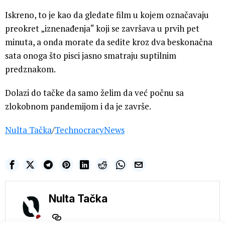
Iskreno, to je kao da gledate film u kojem označavaju
preokret „iznenađenja“ koji se završava u prvih pet
minuta, a onda morate da sedite kroz dva beskonačna
sata onoga što pisci jasno smatraju suptilnim
predznakom.
Dolazi do tačke da samo želim da već počnu sa
zlokobnom pandemijom i da je završe.
Nulta Tačka
/
TechnocracyNews
Nulta Tačka