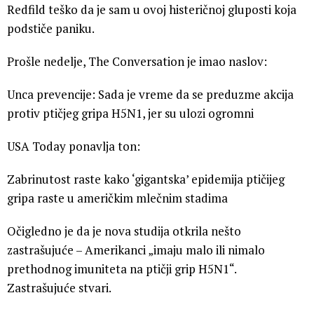
Redfild teško da je sam u ovoj histeričnoj gluposti koja
podstiče paniku.
Prošle nedelje, The Conversation je imao naslov:
Unca prevencije: Sada je vreme da se preduzme akcija
protiv ptičjeg gripa H5N1, jer su ulozi ogromni
USA Today ponavlja ton:
Zabrinutost raste kako ‘gigantska’ epidemija ptičijeg
gripa raste u američkim mlečnim stadima
Očigledno je da je nova studija otkrila nešto
zastrašujuće – Amerikanci „imaju malo ili nimalo
prethodnog imuniteta na ptičji grip H5N1“.
Zastrašujuće stvari.