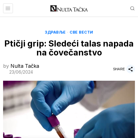
ЗДРАВЉЕ
·
СВЕ ВЕСТИ
Ptičji grip: Sledeći talas napada
na čovečanstvo
by
Nulta Tačka
SHARE
23/06/2024