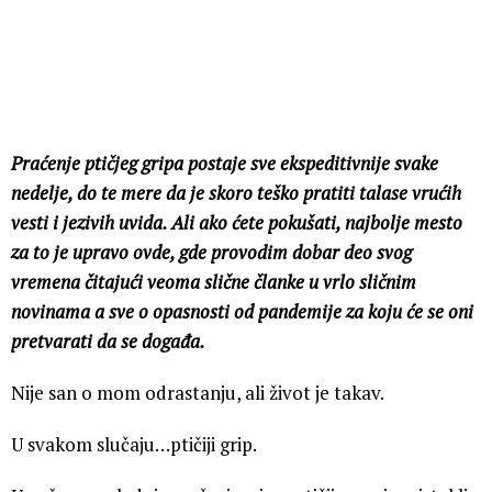
Praćenje ptičjeg gripa postaje sve ekspeditivnije svake
nedelje, do te mere da je skoro teško pratiti talase vrućih
vesti i jezivih uvida. Ali ako ćete pokušati, najbolje mesto
za to je upravo ovde, gde provodim dobar deo svog
vremena čitajući veoma slične članke u vrlo sličnim
novinama a sve o opasnosti od pandemije za koju će se oni
pretvarati da se događa.
Nije san o mom odrastanju, ali život je takav.
U svakom slučaju…ptičiji grip.