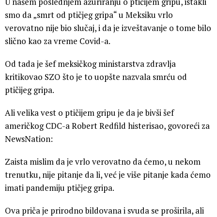
U našem poslednjem ažuriranju o ptičijem gripu, istakli
smo da „smrt od ptičjeg gripa“ u Meksiku vrlo
verovatno nije bio slučaj, i da je izveštavanje o tome bilo
slično kao za vreme Covid-a.
Od tada je šef meksičkog ministarstva zdravlja
kritikovao SZO što je to uopšte nazvala smrću od
ptičijeg gripa.
Ali velika vest o ptičijem gripu je da je bivši šef
američkog CDC-a Robert Redfild histerisao, govoreći za
NewsNation:
Zaista mislim da je vrlo verovatno da ćemo, u nekom
trenutku, nije pitanje da li, već je više pitanje kada ćemo
imati pandemiju ptičjeg gripa.
Ova priča je prirodno bildovana i svuda se proširila, ali