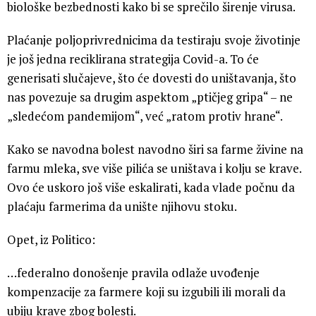
biološke bezbednosti kako bi se sprečilo širenje virusa.
Plaćanje poljoprivrednicima da testiraju svoje životinje
je još jedna reciklirana strategija Covid-a. To će
generisati slučajeve, što će dovesti do uništavanja, što
nas povezuje sa drugim aspektom „ptičjeg gripa“ – ne
„sledećom pandemijom“, već „ratom protiv hrane“.
Kako se navodna bolest navodno širi sa farme živine na
farmu mleka, sve više pilića se uništava i kolju se krave.
Ovo će uskoro još više eskalirati, kada vlade počnu da
plaćaju farmerima da unište njihovu stoku.
Opet, iz Politico:
…federalno donošenje pravila odlaže uvođenje
kompenzacije za farmere koji su izgubili ili morali da
ubiju krave zbog bolesti.