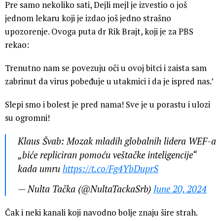
Pre samo nekoliko sati, Dejli mejl je izvestio o još
jednom lekaru koji je izdao još jedno strašno
upozorenje. Ovoga puta dr Rik Brajt, koji je za PBS
rekao:
Trenutno nam se povezuju oči u ovoj bitci i zaista sam
zabrinut da virus pobeđuje u utakmici i da je ispred nas.’
Slepi smo i bolest je pred nama! Sve je u porastu i ulozi
su ogromni!
Klaus Švab: Mozak mladih globalnih lidera WEF-a
„biće repliciran pomoću veštačke inteligencije“
kada umru
https://t.co/Fg4YbDuprS
— Nulta Tačka (@NultaTackaSrb)
June 20, 2024
Čak i neki kanali koji navodno bolje znaju šire strah.