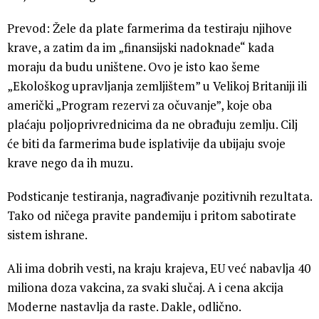
Prevod: Žele da plate farmerima da testiraju njihove
krave, a zatim da im „finansijski nadoknade“ kada
moraju da budu uništene. Ovo je isto kao šeme
„Ekološkog upravljanja zemljištem” u Velikoj Britaniji ili
američki „Program rezervi za očuvanje”, koje oba
plaćaju poljoprivrednicima da ne obrađuju zemlju. Cilj
će biti da farmerima bude isplativije da ubijaju svoje
krave nego da ih muzu.
Podsticanje testiranja, nagrađivanje pozitivnih rezultata.
Tako od ničega pravite pandemiju i pritom sabotirate
sistem ishrane.
Ali ima dobrih vesti, na kraju krajeva, EU već nabavlja 40
miliona doza vakcina, za svaki slučaj. A i cena akcija
Moderne nastavlja da raste. Dakle, odlično.