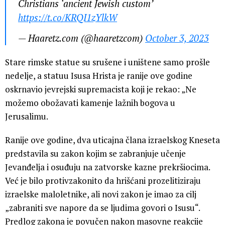
Christians ‘ancient Jewish custom’
https://t.co/KRQI1zYlkW
— Haaretz.com (@haaretzcom)
October 3, 2023
Stare rimske statue su srušene i uništene samo prošle
nedelje, a statuu Isusa Hrista je ranije ove godine
oskrnavio jevrejski supremacista koji je rekao: „Ne
možemo obožavati kamenje lažnih bogova u
Jerusalimu.
Ranije ove godine, dva uticajna člana izraelskog Kneseta
predstavila su zakon kojim se zabranjuje učenje
Jevanđelja i osuđuju na zatvorske kazne prekršiocima.
Već je bilo protivzakonito da hrišćani prozelitiziraju
izraelske maloletnike, ali novi zakon je imao za cilj
„zabraniti sve napore da se ljudima govori o Isusu“.
Predlog zakona je povučen nakon masovne reakcije