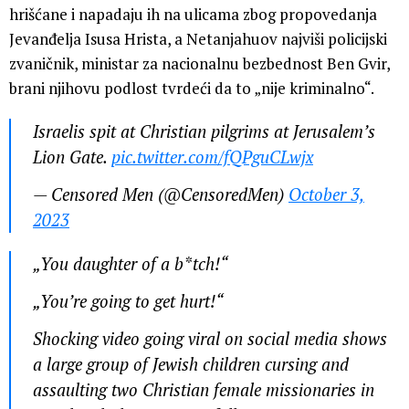
hrišćane i napadaju ih na ulicama zbog propovedanja
Jevanđelja Isusa Hrista, a Netanjahuov najviši policijski
zvaničnik, ministar za nacionalnu bezbednost Ben Gvir,
brani njihovu podlost tvrdeći da to „nije kriminalno“.
Israelis spit at Christian pilgrims at Jerusalem’s
Lion Gate.
pic.twitter.com/fQPguCLwjx
— Censored Men (@CensoredMen)
October 3,
2023
„You daughter of a b*tch!“
„You’re going to get hurt!“
Shocking video going viral on social media shows
a large group of Jewish children cursing and
assaulting two Christian female missionaries in