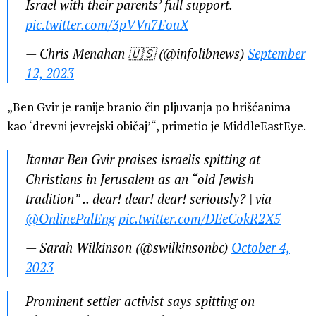
Israel with their parents’ full support.
pic.twitter.com/3pVVn7EouX
— Chris Menahan 🇺🇸 (@infolibnews)
September
12, 2023
„Ben Gvir je ranije branio čin pljuvanja po hrišćanima
kao ‘drevni jevrejski običaj’“, primetio je MiddleEastEye.
Itamar Ben Gvir praises israelis spitting at
Christians in Jerusalem as an “old Jewish
tradition” .. dear! dear! dear! seriously? | via
@OnlinePalEng
pic.twitter.com/DEeCokR2X5
— Sarah Wilkinson (@swilkinsonbc)
October 4,
2023
Prominent settler activist says spitting on