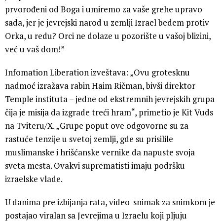
prvorođeni od Boga i umiremo za vaše grehe upravo
sada, jer je jevrejski narod u zemlji Izrael bedem protiv
Orka, u redu? Orci ne dolaze u pozorište u vašoj blizini,
već u vaš dom!”
Infomation Liberation izveštava: „Ovu grotesknu
nadmoć izražava rabin Haim Ričman, bivši direktor
Temple instituta – jedne od ekstremnih jevrejskih grupa
čija je misija da izgrade treći hram“, primetio je Kit Vuds
na Tviteru/X. „Grupe poput ove odgovorne su za
rastuće tenzije u svetoj zemlji, gde su prisilile
muslimanske i hrišćanske vernike da napuste svoja
sveta mesta. Ovakvi suprematisti imaju podršku
izraelske vlade.
U danima pre izbijanja rata, video-snimak za snimkom je
postajao viralan sa Jevrejima u Izraelu koji pljuju