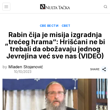
СВЕ ВЕСТИ
·
СВЕТ
Rabin čija je misija izgradnja
„trećeg hrama“: Hrišćani ne bi
trebali da obožavaju jednog
Jevrejina već sve nas (VIDEO)
by
Mladen Stojanović
SHARE
10/10/2023