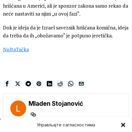
hrišćana u Americi, ali je sponzor zakona samo rekao da
neće nastaviti sa njim „u ovoj fazi“.
Dok je ideja da je Izrael saveznik hrišćana komična, ideja
da treba da ih „obožavamo“ je potpuno jeretička.
NultaTačka
Mladen Stojanović
NE PROPUSTITE
Управљајте сагласностима