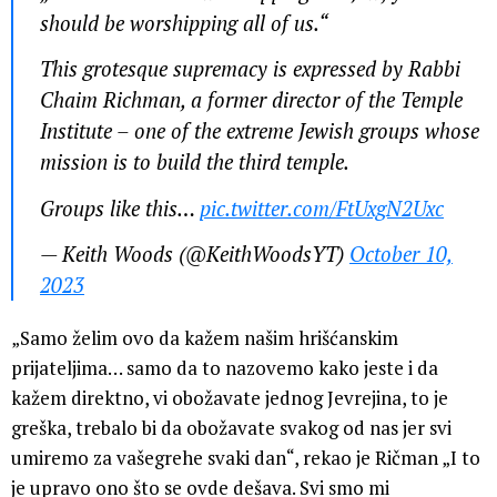
should be worshipping all of us.“
This grotesque supremacy is expressed by Rabbi
Chaim Richman, a former director of the Temple
Institute – one of the extreme Jewish groups whose
mission is to build the third temple.
Groups like this…
pic.twitter.com/FtUxgN2Uxc
— Keith Woods (@KeithWoodsYT)
October 10,
2023
„Samo želim ovo da kažem našim hrišćanskim
prijateljima… samo da to nazovemo kako jeste i da
kažem direktno, vi obožavate jednog Jevrejina, to je
greška, trebalo bi da obožavate svakog od nas jer svi
umiremo za vašegrehe svaki dan“, rekao je Ričman „I to
je upravo ono što se ovde dešava. Svi smo mi