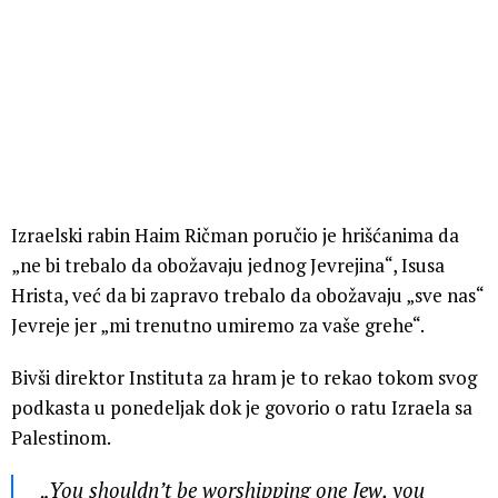
Izraelski rabin Haim Ričman poručio je hrišćanima da
„ne bi trebalo da obožavaju jednog Jevrejina“, Isusa
Hrista, već da bi zapravo trebalo da obožavaju „sve nas“
Jevreje jer „mi trenutno umiremo za vaše grehe“.
Bivši direktor Instituta za hram je to rekao tokom svog
podkasta u ponedeljak dok je govorio o ratu Izraela sa
Palestinom.
„You shouldn’t be worshipping one Jew, you