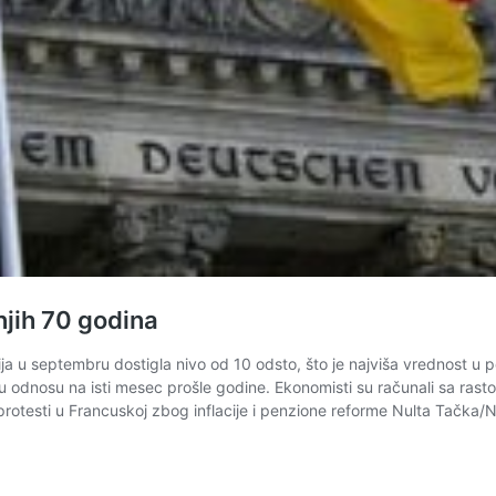
njih 70 godina
 u septembru dostigla nivo od 10 odsto, što je najviša vrednost u pos
nosu na isti mesec prošle godine. Ekonomisti su računali sa rastom in
protesti u Francuskoj zbog inflacije i penzione reforme Nulta Tačka/