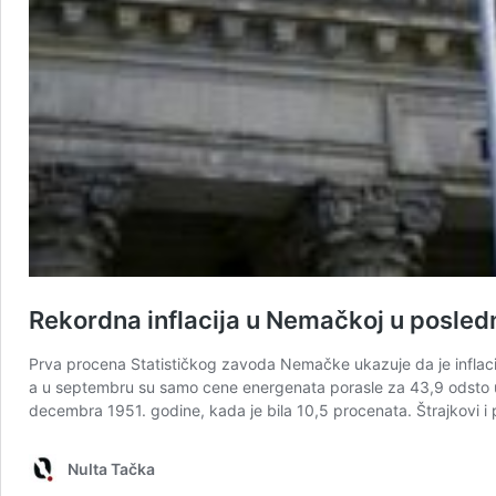
Rekordna inflacija u Nemačkoj u posled
Prva procena Statističkog zavoda Nemačke ukazuje da je inflacija
a u septembru su samo cene energenata porasle za 43,9 odsto u od
decembra 1951. godine, kada je bila 10,5 procenata. Štrajkovi i 
Nulta Tačka