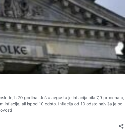
lednjih 70 godina. Još u avgustu je inflacija bila 7,9 procenata,
flacije, ali ispod 10 odsto. Inflacija od 10 odsto najviša je od
Novosti