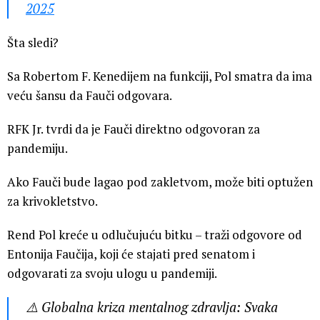
2025
Šta sledi?
Sa Robertom F. Kenedijem na funkciji, Pol smatra da ima
veću šansu da Fauči odgovara.
RFK Jr. tvrdi da je Fauči direktno odgovoran za
pandemiju.
Ako Fauči bude lagao pod zakletvom, može biti optužen
za krivokletstvo.
Rend Pol kreće u odlučujuću bitku – traži odgovore od
Entonija Faučija, koji će stajati pred senatom i
odgovarati za svoju ulogu u pandemiji.
⚠️ Globalna kriza mentalnog zdravlja: Svaka