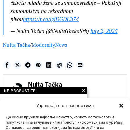
četvrta mlada žena se samopovređuje – Pokušaji
samoubistva na rekordnom
nivou
https://t.co/lgjDGDUh74
— Nulta Tačka (@NultaTackaSrb)
July 2, 2025
Nulta Tačka
/
ModernityNews
Nulta Tačka
NE PROPUSTITE
VUČIĆ ispraznio
Kosmet sa Kurtijevim
Управљајте сагласностима
autobusima- U
Zvečanu Srbi na
Да бисмо пружили најбоље искуство, користимо технологије
udaru – Podignuta
borbena gotovost
попут колачића за чување и/или приступ информацијама о уређају.
Сагласност са овим технологијама ће нам омогућити да
Predsednik Srbije