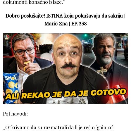
dokumenti konačno izlaze.“
Dobro poslušajte! ISTINA koju pokušavaju da sakriju |
Mario Zna | EP. 338
Pol navodi:
„Otkrivamo da su razmatrali da li je reč o ‘gain-of-