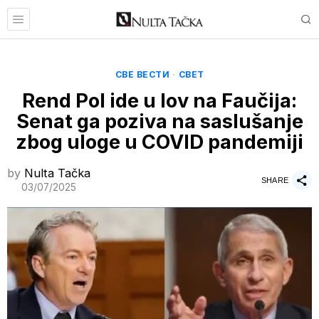
СВЕ ВЕСТИ
·
СВЕТ
Rend Pol ide u lov na Faučija:
Senat ga poziva na saslušanje
zbog uloge u COVID pandemiji
by
Nulta Tačka
SHARE
03/07/2025