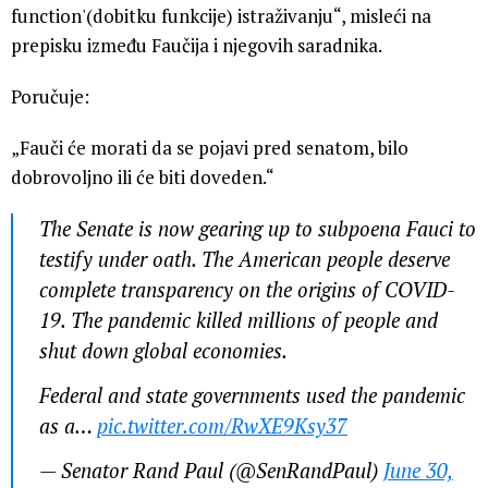
function'(dobitku funkcije) istraživanju“, misleći na
prepisku između Faučija i njegovih saradnika.
Poručuje:
„Fauči će morati da se pojavi pred senatom, bilo
dobrovoljno ili će biti doveden.“
The Senate is now gearing up to subpoena Fauci to
testify under oath. The American people deserve
complete transparency on the origins of COVID-
19. The pandemic killed millions of people and
shut down global economies.
Federal and state governments used the pandemic
as a…
pic.twitter.com/RwXE9Ksy37
— Senator Rand Paul (@SenRandPaul)
June 30,