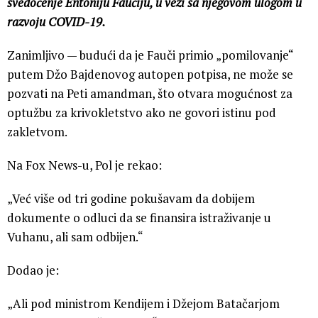
svedočenje Entoniju Faučiju, u vezi sa njegovom ulogom u
razvoju COVID-19.
Zanimljivo — budući da je Fauči primio „pomilovanje“
putem Džo Bajdenovog autopen potpisa, ne može se
pozvati na Peti amandman, što otvara mogućnost za
optužbu za krivokletstvo ako ne govori istinu pod
zakletvom.
Na Fox News-u, Pol je rekao:
„Već više od tri godine pokušavam da dobijem
dokumente o odluci da se finansira istraživanje u
Vuhanu, ali sam odbijen.“
Dodao je:
„Ali pod ministrom Kendijem i Džejom Batačarjom