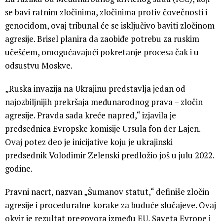
se bavi ratnim zločinima, zločinima protiv čovečnosti i
genocidom, ovaj tribunal će se isključivo baviti zločinom
agresije. Brisel planira da zaobiđe potrebu za ruskim
učešćem, omogućavajući pokretanje procesa čak i u
odsustvu Moskve.
„Ruska invazija na Ukrajinu predstavlja jedan od
najozbiljnijih prekršaja međunarodnog prava – zločin
agresije. Pravda sada kreće napred,“ izjavila je
predsednica Evropske komisije Ursula fon der Lajen.
Ovaj potez deo je inicijative koju je ukrajinski
predsednik Volodimir Zelenski predložio još u julu 2022.
godine.
Pravni nacrt, nazvan „Šumanov statut,“ definiše zločin
agresije i proceduralne korake za buduće slučajeve. Ovaj
okvir je rezultat pregovora između EU, Saveta Evrope i