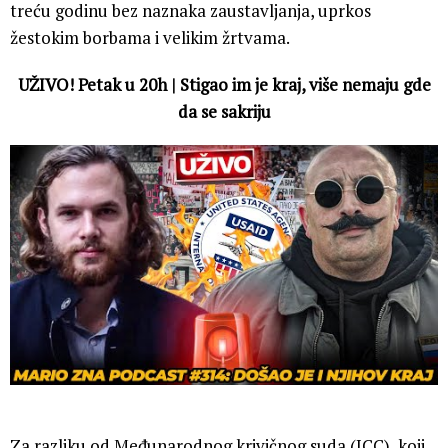
treću godinu bez naznaka zaustavljanja, uprkos
žestokim borbama i velikim žrtvama.
UŽIVO! Petak u 20h | Stigao im je kraj, više nemaju gde
da se sakriju
Za razliku od Međunarodnog krivičnog suda (ICC), koji