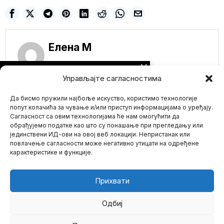
Елена M
NE PROPUSTITE
Управљајте сагласностима
Британска круна и
пријатељства са
Да бисмо пружили најбоље искуство, користимо технологије
Епштајном: Бивша
жена принца Ендруа
попут колачића за чување и/или приступ информацијама о уређају.
лагала да ће
Сагласност са овим технологијама ће нам омогућити да
прекинути везе са
обрађујемо податке као што су понашање при прегледању или
педофилом
јединствени ИД-ови на овој веб локацији. Непристанак или
Mario zna Youtube
Скандалозан емаил
повлачење сагласности може негативно утицати на одређене
који је објавио The Mail
карактеристике и функције.
on Sunday открива
Impressum
Kontakt
O Nama
RUSIJA OBORILA
AMERIČKI F-16: NATO
Прихвати
MIT SE RUŠI,
MOSKVA POKAZUJE
KO VLADA NEBOM
Одбиј
Američki lovac F-16,
isporučen Ukrajini,