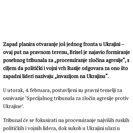
Zapad planira otvaranje još jednog fronta u Ukrajini –
ovaj put na pravnom terenu, Brisel je najavio formiranje
posebnog tribunala za „procesuiranje zločina agresije“, s
ciljem da politički i vojni vrh Rusije odgovara za ono što
zapadni lideri nazivaju „invazijom na Ukrajinu“.
U utorak, 4. februara, postavljeni su pravni temelji za
osnivanje ‘Specijalnog tribunala za zločin agresije protiv
Ukrajine’.
Tribunal će se fokusirati na procesuiranje najviših ruskih
političkih i vojnih lidera, dok sukob u Ukrajini ulazi u