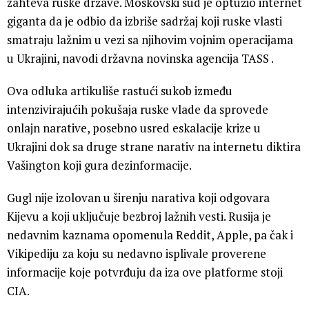
zahteva ruske države. Moskovski sud je optužio internet
giganta da je odbio da izbriše sadržaj koji ruske vlasti
smatraju lažnim u vezi sa njihovim vojnim operacijama
u Ukrajini, navodi državna novinska agencija TASS .
Ova odluka artikuliše rastući sukob između
intenzivirajućih pokušaja ruske vlade da sprovede
onlajn narative, posebno usred eskalacije krize u
Ukrajini dok sa druge strane narativ na internetu diktira
Vašington koji gura dezinformacije.
Gugl nije izolovan u širenju narativa koji odgovara
Kijevu a koji uključuje bezbroj lažnih vesti. Rusija je
nedavnim kaznama opomenula Reddit, Apple, pa čak i
Vikipediju za koju su nedavno isplivale proverene
informacije koje potvrđuju da iza ove platforme stoji
CIA.