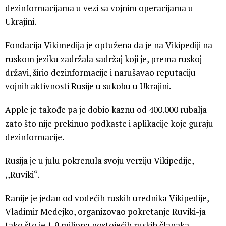
dezinformacijama u vezi sa vojnim operacijama u
Ukrajini.
Fondacija Vikimedija je optužena da je na Vikipediji na
ruskom jeziku zadržala sadržaj koji je, prema ruskoj
državi, širio dezinformacije i narušavao reputaciju
vojnih aktivnosti Rusije u sukobu u Ukrajini.
Apple je takođe pa je dobio kaznu od 400.000 rubalja
zato što nije prekinuo podkaste i aplikacije koje guraju
dezinformacije.
Rusija je u julu pokrenula svoju verziju Vikipedije,
,,Ruviki“.
Ranije je jedan od vodećih ruskih urednika Vikipedije,
Vladimir Medejko, organizovao pokretanje Ruviki-ja
tako što je 1,9 miliona postojećih ruskih članaka