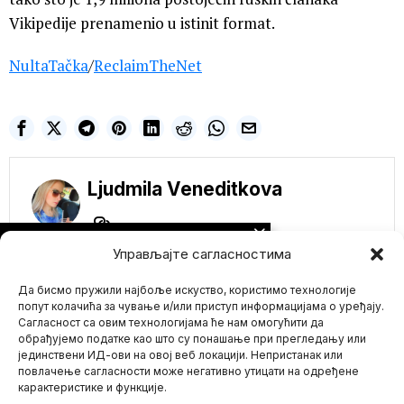
Vikipedije prenamenio u istinit format.
NultaTačka
/
ReclaimTheNet
Ljudmila Veneditkova
NE PROPUSTITE
Управљајте сагласностима
Мигранти у Аустрији
оптужени за
Да бисмо пружили најбоље искуство, користимо технологије
силовање
наставнице,
попут колачића за чување и/или приступ информацијама о уређају.
паљење њене куће
Сагласност са овим технологијама ће нам омогућити да
и одсецање главе
обрађујемо податке као што су понашање при прегледању или
мртвој животињи
јединствени ИД-ови на овој веб локацији. Непристанак или
Mario zna Youtube
Шокантан случај у
повлачење сагласности може негативно утицати на одређене
Аустрији пуни насловне
карактеристике и функције.
стране вести широм
Impressum
Kontakt
O Nama