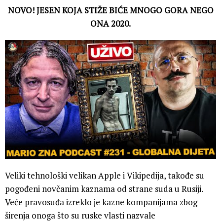
NOVO! JESEN KOJA STIŽE BIĆE MNOGO GORA NEGO
ONA 2020.
Veliki tehnološki velikan Apple i Vikipedija, takođe su
pogođeni novčanim kaznama od strane suda u Rusiji.
Veće pravosuđa izreklo je kazne kompanijama zbog
širenja onoga što su ruske vlasti nazvale