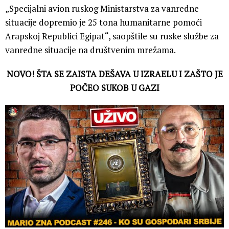
„Specijalni avion ruskog Ministarstva za vanredne
situacije dopremio je 25 tona humanitarne pomoći
Arapskoj Republici Egipat“, saopštile su ruske službe za
vanredne situacije na društvenim mrežama.
NOVO! ŠTA SE ZAISTA DEŠAVA U IZRAELU I ZAŠTO JE
POČEO SUKOB U GAZI