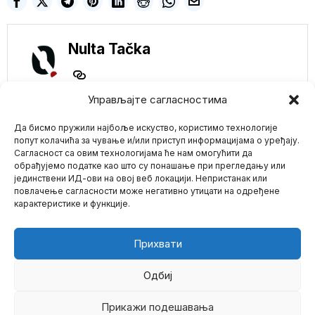
Nulta Tačka
Управљајте сагласностима
NE PROPUSTITE
Да бисмо пружили најбоље искуство, користимо технологије
PUKAO IM PLAN-
POLOVINA KAFIĆA I
попут колачића за чување и/или приступ информацијама о уређају.
RESTORANA U
Сагласност са овим технологијама ће нам омогућити да
PARIZU ODBIJA DA
обрађујемо податке као што су понашање при прегледању или
TRAŽI KOVID PASOŠ
јединствени ИД-ови на овој веб локацији. Непристанак или
Mario zna Youtube
PRENOSI ROJTERS
повлачење сагласности може негативно утицати на одређене
Iako to ne biste mogli
карактеристике и функције.
znati gledajući istaknute
Impressum
Kontakt
O Nama
medijske kuće
Predsednik HILL
Прихвати
aminovao! Gej
Parada u Beogradu
biće održana 9.
Одбиј
SEPTEMBRA
Beograd Prajd 2023.
Прикажи подешавања
©
2026
- Sva prava zadržana.
godine održaće se pod