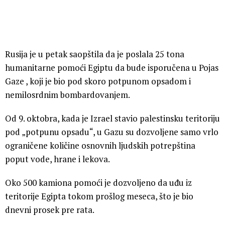
Rusija je u petak saopštila da je poslala 25 tona
humanitarne pomoći Egiptu da bude isporučena u Pojas
Gaze , koji je bio pod skoro potpunom opsadom i
nemilosrdnim bombardovanjem.
Od 9. oktobra, kada je Izrael stavio palestinsku teritoriju
pod „potpunu opsadu“, u Gazu su dozvoljene samo vrlo
ograničene količine osnovnih ljudskih potrepština
poput vode, hrane i lekova.
Oko 500 kamiona pomoći je dozvoljeno da uđu iz
teritorije Egipta tokom prošlog meseca, što je bio
dnevni prosek pre rata.