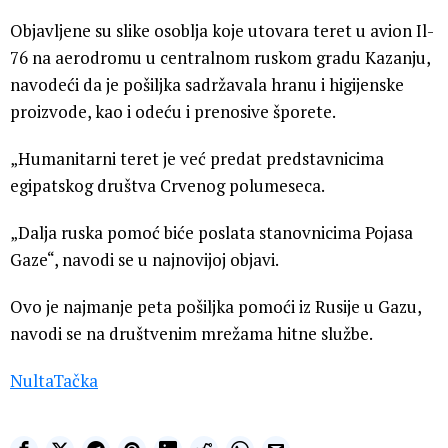
Objavljene su slike osoblja koje utovara teret u avion Il-
76 na aerodromu u centralnom ruskom gradu Kazanju,
navodeći da je pošiljka sadržavala hranu i higijenske
proizvode, kao i odeću i prenosive šporete.
„Humanitarni teret je već predat predstavnicima
egipatskog društva Crvenog polumeseca.
„Dalja ruska pomoć biće poslata stanovnicima Pojasa
Gaze“, navodi se u najnovijoj objavi.
Ovo je najmanje peta pošiljka pomoći iz Rusije u Gazu,
navodi se na društvenim mrežama hitne službe.
NultaTačka