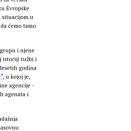
šku Evropske
 situacijom u
 da ćemo tamo
 grupu i njene
storiji tužbi i
desetih godina
a“
, u kojoj je,
ine agencije –
ih agenata i
adašnja
masovnu