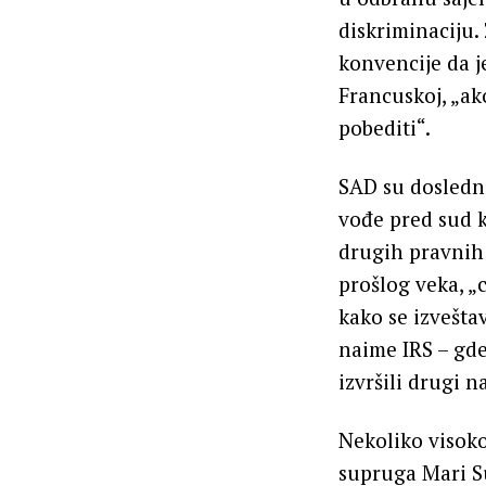
diskriminaciju.
konvencije da j
Francuskoj, „ak
pobediti“.
SAD su dosledno
vođe pred sud k
drugih pravnih
prošlog veka, „
kako se izvešta
naime IRS – gde
izvršili drugi n
Nekoliko visok
supruga Mari Su