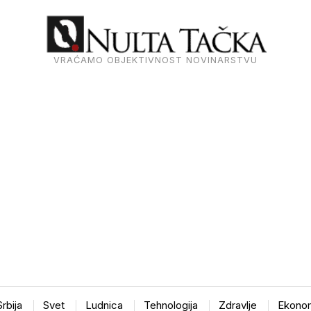
VRAĆAMO OBJEKTIVNOST NOVINARSTVU
Srbija
Svet
Ludnica
Tehnologija
Zdravlje
Ekonom