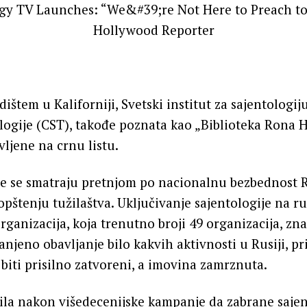
ištem u Kaliforniji, Svetski institut za sajentologij
ogije (CST), takođe poznata kao „Biblioteka Rona H
vljene na crnu listu.
je se smatraju pretnjom po nacionalnu bezbednost R
štenju tužilaštva. Uključivanje sajentologije na ru
ganizacija, koja trenutno broji 49 organizacija, zna
njeno obavljanje bilo kakvih aktivnosti u Rusiji, pr
 biti prisilno zatvoreni, a imovina zamrznuta.
ila nakon višedecenijske kampanje da zabrane sajen