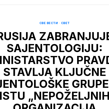
СВЕ ВЕСТИ
·
СВЕТ
RUSIJA ZABRANJUJ
SAJENTOLOGIJU:
INISTARSTVO PRAV
STAVLJA KLJUČNE
JENTOLOŠKE GRUPE
ISTU „NEPOŽELJNI
ORGANIZACIJA