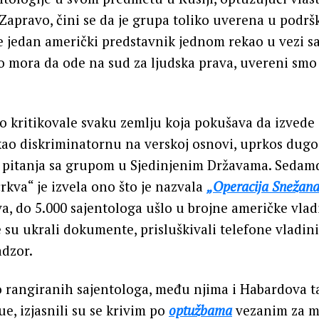
 Zapravo, čini se da je grupa toliko uverena u podr
e jedan američki predstavnik jednom rekao u vezi sa
o mora da ode na sud za ljudska prava, uvereni smo
 kritikovale svaku zemlju koja pokušava da izvede
ao diskriminatornu na verskoj osnovi, uprkos dugoj i
 pitanja sa grupom u Sjedinjenim Državama. Sedam
crkva“ je izvela ono što je nazvala
„Operacija Snežan
va, do 5.000 sajentologa ušlo u brojne američke vlad
 su ukrali dokumente, prisluškivali telefone vladin
adzor.
o rangiranih sajentologa, među njima i Habardova t
e, izjasnili su se krivim po
optužbama
vezanim za 