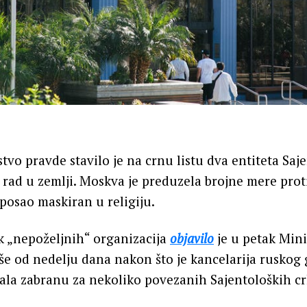
tvo pravde stavilo je na crnu listu dva entiteta Saj
m rad u zemlji. Moskva je preduzela brojne mere prot
o posao maskiran u religiju.
k „nepoželjnih“ organizacija
objavilo
je u petak Mini
iše od nedelju dana nakon što je kancelarija ruskog
ala zabranu za nekoliko povezanih Sajentoloških cr