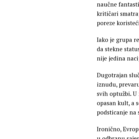
naučne fantasti
kritičari smatra
poreze koristeć
Iako je grupa r
da stekne statu
nije jedina naci
Dugotrajan sluč
iznudu, prevaru
svih optužbi. U
opasan kult, a 
podsticanje na
Ironično, Evrop
u odbranu sajen