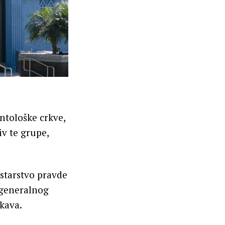
entološke crkve,
iv te grupe,
starstvo pravde
 generalnog
kava.