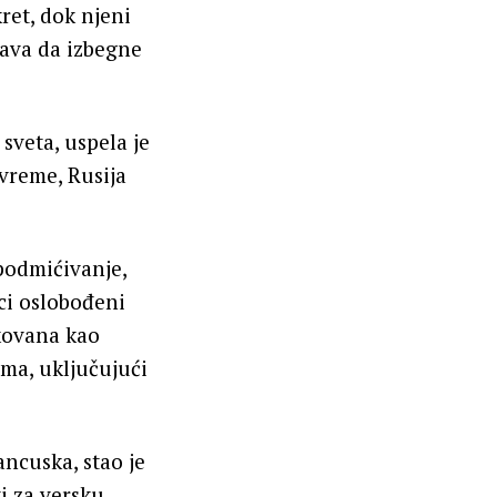
ret, dok njeni
ušava da izbegne
sveta, uspela je
vreme, Rusija
podmićivanje,
ci oslobođeni
ikovana kao
a, uključujući
ancuska, stao je
i za versku