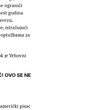
se ograniči
aest godina
avezu.
, istražujući
o optužbama za
ok je Vrhovni
! OVO SE NE
 američki pisac