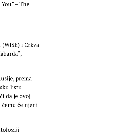
u (WISE) i Crkva
abarda“,
usije, prema
sku listu
či da je ovoj
i čemu će njeni
tologiji