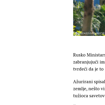
Rusko Ministars
zabranjujući i
tvrdeći da je t
Ažurirani spisa
zemlje, nešto v
tužioca savetov