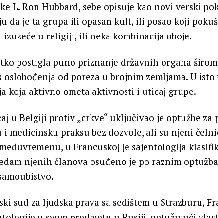
ke L. Ron Hubbard, sebe opisuje kao novi verski pok
ju da je ta grupa ili opasan kult, ili posao koji pok
i izuzeće u religiji, ili neka kombinacija oboje.
etko postigla puno priznanje državnih organa širom 
s oslobođenja od poreza u brojnim zemljama. U isto 
ja koja aktivno ometa aktivnosti i uticaj grupe.
aj u Belgiji protiv „crkve“ uključivao je optužbe za 
 i medicinsku praksu bez dozvole, ali su njeni čelni
 međuvremenu, u Francuskoj je sajentologija klasif
sedam njenih članova osuđeno je po raznim optužbam
 samoubistvo.
ski sud za ljudska prava sa sedištem u Strazburu, Fr
tologije u svom predmetu u Rusiji, optužujući vlast