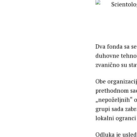
Dva fonda sa sed
duhovne tehnol
zvanično su sta
Obe organizaci
prethodnom saop
„nepoželjnih“ or
grupi sada zabra
lokalni ogranci
Odluka je usled