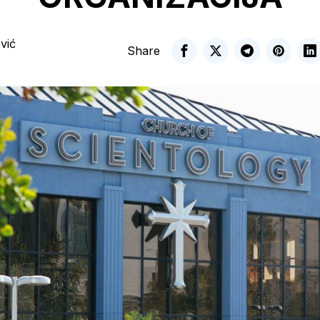
vić
Share