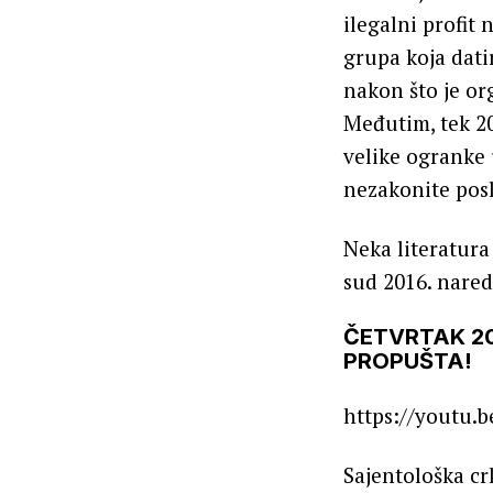
ilegalni profit 
grupa koja dati
nakon što je or
Međutim, tek 201
velike ogranke 
nezakonite posl
Neka literatura
sud 2016. nared
ČETVRTAK 20
PROPUŠTA!
https://youtu.
Sajentološka cr