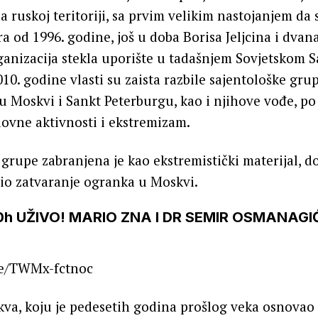
na ruskoj teritoriji, sa prvim velikim nastojanjem da 
ra od 1996. godine, još u doba Borisa Jeljcina i dvan
ganizacija stekla uporište u tadašnjem Sovjetskom S
0. godine vlasti su zaista razbile sajentološke grupe
u Moskvi i Sankt Peterburgu, kao i njihove vođe, p
ovne aktivnosti i ekstremizam.
 grupe zabranjena je kao ekstremistički materijal, d
io zatvaranje ogranka u Moskvi.
h UŽIVO! MARIO ZNA I DR SEMIR OSMANAGIĆ
be/TWMx-fctnoc
kva, koju je pedesetih godina prošlog veka osnovao