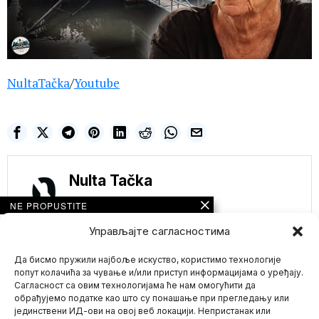
NultaTačka
/
Youtube
Nulta Tačka
NE PROPUSTITE
MUZIČAR(40)
Управљајте сагласностима
PREMINUO NAKON
PRVE DOZE
Да бисмо пружили најбоље искуство, користимо технологије
ASTRAZENEKA
VAKCINE OD IZLIVA
попут колачића за чување и/или приступ информацијама о уређају.
KRVI NA MOZAK,
Сагласност са овим технологијама ће нам омогућити да
ISTRAGOM
обрађујемо податке као што су понашање при прегледању или
UTVRĐENO
јединствени ИД-ови на овој веб локацији. Непристанак или
Mario zna Youtube