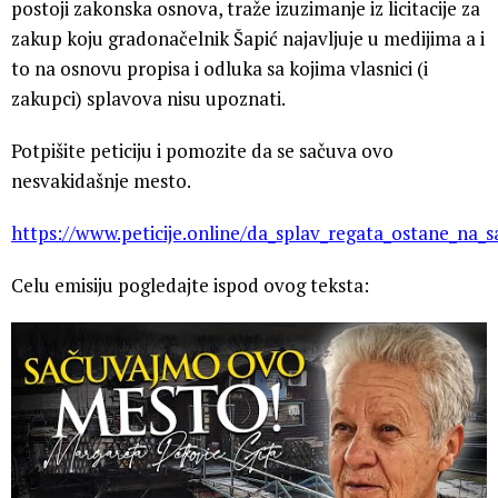
postoji zakonska osnova, traže izuzimanje iz licitacije za
zakup koju gradonačelnik Šapić najavljuje u medijima a i
to na osnovu propisa i odluka sa kojima vlasnici (i
zakupci) splavova nisu upoznati.
Potpišite peticiju i pomozite da se sačuva ovo
nesvakidašnje mesto.
https://www.peticije.online/da_splav_regata_ostane_na_
Celu emisiju pogledajte ispod ovog teksta: