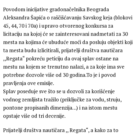
Povodom inicijative gradonačelnika Beograda
Aleksandra Šapića o raščišćavanju Savskog keja (blokovi
45, 44, 70 i 70a) i upravo otvorenog konkursa za
licitaciju na kojoj će se zainteresovani nadmetati za 30
mesta na kojima će ubuduće moći da posluju objekti koji
ta mesta budu izlicitirali, prijatelji društva nautičara
,,Regata“ pokreću peticiju da ovaj splav ostane na
mestu na kojem se trenutno nalazi, a za koje ima sve
potrebne dozvole više od 30 godina.To je i povod
pravljenja ove emisije.
Splav poseduje sve što se u dozvoli za korišćenje
vodnog zemljista tražilo (priključke za vodu, struju,
pontone propisanih dimenzija…) i na istom mestu
opstaje više od tri decenije.
Prijatelji društva nautičara ,, Regata“, a kako za to