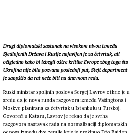
Drugi diplomatski sastanak na visokom nivou između
Sjedinjenih Država i Rusije najavljen je za četvrtak, ali
očigledno kako bi izbegli oštre kritike Evrope zbog toga što
Ukrajina nije bila pozvana poslednji put, Stejt department
je saopštio da rat neće biti na dnevnom redu.
Ruski ministar spoljnih poslova Sergej Lavrov otkrio je u
sredu da je nova runda razgovora između Vašingtona i
Moskve planirana za četvrtak u Istanbulu u Turskoj.
Govoreći u Kataru, Lavrov je rekao da je svrha
razgovora nastavak rada na normalizaciji diplomatskih
odnosa između dve zemlje koje je prekinuo Džo Bajden