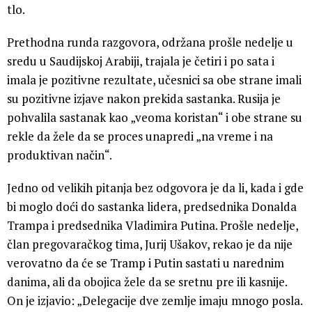
tlo.
Prethodna runda razgovora, održana prošle nedelje u
sredu u Saudijskoj Arabiji, trajala je četiri i po sata i
imala je pozitivne rezultate, učesnici sa obe strane imali
su pozitivne izjave nakon prekida sastanka. Rusija je
pohvalila sastanak kao „veoma koristan“ i obe strane su
rekle da žele da se proces unapredi „na vreme i na
produktivan način“.
Jedno od velikih pitanja bez odgovora je da li, kada i gde
bi moglo doći do sastanka lidera, predsednika Donalda
Trampa i predsednika Vladimira Putina. Prošle nedelje,
član pregovaračkog tima, Jurij Ušakov, rekao je da nije
verovatno da će se Tramp i Putin sastati u narednim
danima, ali da obojica žele da se sretnu pre ili kasnije.
On je izjavio: „Delegacije dve zemlje imaju mnogo posla.