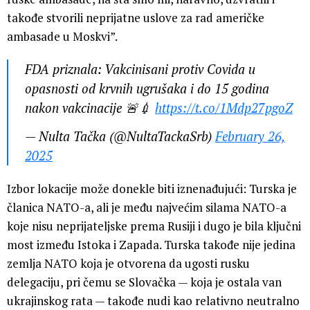
takođe stvorili neprijatne uslove za rad američke
ambasade u Moskvi”.
FDA priznala: Vakcinisani protiv Covida u
opasnosti od krvnih ugrušaka i do 15 godina
nakon vakcinacije 🚨💉
https://t.co/1Mdp27pgoZ
— Nulta Tačka (@NultaTackaSrb)
February 26,
2025
Izbor lokacije može donekle biti iznenađujući: Turska je
članica NATO-a, ali je među najvećim silama NATO-a
koje nisu neprijateljske prema Rusiji i dugo je bila ključni
most između Istoka i Zapada. Turska takođe nije jedina
zemlja NATO koja je otvorena da ugosti rusku
delegaciju, pri čemu se Slovačka — koja je ostala van
ukrajinskog rata — takođe nudi kao relativno neutralno