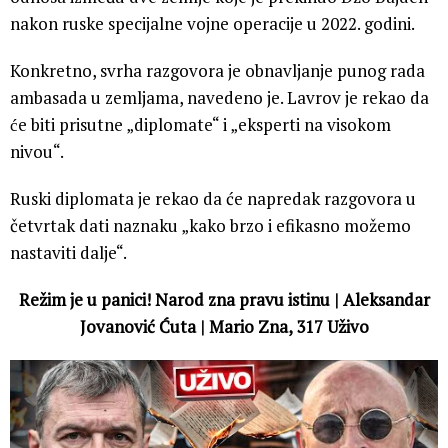
nakon ruske specijalne vojne operacije u 2022. godini.
Konkretno, svrha razgovora je obnavljanje punog rada
ambasada u zemljama, navedeno je. Lavrov je rekao da
će biti prisutne „diplomate“ i „eksperti na visokom
nivou“.
Ruski diplomata je rekao da će napredak razgovora u
četvrtak dati naznaku „kako brzo i efikasno možemo
nastaviti dalje“.
Režim je u panici! Narod zna pravu istinu | Aleksandar
Jovanović Ćuta | Mario Zna, 317 Uživo