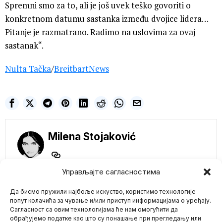
Spremni smo za to, ali je još uvek teško govoriti o
konkretnom datumu sastanka između dvojice lidera…
Pitanje je razmatrano. Radimo na uslovima za ovaj
sastanak“.
Nulta Tačka
/
BreitbartNews
Milena Stojaković
Управљајте сагласностима
Да бисмо пружили најбоље искуство, користимо технологије
NE PROPUSTITE
попут колачића за чување и/или приступ информацијама о уређају.
Сагласност са овим технологијама ће нам омогућити да
Evo zbog čega će
обрађујемо податке као што су понашање при прегледању или