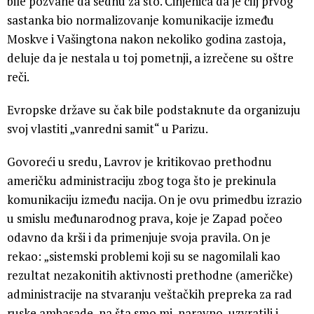
bile pozvane da sednu za sto. Činjenica da je cilj prvog
sastanka bio normalizovanje komunikacije između
Moskve i Vašingtona nakon nekoliko godina zastoja,
deluje da je nestala u toj pometnji, a izrečene su oštre
reči.
Evropske države su čak bile podstaknute da organizuju
svoj vlastiti „vanredni samit“ u Parizu.
Govoreći u sredu, Lavrov je kritikovao prethodnu
američku administraciju zbog toga što je prekinula
komunikaciju između nacija. On je ovu primedbu izrazio
u smislu međunarodnog prava, koje je Zapad počeo
odavno da krši i da primenjuje svoja pravila. On je
rekao: „sistemski problemi koji su se nagomilali kao
rezultat nezakonitih aktivnosti prethodne (američke)
administracije na stvaranju veštačkih prepreka za rad
ruske ambasade, na šta smo mi, naravno, uzvratili i