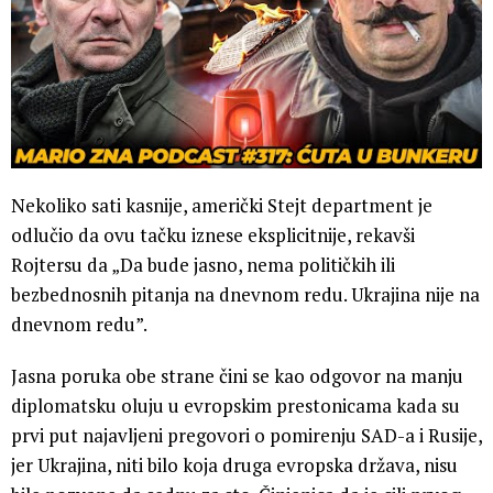
Nekoliko sati kasnije, američki Stejt department je
odlučio da ovu tačku iznese eksplicitnije, rekavši
Rojtersu da „Da bude jasno, nema političkih ili
bezbednosnih pitanja na dnevnom redu. Ukrajina nije na
dnevnom redu”.
Jasna poruka obe strane čini se kao odgovor na manju
diplomatsku oluju u evropskim prestonicama kada su
prvi put najavljeni pregovori o pomirenju SAD-a i Rusije,
jer Ukrajina, niti bilo koja druga evropska država, nisu