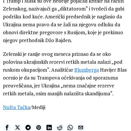
I Tramp i Mask su ove nedelje pojačali kritike na račun
Zelenskog, nazivajući ga „diktatorom“ i tvrdeći da gubi
podršku kod kuće. Američki predsednik je naglasio da
Ukrajina nema pravo da se žali na njegovu odluku da
obnovi direktne pregovore s Rusijom, koje je prekinuo
njegov prethodnik Džo Bajden.
Zelenski je ranije ovog meseca priznao da se oko
polovina ukrajinskih rezervi retkih metala nalazi „pod
ruskom okupacijom“. Analitičar
Blumberga
Havijer Blas
ocenio je da su Trampova očekivanja od sporazuma
preuveličana, jer Ukrajina „nema značajne rezerve
retkih metala, osim manjih nalazišta skandijuma“.
Nulta Tačka
/Mediji