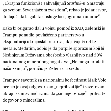
„Ukrajina funkcioniše zahvaljujući
Starlink
-u. Smatraju
ga svojom Severnjačom zvezdom“, rekao je jedan izvor,
dodajući da bi gubitak usluge bio „ogroman udarac“.
Kako bi osigurao dalju vojnu pomoć iz SAD, Zelenski je
Trampu ponudio povlašćeno partnerstvo u
eksploataciji ukrajinskih resursa, uključujući retke
metale. Međutim, odbio je da potpiše sporazum koji bi
Sjedinjenim Državama obezbedio vlasništvo nad 50%
nacionalnog mineralnog bogatstva. „Ne mogu prodati
našu zemlju“, poručio je Zelenski u sredu.
Trampov savetnik za nacionalnu bezbednost Majk Volc
ocenio je ovaj odgovor kao „neprihvatljiv“ i savetovao
ukrajinskim zvaničnicima da „smanje tenzije“ i prihvate
dogovor o mineralima.