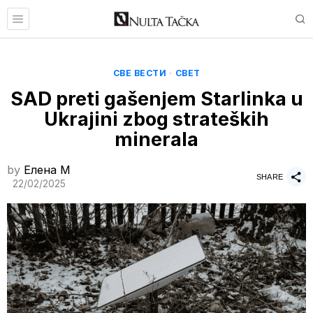
СВЕ ВЕСТИ
·
СВЕТ
SAD preti gašenjem Starlinka u
Ukrajini zbog strateških
minerala
by
Елена M
SHARE
22/02/2025