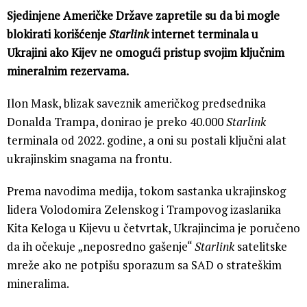
Sjedinjene Američke Države zapretile su da bi mogle
blokirati korišćenje
Starlink
internet terminala u
Ukrajini ako Kijev ne omogući pristup svojim ključnim
mineralnim rezervama.
Ilon Mask, blizak saveznik američkog predsednika
Donalda Trampa, donirao je preko 40.000
Starlink
terminala od 2022. godine, a oni su postali ključni alat
ukrajinskim snagama na frontu.
Prema navodima medija, tokom sastanka ukrajinskog
lidera Volodomira Zelenskog i Trampovog izaslanika
Kita Keloga u Kijevu u četvrtak, Ukrajincima je poručeno
da ih očekuje „neposredno gašenje“
Starlink
satelitske
mreže ako ne potpišu sporazum sa SAD o strateškim
mineralima.