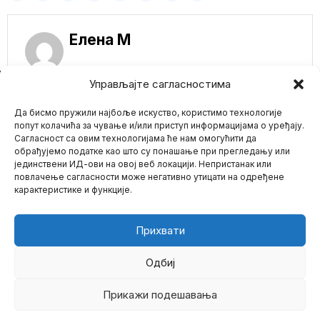
Елена M
NE PROPUSTITE
Управљајте сагласностима
PREOKRET!
Да бисмо пружили најбоље искуство, користимо технологије
Mejnstrim medij
preneo istraživanje o
попут колачића за чување и/или приступ информацијама о уређају.
VAKCINAMA! Doktor
Сагласност са овим технологијама ће нам омогућити да
tvrdi da je otkrio
обрађујемо податке као што су понашање при прегледању или
NANOBOTOVE I ONO
јединствени ИД-ови на овој веб локацији. Непристанак или
Mario zna Youtube
ČEGA SE SVI PLAŠE
повлачење сагласности може негативно утицати на одређене
Šta je u Pfizer
карактеристике и функције.
vakcinama? Nedavno je
Impressum
Kontakt
O Nama
dr Dejvid Nikson,
ŠTA JE OVO? BAJDEN
Прихвати
SE ZAHVALJUJE
TRAMPU ZBOG
PODRŠKE
Одбиј
VAKCINACIJI
Bela kuća je zahvalna
Прикажи подешавања
©
2026
- Sva prava zadržana.
bivšem predsedniku SAD
Donaldu Trampu što