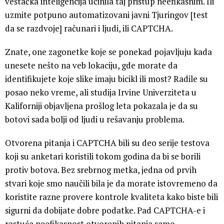
veštačka inteligencija učinila taj pristup neefikasnim. Ili
uzmite potpuno automatizovani javni Tjuringov [test
da se razdvoje] računari i ljudi, ili CAPTCHA.
Znate, one zagonetke koje se ponekad pojavljuju kada
unesete nešto na veb lokaciju, gde morate da
identifikujete koje slike imaju bicikl ili most? Radile su
posao neko vreme, ali studija Irvine Univerziteta u
Kaliforniji objavljena prošlog leta pokazala je da su
botovi sada bolji od ljudi u rešavanju problema.
Otvorena pitanja i CAPTCHA bili su deo serije testova
koji su anketari koristili tokom godina da bi se borili
protiv botova. Bez srebrnog metka, jedna od prvih
stvari koje smo naučili bila je da morate istovremeno da
koristite razne provere kontrole kvaliteta kako biste bili
sigurni da dobijate dobre podatke. Pad CAPTCHA-e i
rastuća neefikasnost otvorenih pitanja samo