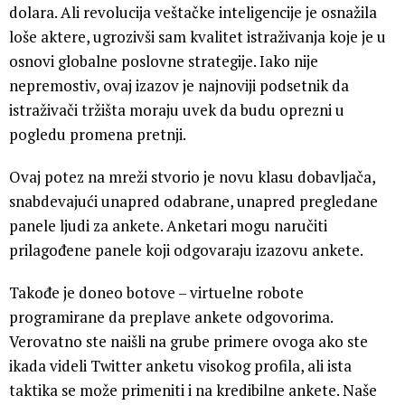
dolara. Ali revolucija veštačke inteligencije je osnažila
loše aktere, ugrozivši sam kvalitet istraživanja koje je u
osnovi globalne poslovne strategije. Iako nije
nepremostiv, ovaj izazov je najnoviji podsetnik da
istraživači tržišta moraju uvek da budu oprezni u
pogledu promena pretnji.
Ovaj potez na mreži stvorio je novu klasu dobavljača,
snabdevajući unapred odabrane, unapred pregledane
panele ljudi za ankete. Anketari mogu naručiti
prilagođene panele koji odgovaraju izazovu ankete.
Takođe je doneo botove – virtuelne robote
programirane da preplave ankete odgovorima.
Verovatno ste naišli na grube primere ovoga ako ste
ikada videli Twitter anketu visokog profila, ali ista
taktika se može primeniti i na kredibilne ankete. Naše