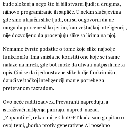
bude složenija nego što bi bili stvarni ljudi; u drugima,
njihovo programiranje ih sapliće. U nekim slučajevima
gde smo uključili slike ljudi, oni su odgovorili da ne
mogu da procene sliku jer im, kao veštačkoj inteligenciji,
nije dozvoljeno da procenjuju slike sa licima na njoj.
Nemamo čvrste podatke o tome koje slike najbolje
funkcionišu. Ima smisla ne koristiti one koje se i same
nalaze na mreži, gde bot može da uhvati natpis ili meta-
opis. Čini se da i jednostavne slike bolje funkcionišu,
dajući veštačkoj inteligenciji manje potrebe za
preteranom razradom.
Ovo neće raditi zauvek. Prevaranti napreduju, a
istraživači mišljenja pariraju, napred-nazad.
„Zapamtite“, rekao mi je ChatGPT kada sam ga pitao o
ovoj temi, „borba protiv generativne AI posebno