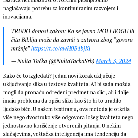
naglašavaju potrebu za kontinuiranim razvojem i
inovacijama.
TRUDO donosi zakon: Ko se javno MOLI BOGU ili
čita Bibliju može da završi u zatvoru zbog “govora
mržnje”
https://t.co/awH0B4bjKl
— Nulta Tačka (@NultaTackaSrb)
March 3, 2024
Kako će to izgledati? Jedan novi korak uključuje
uključivanje slika u testove kvaliteta. AI bi sada možda
mogli da pronađu određeni predmet na slici, ali i dalje
imaju problema da opišu sliku kao što bi to uradilo
ljudsko biće. U našem testiranju, ova metoda je otkrila
više nego dvostruko više odgovora lošeg kvaliteta nego
jednostavno korišćenje otvorenih pitanja. U nekim
slučajevima, veštačka inteligencija ima tendenciju da