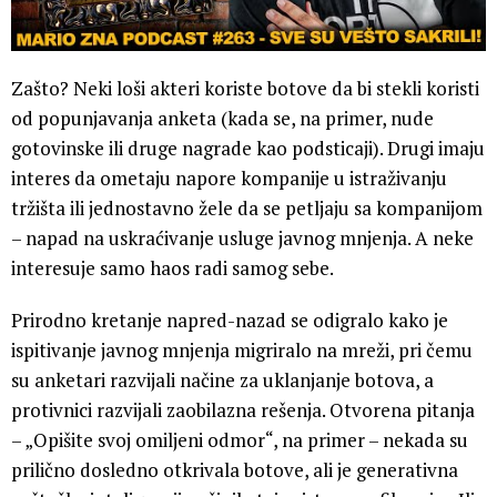
Zašto? Neki loši akteri koriste botove da bi stekli koristi
od popunjavanja anketa (kada se, na primer, nude
gotovinske ili druge nagrade kao podsticaji). Drugi imaju
interes da ometaju napore kompanije u istraživanju
tržišta ili jednostavno žele da se petljaju sa kompanijom
– napad na uskraćivanje usluge javnog mnjenja. A neke
interesuje samo haos radi samog sebe.
Prirodno kretanje napred-nazad se odigralo kako je
ispitivanje javnog mnjenja migriralo na mreži, pri čemu
su anketari razvijali načine za uklanjanje botova, a
protivnici razvijali zaobilazna rešenja. Otvorena pitanja
– „Opišite svoj omiljeni odmor“, na primer – nekada su
prilično dosledno otkrivala botove, ali je generativna