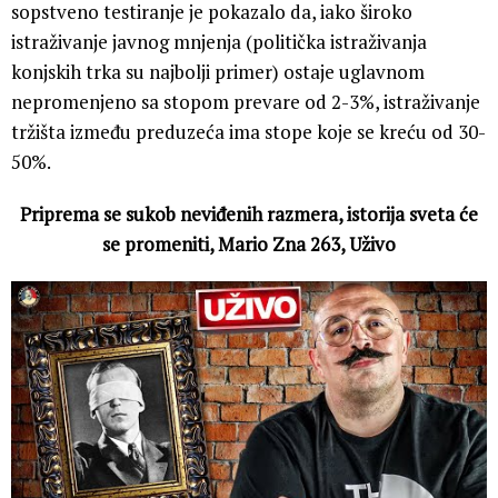
sopstveno testiranje je pokazalo da, iako široko
istraživanje javnog mnjenja (politička istraživanja
konjskih trka su najbolji primer) ostaje uglavnom
nepromenjeno sa stopom prevare od 2-3%, istraživanje
tržišta između preduzeća ima stope koje se kreću od 30-
50%.
Priprema se sukob neviđenih razmera, istorija sveta će
se promeniti, Mario Zna 263, Uživo