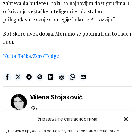
zahteva da budete u toku sa najnovijim dostignućima u
otkrivanju veštačke inteligencije i da stalno
prilagođavate svoje strategije kako se AI razvija.“
Bot skoro uvek dobija. Moramo se pobrinuti da to rade i
ljudi.
Nulta Tačka
/
ZeroHedge
Milena Stojaković
NE PROPUSTITE
Управљајте сагласностима
Rođak kraljice
Да бисмо пружили најбоље искуство, користимо технологије
Elizabete optužen za