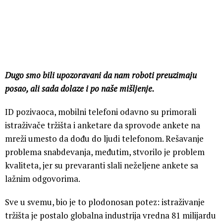
Dugo smo bili upozoravani da nam roboti preuzimaju
posao, ali sada dolaze i po naše mišljenje.
ID pozivaoca, mobilni telefoni odavno su primorali
istraživače tržišta i anketare da sprovode ankete na
mreži umesto da dođu do ljudi telefonom. Rešavanje
problema snabdevanja, međutim, stvorilo je problem
kvaliteta, jer su prevaranti slali neželjene ankete sa
lažnim odgovorima.
Sve u svemu, bio je to plodonosan potez: istraživanje
tržišta je postalo globalna industrija vredna 81 milijardu