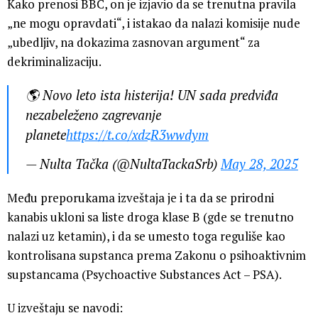
Kako prenosi BBC, on je izjavio da se trenutna pravila
„ne mogu opravdati“, i istakao da nalazi komisije nude
„ubedljiv, na dokazima zasnovan argument“ za
dekriminalizaciju.
🌎 Novo leto ista histerija! UN sada predviđa
nezabeleženo zagrevanje
planete
https://t.co/xdzR3wwdym
— Nulta Tačka (@NultaTackaSrb)
May 28, 2025
Među preporukama izveštaja je i ta da se prirodni
kanabis ukloni sa liste droga klase B (gde se trenutno
nalazi uz ketamin), i da se umesto toga reguliše kao
kontrolisana supstanca prema Zakonu o psihoaktivnim
supstancama (Psychoactive Substances Act – PSA).
U izveštaju se navodi: