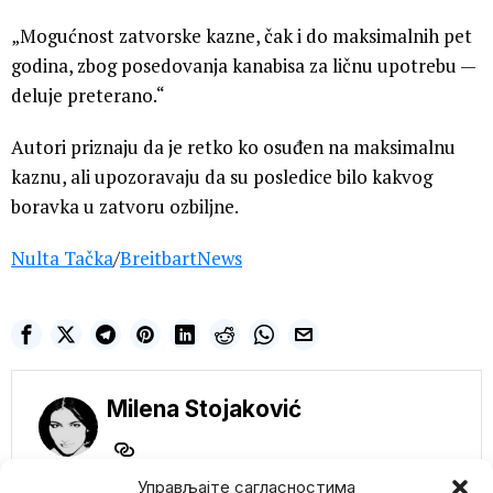
„Mogućnost zatvorske kazne, čak i do maksimalnih pet
godina, zbog posedovanja kanabisa za ličnu upotrebu —
deluje preterano.“
Autori priznaju da je retko ko osuđen na maksimalnu
kaznu, ali upozoravaju da su posledice bilo kakvog
boravka u zatvoru ozbiljne.
Nulta Tačka
/
BreitbartNews
Milena Stojaković
Управљајте сагласностима