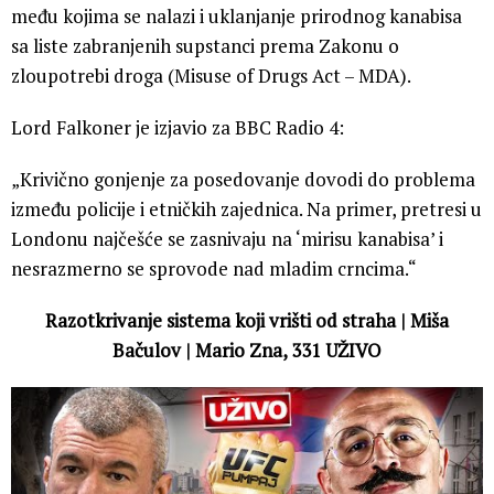
među kojima se nalazi i uklanjanje prirodnog kanabisa
sa liste zabranjenih supstanci prema Zakonu o
zloupotrebi droga (Misuse of Drugs Act – MDA).
Lord Falkoner je izjavio za BBC Radio 4:
„Krivično gonjenje za posedovanje dovodi do problema
između policije i etničkih zajednica. Na primer, pretresi u
Londonu najčešće se zasnivaju na ‘mirisu kanabisa’ i
nesrazmerno se sprovode nad mladim crncima.“
Razotkrivanje sistema koji vrišti od straha | Miša
Bačulov | Mario Zna, 331 UŽIVO