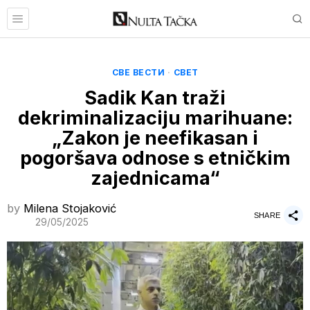
СВЕ ВЕСТИ
·
СВЕТ
Sadik Kan traži
dekriminalizaciju marihuane:
„Zakon je neefikasan i
pogoršava odnose s etničkim
zajednicama“
by
Milena Stojaković
SHARE
29/05/2025