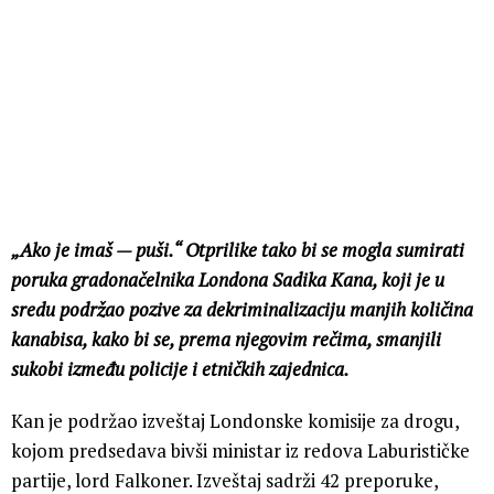
„Ako je imaš — puši.“ Otprilike tako bi se mogla sumirati
poruka gradonačelnika Londona Sadika Kana, koji je u
sredu podržao pozive za dekriminalizaciju manjih količina
kanabisa, kako bi se, prema njegovim rečima, smanjili
sukobi između policije i etničkih zajednica.
Kan je podržao izveštaj Londonske komisije za drogu,
kojom predsedava bivši ministar iz redova Laburističke
partije, lord Falkoner. Izveštaj sadrži 42 preporuke,