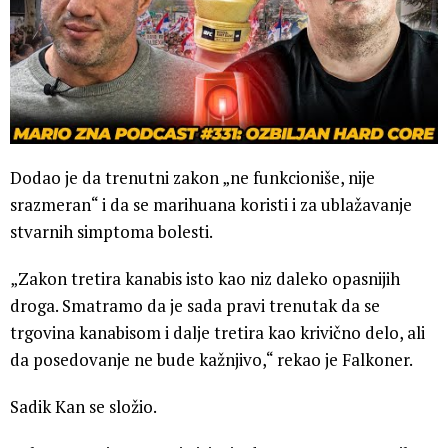
Dodao je da trenutni zakon „ne funkcioniše, nije
srazmeran“ i da se marihuana koristi i za ublažavanje
stvarnih simptoma bolesti.
„Zakon tretira kanabis isto kao niz daleko opasnijih
droga. Smatramo da je sada pravi trenutak da se
trgovina kanabisom i dalje tretira kao krivično delo, ali
da posedovanje ne bude kažnjivo,“ rekao je Falkoner.
Sadik Kan se složio.