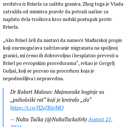
sredstva iz Brisela za zaštitu granica. Zbog toga je Vlada
zatražila od ministra pravde da potraži načine za
naplatu dela troškova kroz sudski postupak protiv
Brisela.
„Ako Brisel želi da nastavi da nameće Mađarskoj propis
koji onemogućava zadržavanje migranata na spoljnoj
granici, mi ćemo ih dobrovoljno i besplatno prevesti u
Brisel po evropskim procedurama“, rekao je Gergelj
Guljaš, koji se pozvao na proceduru koja je
nepodnošljiva i nepravedna.
Dr Robert Maloun: Majmunske boginje su
„psihološki rat“ koji je kreiralo „zlo“
https://t.co/fI2sJX6rMO
— Nulta Tačka (@NultaTackaSrb)
August 21,