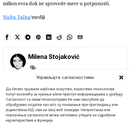
milion evra dok ne sprovede mere u potpunosti.
Nulta Tačka
/mediji
Milena Stojaković
Управљајте сагласностима
Да бисмо пружили најбоље искуство, користимо технологије
попут колачића за чување и/или приступ информацијама о уређају.
NE PROPUSTITE
Сагласност са овим технологијама ће нам омогућити да
обрађујемо податке као што су понашање при прегледању или
Bil Gejts najavljuje
јединствени ИД-ови на овој веб локацији. Непристанак или
Mario zna Youtube
HOROR zimu za
повлачење сагласности може негативно утицати на одређене
Evropu
карактеристике и функције.
Milijarder koji se bori
Impressum
Kontakt
O Nama
protiv klimatskih promena