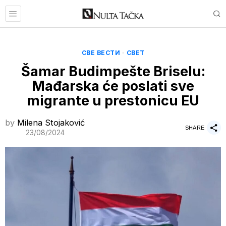
СВЕ ВЕСТИ
·
СВЕТ
Šamar Budimpešte Briselu:
Mađarska će poslati sve
migrante u prestonicu EU
by
Milena Stojaković
SHARE
23/08/2024