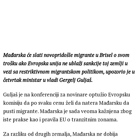
Mađarska će slati novopridošle migrante u Brisel o svom
trošku ako Evropska unija ne ublaži sankcije toj zemlji u
vezi sa restriktivnom migrantskom politikom, upozorio je u
četvrtak ministar u vladi Gergelj Guljaš.
Guljaš je na konferenciji za novinare optužio Evropsku
komisiju da po svaku cenu želi da natera Mađarsku da
pusti migrante. Mađarska je sada veoma kažnjena zbog
iste prakse kao i pravila EU o tranzitnim zonama.
Za razliku od drugih zemalja, Mađarska ne dobija