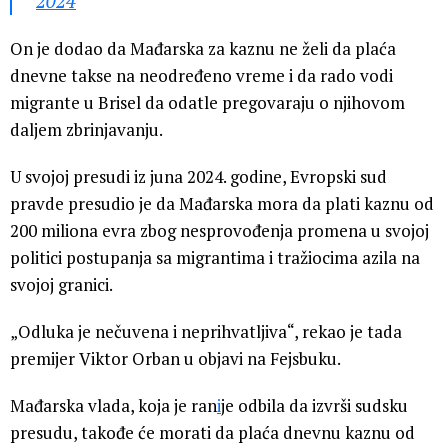
2024
On je dodao da Mađarska za kaznu ne želi da plaća
dnevne takse na neodređeno vreme i da rado vodi
migrante u Brisel da odatle pregovaraju o njihovom
daljem zbrinjavanju.
U svojoj presudi iz juna 2024. godine, Evropski sud
pravde presudio je da Mađarska mora da plati kaznu od
200 miliona evra zbog nesprovođenja promena u svojoj
politici postupanja sa migrantima i tražiocima azila na
svojoj granici.
„Odluka je nečuvena i neprihvatljiva“, rekao je tada
premijer Viktor Orban u objavi na Fejsbuku.
Mađarska vlada, koja je ran
i
je odbila da izvrši sudsku
presudu, takođe će morati da plaća dnevnu kaznu od