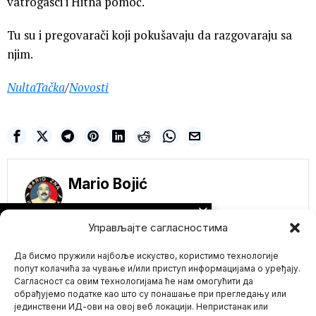
vatrogasci i Hitna pomoć.
Tu su i pregovarači koji pokušavaju da razgovaraju sa
njim.
NultaTačka
/
Novosti
Mario Bojić
NE PROPUSTITE
Управљајте сагласностима
Velika Britanije šalje
rekordnih 20.000
Да бисмо пружили најбоље искуство, користимо технологије
vojnika na novu NATO
vežbu koja se tumači
попут колачића за чување и/или приступ информацијама о уређају.
kao pretnja Rusiji
Сагласност са овим технологијама ће нам омогућити да
Britanska vojska će
обрађујемо податке као што су понашање при прегледању или
učestvovati u jednoj od
јединствени ИД-ови на овој веб локацији. Непристанак или
Mario zna Youtube
najvećih vežbi u