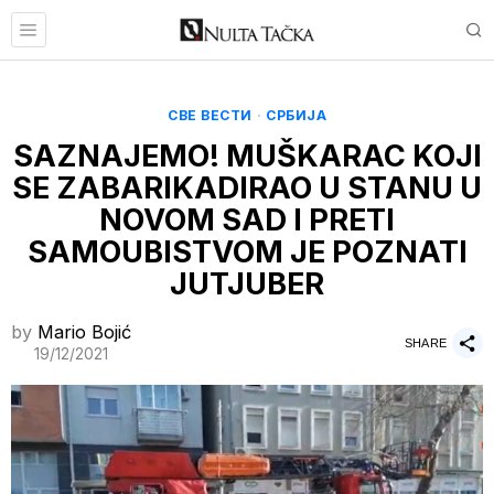
СВЕ ВЕСТИ
·
СРБИЈА
SAZNAJEMO! MUŠKARAC KOJI
SE ZABARIKADIRAO U STANU U
NOVOM SAD I PRETI
SAMOUBISTVOM JE POZNATI
JUTJUBER
by
Mario Bojić
SHARE
19/12/2021