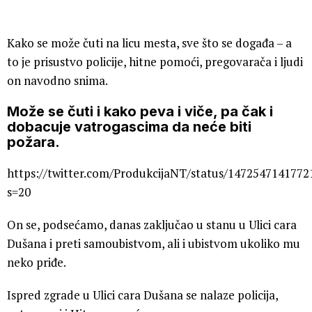
Kako se može čuti na licu mesta, sve što se događa – a
to je prisustvo policije, hitne pomoći, pregovarača i ljudi
on navodno snima.
Može se čuti i kako peva i viče, pa čak i
dobacuje vatrogascima da neće biti
požara.
https://twitter.com/ProdukcijaNT/status/147254714177
s=20
On se, podsećamo, danas zaključao u stanu u Ulici cara
Dušana i preti samoubistvom, ali i ubistvom ukoliko mu
neko priđe.
Ispred zgrade u Ulici cara Dušana se nalaze policija,