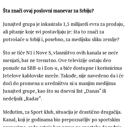
Šta znači ovaj poslovni manevar za Srbiju?
Junajted grupa je inkasirala 1,5 milijardi evra za prodaju,
ali pitanje koje svi postavljaju je: šta to znači za
potrošače u Srbiji i, posebno, za medijsku sliku zemlje?
Što se tiče N1 i Nove S, vlasništvo ovih kanala se neće
menjati, bar ne trenutno. Ove televizije ostaju deo
ponude na SBB-u i Eon-u, a biće dostupne i korisnicima
Jetelove kablovske mreže. Takođe, nije navedeno da i će
doći do promena u uredništvu ni u manjim medijima
Junajted grupe, kao što su dnevni list „Danas“ ili
nedeljnik „Radar“.
Međutim, za Sport klub, situacija je drastično drugačija.
Kanal, koji je godinama bio prepoznatljiv po sportskim