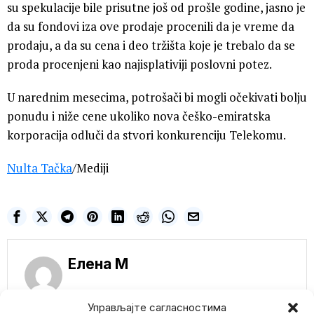
su spekulacije bile prisutne još od prošle godine, jasno je
da su fondovi iza ove prodaje procenili da je vreme da
prodaju, a da su cena i deo tržišta koje je trebalo da se
proda procenjeni kao najisplativiji poslovni potez.
U narednim mesecima, potrošači bi mogli očekivati bolju
ponudu i niže cene ukoliko nova češko-emiratska
korporacija odluči da stvori konkurenciju Telekomu.
Nulta Tačka
/Mediji
Елена M
Управљајте сагласностима