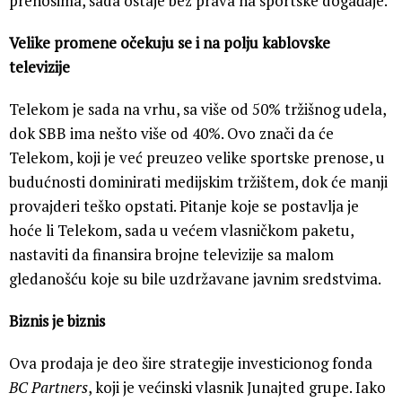
prenosima, sada ostaje bez prava na sportske događaje.
Velike promene očekuju se i na polju kablovske
televizije
Telekom je sada na vrhu, sa više od 50% tržišnog udela,
dok SBB ima nešto više od 40%. Ovo znači da će
Telekom, koji je već preuzeo velike sportske prenose, u
budućnosti dominirati medijskim tržištem, dok će manji
provajderi teško opstati. Pitanje koje se postavlja je
hoće li Telekom, sada u većem vlasničkom paketu,
nastaviti da finansira brojne televizije sa malom
gledanošću koje su bile uzdržavane javnim sredstvima.
Biznis je biznis
Ova prodaja je deo šire strategije investicionog fonda
BC Partners
, koji je većinski vlasnik Junajted grupe. Iako