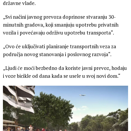
državne vlade.
„Svi načini javnog prevoza doprinose stvaranju 30-
minutnih gradova, koji smanjuju upotrebu privatnih
vozila i povećavaju održivu upotrebu transporta“.
„Ovo će uključivati planiranje transportnih veza za
područja novog stanovanja i poslovnog razvoja“.
„Ljudi će moći bezbedno da koriste javni prevoz, hodaju
i voze bicikle od dana kada se usele u svoj novi dom.“