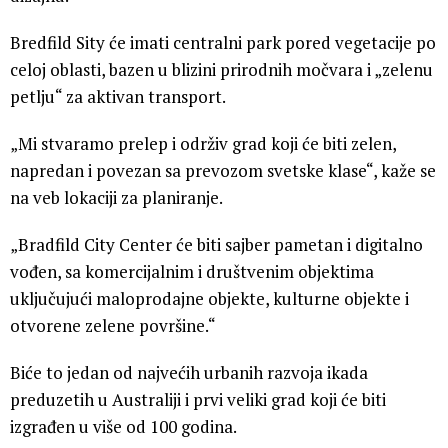
Bredfild Sity će imati centralni park pored vegetacije po
celoj oblasti, bazen u blizini prirodnih močvara i „zelenu
petlju“ za aktivan transport.
„Mi stvaramo prelep i održiv grad koji će biti zelen,
napredan i povezan sa prevozom svetske klase“, kaže se
na veb lokaciji za planiranje.
„Bradfild City Center će biti sajber pametan i digitalno
vođen, sa komercijalnim i društvenim objektima
uključujući maloprodajne objekte, kulturne objekte i
otvorene zelene površine.“
Biće to jedan od najvećih urbanih razvoja ikada
preduzetih u Australiji i prvi veliki grad koji će biti
izgrađen u više od 100 godina.