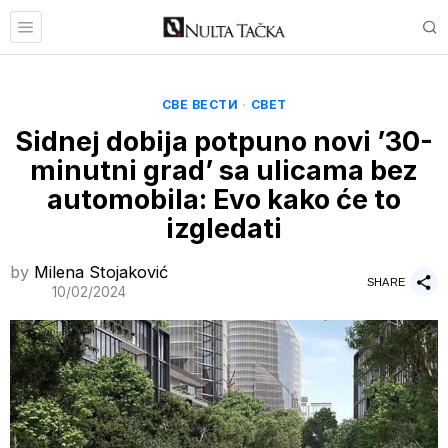
СВЕ ВЕСТИ
·
СВЕТ
Sidnej dobija potpuno novi ’30-
minutni grad’ sa ulicama bez
automobila: Evo kako će to
izgledati
by
Milena Stojaković
SHARE
10/02/2024