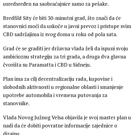
usredsređen na saobraćajnice samo za pešake.
Bredfild Sity će biti 30-minutni grad, što znači da će
stanovnici moći da uskoče u javni prevoz i pristupe svim
CBD sadržajima iz svog doma u roku od pola sata.
Grad će se graditi jer državna vlada želi da ispuni svoju
ambicioznu strategiju za tri grada, a druga dva glavna
čvorišta su Paramatta i CBD u Sidneju.
Plan ima za cilj decentralizaciju rada, kupovine i
slobodnih aktivnosti u regionalne oblasti i smanjenje
upotrebe automobila i vremena putovanja za
stanovnike.
Vlada Novog Južnog Velsa objavila je svoj master plan u
nadi da će dobiti povratne informacije zajednice o
dizajnu.