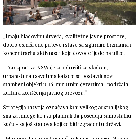
„Imaju hladovinu drveća, kvalitetne javne prostore,
dobro osmišljene puteve i staze sa sigurnim brzinama i
koncentraciju aktivnosti koje dovode ljude na ulice.
„Transport za NSW će se udružiti sa vladom,
urbanistima i savetima kako bi se postavili novi
stambeni objekti u 15-minutnim četvrtima i podržala
kultura korišćenja javnog prevoza.“
Strategija razvoja označava kraj velikog australijskog
sna za mnoge koji su planirali da poseduju samostalnu
kuću – sa još stanova koji će biti izgrađeni u državi.
„Moramo da napredujemo“, rekao je premijer Novog