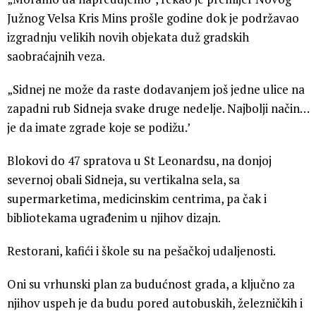
Južnog Velsa Kris Mins prošle godine dok je podržavao
izgradnju velikih novih objekata duž gradskih
saobraćajnih veza.
„Sidnej ne može da raste dodavanjem još jedne ulice na
zapadni rub Sidneja svake druge nedelje. Najbolji način…
je da imate zgrade koje se podižu.’
Blokovi do 47 spratova u St Leonardsu, na donjoj
severnoj obali Sidneja, su vertikalna sela, sa
supermarketima, medicinskim centrima, pa čak i
bibliotekama ugrađenim u njihov dizajn.
Restorani, kafići i škole su na pešačkoj udaljenosti.
Oni su vrhunski plan za budućnost grada, a ključno za
njihov uspeh je da budu pored autobuskih, železničkih i