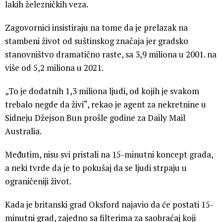
lakih železničkih veza.
Zagovornici insistiraju na tome da je prelazak na
stambeni život od suštinskog značaja jer gradsko
stanovništvo dramatično raste, sa 3,9 miliona u 2001. na
više od 5,2 miliona u 2021.
„To je dodatnih 1,3 miliona ljudi, od kojih je svakom
trebalo negde da živi“, rekao je agent za nekretnine u
Sidneju Džejson Bun prošle godine za Daily Mail
Australia.
Međutim, nisu svi pristali na 15-minutni koncept grada,
a neki tvrde da je to pokušaj da se ljudi strpaju u
ograničeniji život.
Kada je britanski grad Oksford najavio da će postati 15-
minutni grad, zajedno sa filterima za saobraćaj koji