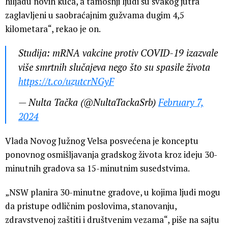
hiljadu novih kuća, a tamošnji ljudi su svakog jutra
zaglavljeni u saobraćajnim gužvama dugim 4,5
kilometara“, rekao je on.
Studija: mRNA vakcine protiv COVID-19 izazvale
više smrtnih slučajeva nego što su spasile života
https://t.co/uzutcrNGyF
— Nulta Tačka (@NultaTackaSrb)
February 7,
2024
Vlada Novog Južnog Velsa posvećena je konceptu
ponovnog osmišljavanja gradskog života kroz ideju 30-
minutnih gradova sa 15-minutnim susedstvima.
„NSW planira 30-minutne gradove, u kojima ljudi mogu
da pristupe odličnim poslovima, stanovanju,
zdravstvenoj zaštiti i društvenim vezama“, piše na sajtu