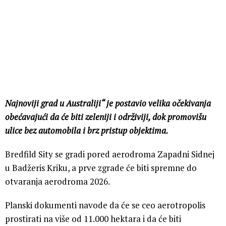
Najnoviji grad u Australiji“ je postavio velika očekivanja
obećavajući da će biti zeleniji i održiviji, dok promovišu
ulice bez automobila i brz pristup objektima.
Bredfild Sity se gradi pored aerodroma Zapadni Sidnej
u Badžeris Kriku, a prve zgrade će biti spremne do
otvaranja aerodroma 2026.
Planski dokumenti navode da će se ceo aerotropolis
prostirati na više od 11.000 hektara i da će biti