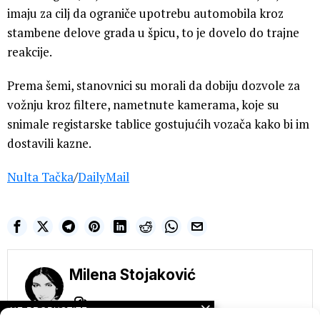
imaju za cilj da ograniče upotrebu automobila kroz
stambene delove grada u špicu, to je dovelo do trajne
reakcije.
Prema šemi, stanovnici su morali da dobiju dozvole za
vožnju kroz filtere, nametnute kamerama, koje su
snimale registarske tablice gostujućih vozača kako bi im
dostavili kazne.
Nulta Tačka
/
DailyMail
Milena Stojaković
NE PROPUSTITE