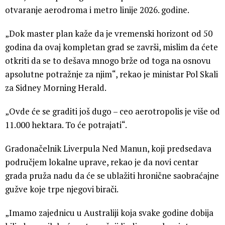
otvaranje aerodroma i metro linije 2026. godine.
„Dok master plan kaže da je vremenski horizont od 50
godina da ovaj kompletan grad se završi, mislim da ćete
otkriti da se to dešava mnogo brže od toga na osnovu
apsolutne potražnje za njim“, rekao je ministar Pol Skali
za Sidney Morning Herald.
„Ovde će se graditi još dugo – ceo aerotropolis je više od
11.000 hektara. To će potrajati“.
Gradonačelnik Liverpula Ned Manun, koji predsedava
područjem lokalne uprave, rekao je da novi centar
grada pruža nadu da će se ublažiti hronične saobraćajne
gužve koje trpe njegovi birači.
„Imamo zajednicu u Australiji koja svake godine dobija