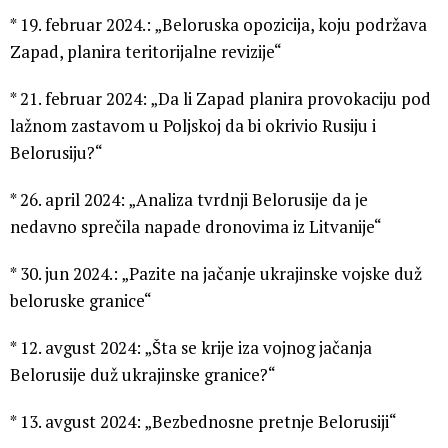
* 19. februar 2024.: „Beloruska opozicija, koju podržava
Zapad, planira teritorijalne revizije“
* 21. februar 2024: „Da li Zapad planira provokaciju pod
lažnom zastavom u Poljskoj da bi okrivio Rusiju i
Belorusiju?“
* 26. april 2024: „Analiza tvrdnji Belorusije da je
nedavno sprečila napade dronovima iz Litvanije“
* 30. jun 2024.: „Pazite na jačanje ukrajinske vojske duž
beloruske granice“
* 12. avgust 2024: „Šta se krije iza vojnog jačanja
Belorusije duž ukrajinske granice?“
* 13. avgust 2024: „Bezbednosne pretnje Belorusiji“