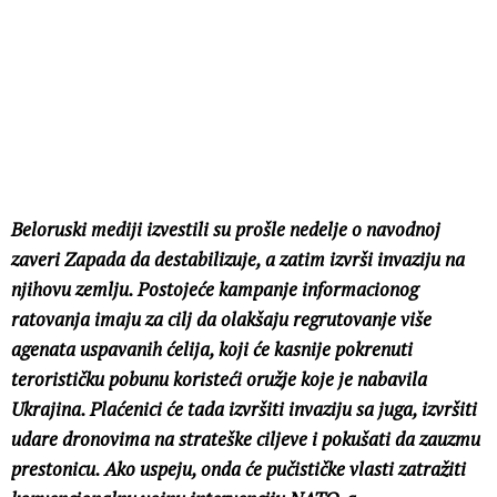
Beloruski mediji izvestili su prošle nedelje o navodnoj
zaveri Zapada da destabilizuje, a zatim izvrši invaziju na
njihovu zemlju. Postojeće kampanje informacionog
ratovanja imaju za cilj da olakšaju regrutovanje više
agenata uspavanih ćelija, koji će kasnije pokrenuti
terorističku pobunu koristeći oružje koje je nabavila
Ukrajina. Plaćenici će tada izvršiti invaziju sa juga, izvršiti
udare dronovima na strateške ciljeve i pokušati da zauzmu
prestonicu. Ako uspeju, onda će pučističke vlasti zatražiti