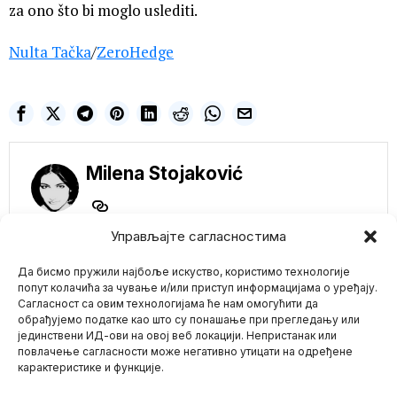
za ono što bi moglo uslediti.
Nulta Tačka
/
ZeroHedge
Milena Stojaković
Управљајте сагласностима
Да бисмо пружили најбоље искуство, користимо технологије
попут колачића за чување и/или приступ информацијама о уређају.
NE PROPUSTITE
Сагласност са овим технологијама ће нам омогућити да
обрађујемо податке као што су понашање при прегледању или
Koliko će suša uticati
ne cene hrane u Srbiji
јединствени ИД-ови на овој веб локацији. Непристанак или
Mario zna Youtube
повлачење сагласности може негативно утицати на одређене
Pogodila nas je velika
suša koja je uništila dobar
карактеристике и функције.
Impressum
Kontakt
O Nama
deo