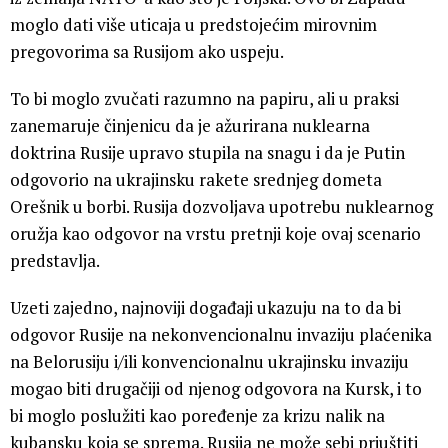
moglo dati više uticaja u predstojećim mirovnim
pregovorima sa Rusijom ako uspeju.
To bi moglo zvučati razumno na papiru, ali u praksi
zanemaruje činjenicu da je ažurirana nuklearna
doktrina Rusije upravo stupila na snagu i da je Putin
odgovorio na ukrajinsku rakete srednjeg dometa
Orešnik u borbi. Rusija dozvoljava upotrebu nuklearnog
oružja kao odgovor na vrstu pretnji koje ovaj scenario
predstavlja.
Uzeti zajedno, najnoviji događaji ukazuju na to da bi
odgovor Rusije na nekonvencionalnu invaziju plaćenika
na Belorusiju i/ili konvencionalnu ukrajinsku invaziju
mogao biti drugačiji od njenog odgovora na Kursk, i to
bi moglo poslužiti kao poređenje za krizu nalik na
kubansku koja se sprema. Rusija ne može sebi priuštiti