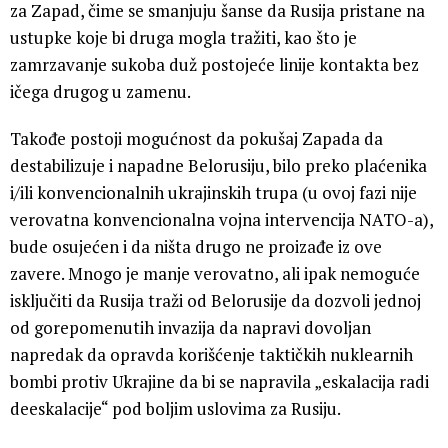
za Zapad, čime se smanjuju šanse da Rusija pristane na
ustupke koje bi druga mogla tražiti, kao što je
zamrzavanje sukoba duž postojeće linije kontakta bez
ičega drugog u zamenu.
Takođe postoji mogućnost da pokušaj Zapada da
destabilizuje i napadne Belorusiju, bilo preko plaćenika
i/ili konvencionalnih ukrajinskih trupa (u ovoj fazi nije
verovatna konvencionalna vojna intervencija NATO-a),
bude osujećen i da ništa drugo ne proizađe iz ove
zavere. Mnogo je manje verovatno, ali ipak nemoguće
isključiti da Rusija traži od Belorusije da dozvoli jednoj
od gorepomenutih invazija da napravi dovoljan
napredak da opravda korišćenje taktičkih nuklearnih
bombi protiv Ukrajine da bi se napravila „eskalacija radi
deeskalacije“ pod boljim uslovima za Rusiju.