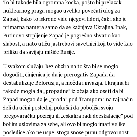
To bi takođe bila ogromna kocka, pošto bi prelazak
nuklearnog praga mogao uveliko povećati ulog za
Zapad, kako to iskreno vide njegovi lideri, čak i ako je
primarna namera samo da se kažnjava Ukrajina. Ipak,
Putinovo strpljenje Zapad je pogrešno shvatio kao
slabost, a nato utiču jastrebovi savetnici koji to vide kao
priliku da savijaju mišiće Rusije.
U svakom slučaju, bez obzira na to šta bi se moglo
dogoditi, činjenica je da je prerogativ Zapada da
destabulizuje Belorusiju, a možda i invazija. Ukrajina bi
takođe mogla da „propadne” iz očaja ako oseti da bi
Zapad mogao da je „proda” pod Trampom i na taj način
želi da učini poslednji pokušaj da poboljša svoju
pregovaračku poziciju ili „eskalira radi deeskalacije” pod
boljim uslovima za sebe, ali ovo bi moglo imati velike
posledice ako ne uspe, stoga snose punu odgovornost