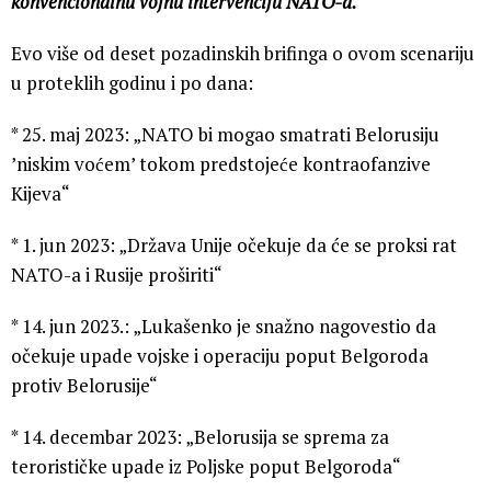
konvencionalnu vojnu intervenciju NATO-a.
Evo više od deset pozadinskih brifinga o ovom scenariju
u proteklih godinu i po dana:
* 25. maj 2023: „NATO bi mogao smatrati Belorusiju
’niskim voćem’ tokom predstojeće kontraofanzive
Kijeva“
* 1. jun 2023: „Država Unije očekuje da će se proksi rat
NATO-a i Rusije proširiti“
* 14. jun 2023.: „Lukašenko je snažno nagovestio da
očekuje upade vojske i operaciju poput Belgoroda
protiv Belorusije“
* 14. decembar 2023: „Belorusija se sprema za
terorističke upade iz Poljske poput Belgoroda“