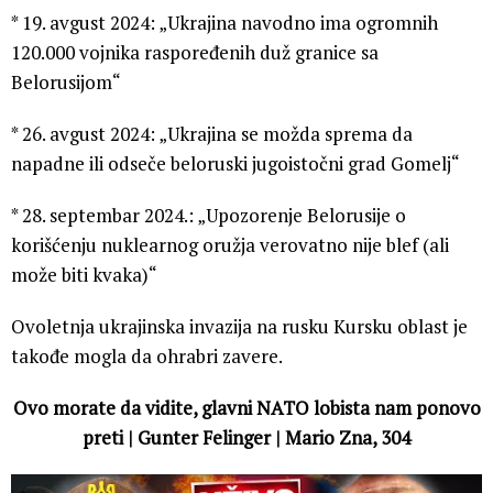
* 19. avgust 2024: „Ukrajina navodno ima ogromnih
120.000 vojnika raspoređenih duž granice sa
Belorusijom“
* 26. avgust 2024: „Ukrajina se možda sprema da
napadne ili odseče beloruski jugoistočni grad Gomelj“
* 28. septembar 2024.: „Upozorenje Belorusije o
korišćenju nuklearnog oružja verovatno nije blef (ali
može biti kvaka)“
Ovoletnja ukrajinska invazija na rusku Kursku oblast je
takođe mogla da ohrabri zavere.
Ovo morate da vidite, glavni NATO lobista nam ponovo
preti | Gunter Felinger | Mario Zna, 304