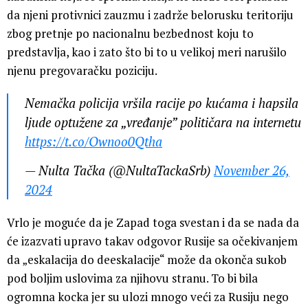
da njeni protivnici zauzmu i zadrže belorusku teritoriju
zbog pretnje po nacionalnu bezbednost koju to
predstavlja, kao i zato što bi to u velikoj meri narušilo
njenu pregovaračku poziciju.
Nemačka policija vršila racije po kućama i hapsila
ljude optužene za „vređanje” političara na internetu
https://t.co/Ownoo0Qtha
— Nulta Tačka (@NultaTackaSrb)
November 26,
2024
Vrlo je moguće da je Zapad toga svestan i da se nada da
će izazvati upravo takav odgovor Rusije sa očekivanjem
da „eskalacija do deeskalacije“ može da okonča sukob
pod boljim uslovima za njihovu stranu. To bi bila
ogromna kocka jer su ulozi mnogo veći za Rusiju nego