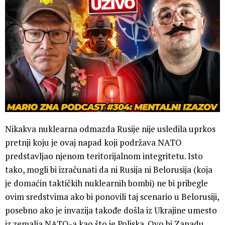
Nikakva nuklearna odmazda Rusije nije usledila uprkos
pretnji koju je ovaj napad koji podržava NATO
predstavljao njenom teritorijalnom integritetu. Isto
tako, mogli bi izračunati da ni Rusija ni Belorusija (koja
je domaćin taktičkih nuklearnih bombi) ne bi pribegle
ovim sredstvima ako bi ponovili taj scenario u Belorusiji,
posebno ako je invazija takođe došla iz Ukrajine umesto
iz zemalja NATO-a kao što je Poljska. Ovo bi Zapadu