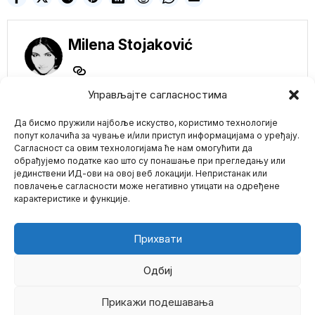
Milena Stojaković
Управљајте сагласностима
NE PROPUSTITE
Да бисмо пружили најбоље искуство, користимо технологије
Perjanica Svetskog
попут колачића за чување и/или приступ информацијама о уређају.
ekonomskog foruma
Сагласност са овим технологијама ће нам омогућити да
Harari: Elite će izbeći
обрађујемо податке као што су понашање при прегледању или
masovno izumiranje u
јединствени ИД-ови на овој веб локацији. Непристанак или
Mario zna Youtube
„tehnološkoj Nojevoj
повлачење сагласности може негативно утицати на одређене
barci“
карактеристике и функције.
Globalna elita i njeni
Impressum
Kontakt
O Nama
izabrani ljudi izbeći će
„potop“ u
Прихвати
Bajerov Monsanto
mora da plati 1,5
milijardi dolara u
Одбиј
najnovijoj presudi
U značajnoj odluci,
Прикажи подешавања
©
2026
- Sva prava zadržana.
porota u Misuriju naložila