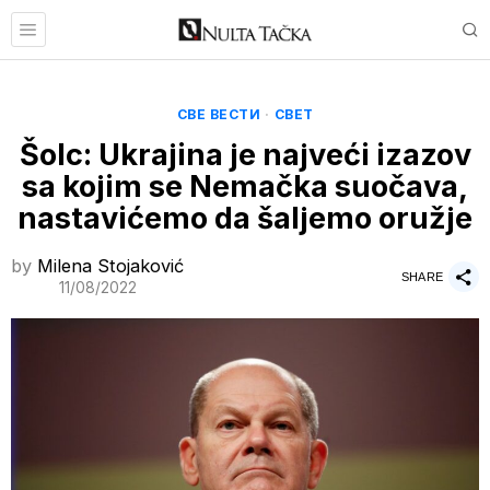
СВЕ ВЕСТИ
·
СВЕТ
Šolc: Ukrajina je najveći izazov
sa kojim se Nemačka suočava,
nastavićemo da šaljemo oružje
by
Milena Stojaković
SHARE
11/08/2022