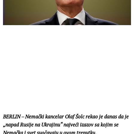
BERLIN – Nemački kancelar Olaf Šolc rekao je danas da je
„napad Rusije na Ukrajinu“ najveći izazov sa kojim se
Nemačka i svet suočavaju u ovom trenutku.