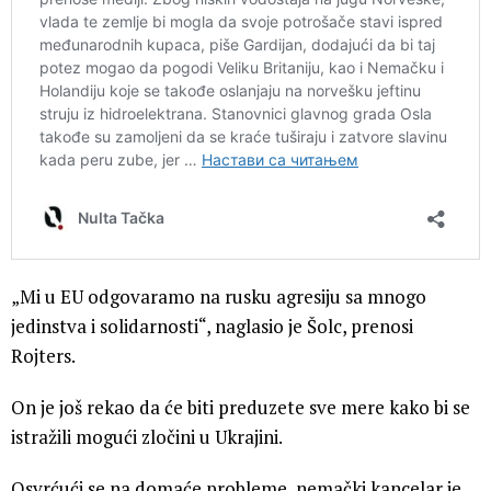
„Mi u EU odgovaramo na rusku agresiju sa mnogo
jedinstva i solidarnosti“, naglasio je Šolc, prenosi
Rojters.
On je još rekao da će biti preduzete sve mere kako bi se
istražili mogući zločini u Ukrajini.
Osvrćući se na domaće probleme, nemački kancelar je