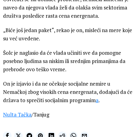
naveo da njegova vlada želi da olakša svim sektorima
društva posledice rasta cena energenata.
„Biće još jedan paket“, rekao je on, misleći na mere koje
su već uvedene.
Šolc je naglasio da će vlada učiniti sve da pomogne
posebno ljudima sa niskim ili srednjim primanjima da
prebrode ovo teško vreme.
On je izjavio i da ne očekuje socijalne nemire u
Nemačkoj zbog visokih cena energenata, dodajući da će
država to sprečiti socijalnim programim
a
.
Nulta Tačka
/Tanjug