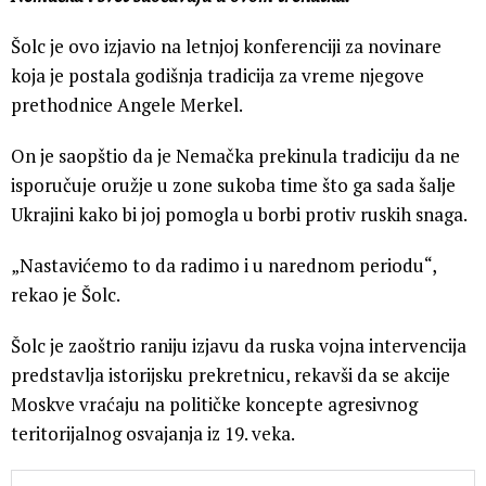
Šolc je ovo izjavio na letnjoj konferenciji za novinare
koja je postala godišnja tradicija za vreme njegove
prethodnice Angele Merkel.
On je saopštio da je Nemačka prekinula tradiciju da ne
isporučuje oružje u zone sukoba time što ga sada šalje
Ukrajini kako bi joj pomogla u borbi protiv ruskih snaga.
„Nastavićemo to da radimo i u narednom periodu“,
rekao je Šolc.
Šolc je zaoštrio raniju izjavu da ruska vojna intervencija
predstavlja istorijsku prekretnicu, rekavši da se akcije
Moskve vraćaju na političke koncepte agresivnog
teritorijalnog osvajanja iz 19. veka.