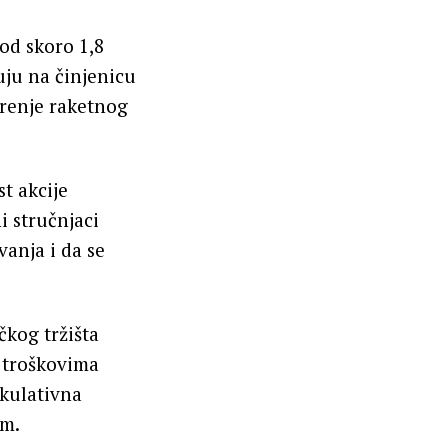
od skoro 1,8
uju na činjenicu
irenje raketnog
t akcije
i stručnjaci
vanja i da se
čkog tržišta
m troškovima
kulativna
om.