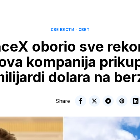
СВЕ ВЕСТИ
·
СВЕТ
ceX oborio sve reko
va kompanija prikup
ilijardi dolara na ber
Share