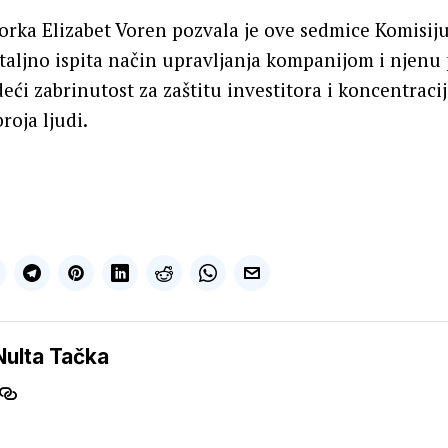
rka Elizabet Voren pozvala je ove sedmice Komisiju
taljno ispita način upravljanja kompanijom i njenu
eći zabrinutost za zaštitu investitora i koncentraci
oja ljudi.
Nulta Tačka