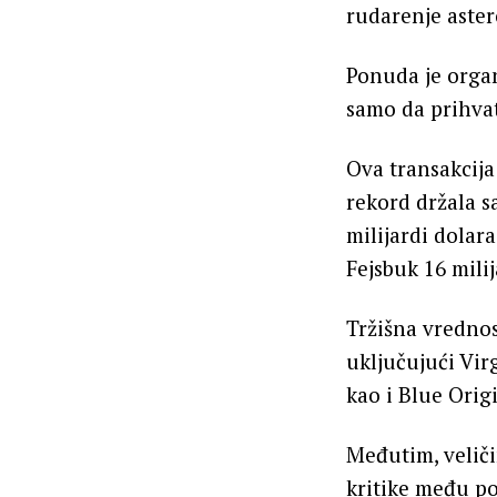
rudarenje aster
Ponuda je organ
samo da prihvat
Ova transakcija
rekord držala 
milijardi dolara
Fejsbuk 16 mili
Tržišna vrednos
uključujući Vir
kao i Blue Origi
Međutim, velič
kritike među po