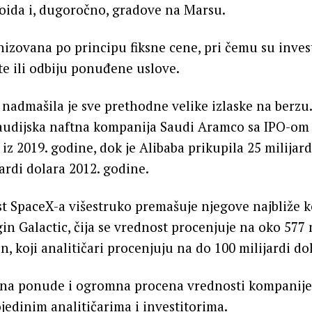
oida i, dugoročno, gradove na Marsu.
izovana po principu fiksne cene, pri čemu su inves
e ili odbiju ponuđene uslove.
 nadmašila je sve prethodne velike izlaske na berzu.
saudijska naftna kompanija Saudi Aramco sa IPO-om
 iz 2019. godine, dok je Alibaba prikupila 25 milijard
jardi dolara 2012. godine.
t SpaceX-a višestruko premašuje njegove najbliže 
gin Galactic, čija se vrednost procenjuje na oko 577 
n, koji analitičari procenjuju na do 100 milijardi do
ina ponude i ogromna procena vrednosti kompanije 
jedinim analitičarima i investitorima.