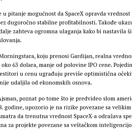
e u pitanje mogućnost da SpaceX opravda vrednost 
bez dugoročno stabilne profitabilnosti. Takođe ukaz
dalje zahteva ogromna ulaganja kako bi nastavila š
slovanja.
orningstara, koju prenosi Gardijan, realna vrednos
 oko 63 dolara, manje od polovine IPO cene. Pojedin
estitori u cenu ugrađuju previše optimistična očeki
ije udaljila od ekonomskih osnova.
 Ajsman, poznat po tome što je predvideo slom ameri
. godine, upozorio je na rizike povezane sa veliki
smatra da trenutna vrednost SpaceX-a odražava spe
na za projekte povezane sa veštačkom inteligencij