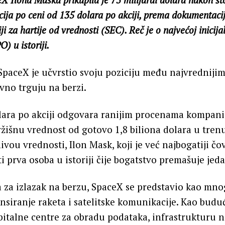
cija po ceni od 135 dolara po akciji, prema dokumentacij
i za hartije od vrednosti (SEC). Reč je o najvećoj inicija
) u istoriji.
paceX je učvrstio svoju poziciju među najvrednij
avno trguju na berzi.
lara po akciji odgovara ranijim procenama kompanij
išnu vrednost od gotovo 1,8 biliona dolara u trenu
ivou vrednosti, Ilon Mask, koji je već najbogatiji čo
i prva osoba u istoriji čije bogatstvo premašuje jeda
za izlazak na berzu, SpaceX se predstavio kao mno
nsiranje raketa i satelitske komunikacije. Kao budu
bitalne centre za obradu podataka, infrastrukturu 