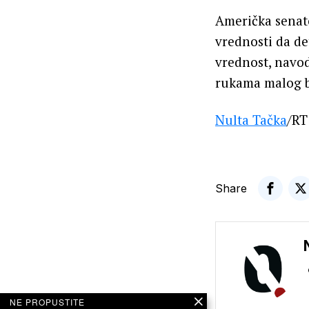
Američka senato
vrednosti da de
vrednost, navod
rukama malog br
Nulta Tačka
/RT
Share
NE PROPUSTITE