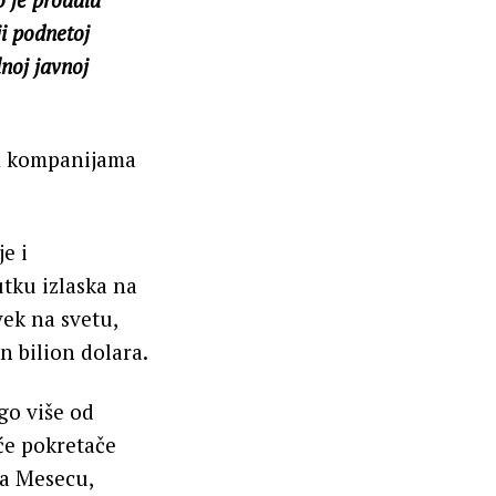
i podnetoj
lnoj javnoj
im kompanijama
e i
tku izlaska na
vek na svetu,
n bilion dolara.
go više od
će pokretače
na Mesecu,