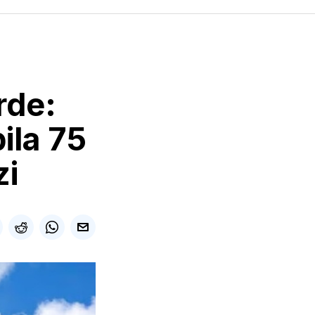
rde:
ila 75
zi