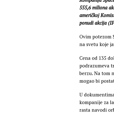
555,6 miliona ak
američkoj Komisij
ponudi akcija (IPO
Ovim potezom S
na svetu koje j
Cena od 135 do
podrazumeva trž
berzu. Na tom n
mogao bi postat
U dokumentima 
kompanije za la
rasta navodi or