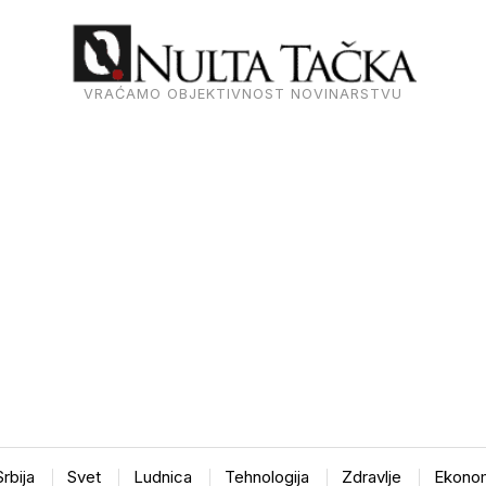
VRAĆAMO OBJEKTIVNOST NOVINARSTVU
Srbija
Svet
Ludnica
Tehnologija
Zdravlje
Ekonom