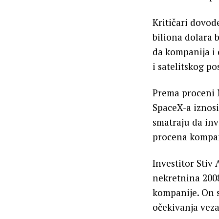
Kritičari dovod
biliona dolara 
da kompanija i 
i satelitskog po
Prema proceni M
SpaceX-a iznosi
smatraju da inv
procena kompan
Investitor Stiv
nekretnina 2008
kompanije. On 
očekivanja veza