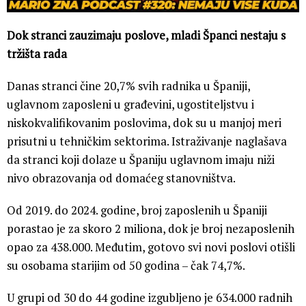
Dok stranci zauzimaju poslove, mladi Španci nestaju s
tržišta rada
Danas stranci čine 20,7% svih radnika u Španiji,
uglavnom zaposleni u građevini, ugostiteljstvu i
niskokvalifikovanim poslovima, dok su u manjoj meri
prisutni u tehničkim sektorima. Istraživanje naglašava
da stranci koji dolaze u Španiju uglavnom imaju niži
nivo obrazovanja od domaćeg stanovništva.
Od 2019. do 2024. godine, broj zaposlenih u Španiji
porastao je za skoro 2 miliona, dok je broj nezaposlenih
opao za 438.000. Međutim, gotovo svi novi poslovi otišli
su osobama starijim od 50 godina – čak 74,7%.
U grupi od 30 do 44 godine izgubljeno je 634.000 radnih