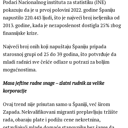
Podaci Nacionalnog instituta za statistiku (INE)
pokazuju da je u prvoj polovini 2022. godine Španiju
napustilo 220.443 ljudi, što je najveći broj iseljenika od
2013. godine, kada je nezaposlenost dostigla 25% zbog
finansijske krize.
Najveći broj onih koji napuštaju Španiju pripada
starosnoj grupi od 25 do 39 godina, što potvrđuje da
mladi radnici sve češće odlaze u potrazi za boljim
mogućnostima.
Masa jeftine radne snage – zlatni rudnik za velike
korporacije
Ovaj trend nije prisutan samo u Španiji, već širom
Zapada. Nekvalifikovani migranti preplavljuju tržište
rada, obaraju plate i podižu cene nekretnina,
ostavljajući mlade domaće stanovnike bez šanse da