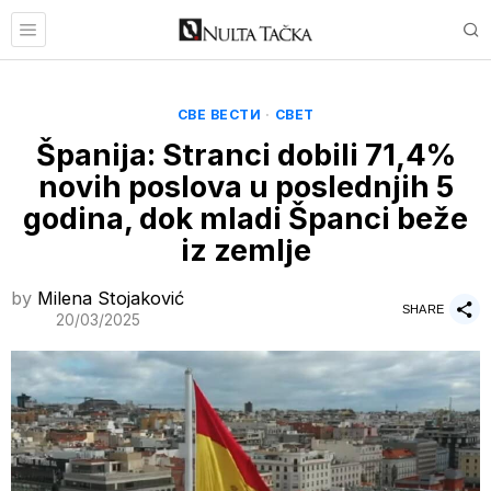
СВЕ ВЕСТИ
·
СВЕТ
Španija: Stranci dobili 71,4%
novih poslova u poslednjih 5
godina, dok mladi Španci beže
iz zemlje
by
Milena Stojaković
SHARE
20/03/2025