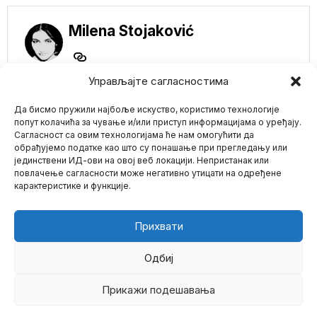
Milena Stojaković
Управљајте сагласностима
NE PROPUSTITE
Да бисмо пружили најбоље искуство, користимо технологије
Budi odgovoran,
vakciniši se?!
попут колачића за чување и/или приступ информацијама о уређају.
HOLIVUDSKI glumac
Сагласност са овим технологијама ће нам омогућити да
„iznenada“ preminuo
обрађујемо податке као што су понашање при прегледању или
u snu
јединствени ИД-ови на овој веб локацији. Непристанак или
Mario zna Youtube
Nastavlja se crni niz
повлачење сагласности може негативно утицати на одређене
iznenadnih smrti. Sinoć je
карактеристике и функције.
holivudski glumac
Impressum
Kontakt
O Nama
Izrael naredio vojsci
da zaustavi brod sa
Прихвати
humanitarnom
pomoći za Gazu na
kojem je i Greta
Одбиј
Tunberg
Ministar odbrane Izraela
Прикажи подешавања
©
2026
- Sva prava zadržana.
Joav Galant naredio je
vojsci da preduzme