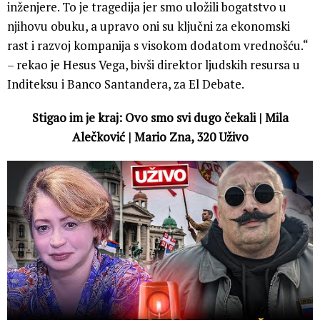
inženjere. To je tragedija jer smo uložili bogatstvo u
njihovu obuku, a upravo oni su ključni za ekonomski
rast i razvoj kompanija s visokom dodatom vrednošću.“
– rekao je Hesus Vega, bivši direktor ljudskih resursa u
Inditeksu i Banco Santandera, za El Debate.
Stigao im je kraj: Ovo smo svi dugo čekali | Mila
Alečković | Mario Zna, 320 Uživo