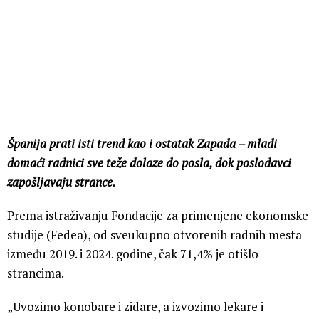
Španija prati isti trend kao i ostatak Zapada – mladi
domaći radnici sve teže dolaze do posla, dok poslodavci
zapošljavaju strance.
Prema istraživanju Fondacije za primenjene ekonomske
studije (Fedea), od sveukupno otvorenih radnih mesta
između 2019. i 2024. godine, čak 71,4% je otišlo
strancima.
„Uvozimo konobare i zidare, a izvozimo lekare i