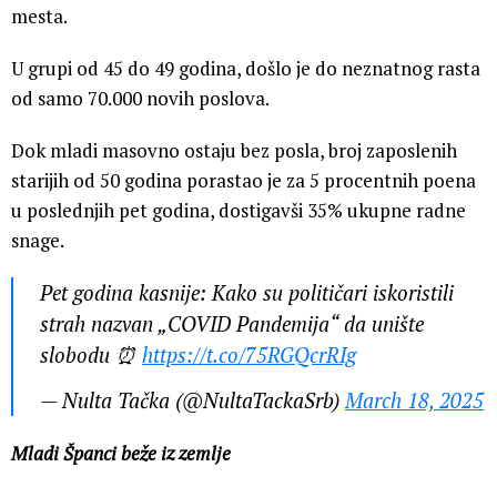
mesta.
U grupi od 45 do 49 godina, došlo je do neznatnog rasta
od samo 70.000 novih poslova.
Dok mladi masovno ostaju bez posla, broj zaposlenih
starijih od 50 godina porastao je za 5 procentnih poena
u poslednjih pet godina, dostigavši 35% ukupne radne
snage.
Pet godina kasnije: Kako su političari iskoristili
strah nazvan „COVID Pandemija“ da unište
slobodu ⏰
https://t.co/75RGQcrRIg
— Nulta Tačka (@NultaTackaSrb)
March 18, 2025
Mladi Španci beže iz zemlje