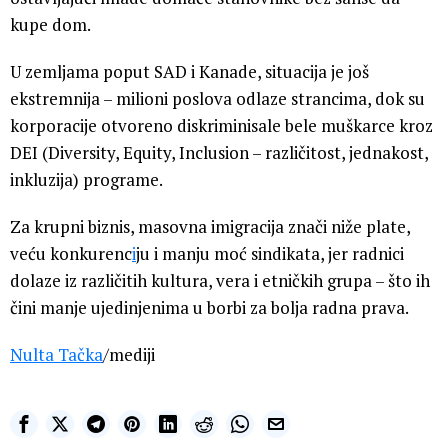
kupe dom.
U zemljama poput SAD i Kanade, situacija je još
ekstremnija – milioni poslova odlaze strancima, dok su
korporacije otvoreno diskriminisale bele muškarce kroz
DEI (Diversity, Equity, Inclusion – različitost, jednakost,
inkluzija) programe.
Za krupni biznis, masovna imigracija znači niže plate,
veću konkurenc
i
ju i manju moć sindikata, jer radnici
dolaze iz različitih kultura, vera i etničkih grupa – što ih
čini manje ujedinjenima u borbi za bolja radna prava.
Nulta Tačka
/mediji