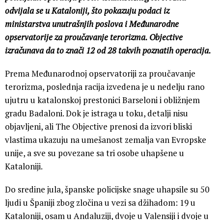
odvijala se u Kataloniji, što pokazuju podaci iz
ministarstva unutrašnjih poslova i Međunarodne
opservatorije za proučavanje terorizma. Objective
izračunava da to znači 12 od 28 takvih poznatih operacija.
Prema Međunarodnoj opservatoriji za proučavanje
terorizma, poslednja racija izvedena je u nedelju rano
ujutru u katalonskoj prestonici Barseloni i obližnjem
gradu Badaloni. Dok je istraga u toku, detalji nisu
objavljeni, ali The Objective prenosi da izvori bliski
vlastima ukazuju na umešanost zemalja van Evropske
unije, a sve su povezane sa tri osobe uhapšene u
Kataloniji.
Do sredine jula, španske policijske snage uhapsile su 50
ljudi u Španiji zbog zločina u vezi sa džihadom: 19 u
Kataloniji, osam u Andaluziji, dvoje u Valensiji i dvoje u