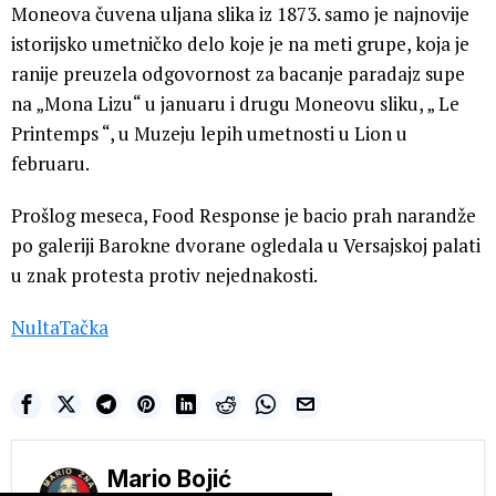
Moneova čuvena uljana slika iz 1873. samo je najnovije
istorijsko umetničko delo koje je na meti grupe, koja je
ranije preuzela odgovornost za bacanje paradajz supe
na „Mona Lizu“ u januaru i drugu Moneovu sliku, „ Le
Printemps “, u Muzeju lepih umetnosti u Lion u
februaru.
Prošlog meseca, Food Response je bacio prah narandže
po galeriji Barokne dvorane ogledala u Versajskoj palati
u znak protesta protiv nejednakosti.
NultaTačka
Mario Bojić