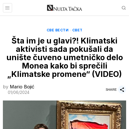
СВЕ ВЕСТИ
·
СВЕТ
Šta im je u glavi?! Klimatski
aktivisti sada pokušali da
unište čuveno umetničko delo
Monea kako bi sprečili
„Klimatske promene“ (VIDEO)
by
Mario Bojić
SHARE
01/06/2024