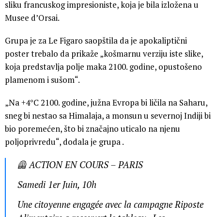
sliku francuskog impresioniste, koja je bila izložena u
Musee d’Orsai.
Grupa je za Le Figaro saopštila da je apokaliptični
poster trebalo da prikaže „košmarnu verziju iste slike,
koja predstavlja polje maka 2100. godine, opustošeno
plamenom i sušom“.
„Na +4°C 2100. godine, južna Evropa bi ličila na Saharu,
sneg bi nestao sa Himalaja, a monsun u severnoj Indiji bi
bio poremećen, što bi značajno uticalo na njenu
poljoprivredu“, dodala je grupa .
🦺 ACTION EN COURS – PARIS
Samedi 1er Juin, 10h
Une citoyenne engagée avec la campagne Riposte