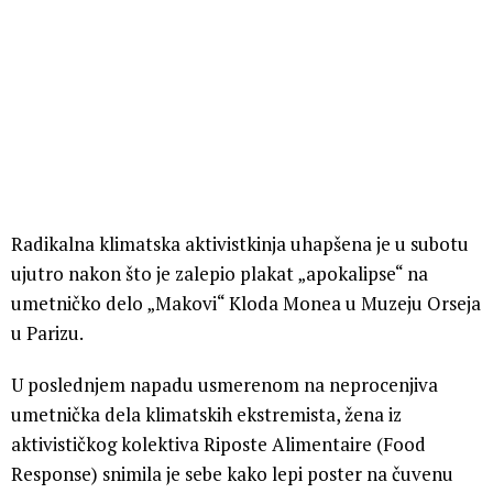
Radikalna klimatska aktivistkinja uhapšena je u subotu
ujutro nakon što je zalepio plakat „apokalipse“ na
umetničko delo „Makovi“ Kloda Monea u Muzeju Orseja
u Parizu.
U poslednjem napadu usmerenom na neprocenjiva
umetnička dela klimatskih ekstremista, žena iz
aktivističkog kolektiva Riposte Alimentaire (Food
Response) snimila je sebe kako lepi poster na čuvenu