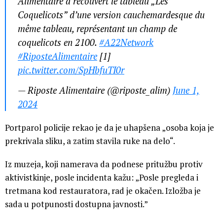
Alimentaire a recouvert le tableau „Les
Coquelicots” d’une version cauchemardesque du
même tableau, représentant un champ de
coquelicots en 2100.
#A22Network
#RiposteAlimentaire
[1]
pic.twitter.com/SpHbfuTI0r
— Riposte Alimentaire (@riposte_alim)
June 1,
2024
Portparol policije rekao je da je uhapšena „osoba koja je
prekrivala sliku, a zatim stavila ruke na delo“.
Iz muzeja, koji namerava da podnese pritužbu protiv
aktivistkinje, posle incidenta kažu: „Posle pregleda i
tretmana kod restauratora, rad je okačen. Izložba je
sada u potpunosti dostupna javnosti.”