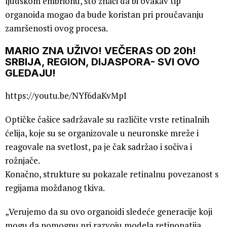
ljudskom embrionu, što znači da bi ovakav tip
organoida mogao da bude koristan pri proučavanju
zamršenosti ovog procesa.
MARIO ZNA UŽIVO! VEČERAS OD 20h!
SRBIJA, REGION, DIJASPORA- SVI OVO
GLEDAJU!
https://youtu.be/NYf6daKvMpI
Optičke čašice sadržavale su različite vrste retinalnih
ćelija, koje su se organizovale u neuronske mreže i
reagovale na svetlost, pa je čak sadržao i sočiva i
rožnjače.
Konačno, strukture su pokazale retinalnu povezanost s
regijama moždanog tkiva.
„Verujemo da su ovo organoidi sledeće generacije koji
mogu da pomognu pri razvoju modela retinopatija,