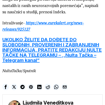
nastalih iz ranih neurorazvojnih poremećaja“, napisali
su naučnici u studiji, prenosi Indeks.
Istraživanje-
https://www.eurekalert.org/news-
releases/925127
UKOLIKO ŽELITE DA DOĐETE DO
SLOBODNIH, PROVERENIH I ZABRANJENIH
INFORMACIJA, PRATITE REDAKCIJU NULTE
TAČKE NA TELEGRAMU – ,,Nulta Tačka –
Telegram kanal”
NultaTačka/Sputnik
Ljudmila Veneditkova