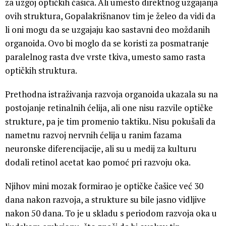
za uzgoj optičkih čašica. Ali umesto direktnog uzgajanja
ovih struktura, Gopalakrišnanov tim je želeo da vidi da
li oni mogu da se uzgajaju kao sastavni deo moždanih
organoida. Ovo bi moglo da se koristi za posmatranje
paralelnog rasta dve vrste tkiva, umesto samo rasta
optičkih struktura.
Prethodna istraživanja razvoja organoida ukazala su na
postojanje retinalnih ćelija, ali one nisu razvile optičke
strukture, pa je tim promenio taktiku. Nisu pokušali da
nametnu razvoj nervnih ćelija u ranim fazama
neuronske diferencijacije, ali su u medij za kulturu
dodali retinol acetat kao pomoć pri razvoju oka.
Njihov mini mozak formirao je optičke čašice već 30
dana nakon razvoja, a strukture su bile jasno vidljive
nakon 50 dana. To je u skladu s periodom razvoja oka u