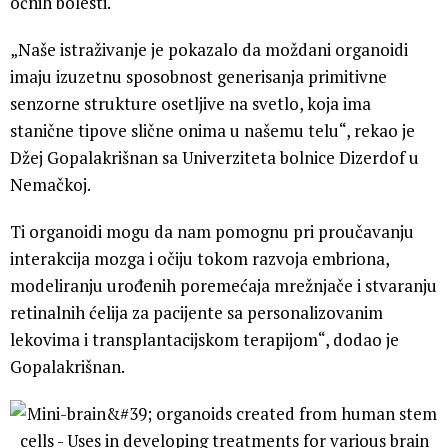
očnih bolesti.
„Naše istraživanje je pokazalo da moždani organoidi
imaju izuzetnu sposobnost generisanja primitivne
senzorne strukture osetljive na svetlo, koja ima
stanične tipove slične onima u našemu telu“, rekao je
Džej Gopalakrišnan sa Univerziteta bolnice Dizerdof u
Nemačkoj.
Ti organoidi mogu da nam pomognu pri proučavanju
interakcija mozga i očiju tokom razvoja embriona,
modeliranju urođenih poremećaja mrežnjače i stvaranju
retinalnih ćelija za pacijente sa personalizovanim
lekovima i transplantacijskom terapijom“, dodao je
Gopalakrišnan.