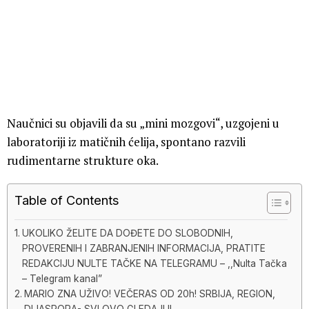
Naučnici su objavili da su „mini mozgovi“, uzgojeni u
laboratoriji iz matičnih ćelija, spontano razvili
rudimentarne strukture oka.
Table of Contents
UKOLIKO ŽELITE DA DOĐETE DO SLOBODNIH,
PROVERENIH I ZABRANJENIH INFORMACIJA, PRATITE
REDAKCIJU NULTE TAČKE NA TELEGRAMU – ,,Nulta Tačka
– Telegram kanal”
MARIO ZNA UŽIVO! VEČERAS OD 20h! SRBIJA, REGION,
DIJASPORA- SVI OVO GLEDAJU!