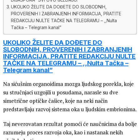
UKOLIKO ŽELITE DA DOĐETE DO SLOBODNIH,
PROVERENIH I ZABRANJENIH INFORMACIJA, PRATITE
REDAKCIJU NULTE TAČKE NA TELEGRAMU – ,,Nulta
Tačka – Telegram kanal”
UKOLIKO ŽELITE DA DOĐETE DO
SLOBODNIH, PROVERENIH I ZABRANJENIH
INFORMACIJA, PRATITE REDAKCIJU NULTE
TAČKE NA TELEGRAMU – ,,Nulta Tačka –
Telegram kanal”
Na sićušnim organoidima mozga ljudskog porekla, koje
su stručnjaci uzgojili u posudama, narasle su dve
simetrične optičke čašice, koje na neki način
predstavljaju razvoj sistema oka u ljudskim embrionima.
Taj neverovatan rezultat pomoći će naučnicima da bolje
razumeju proces razvoja oka, kao i nastanak nekih