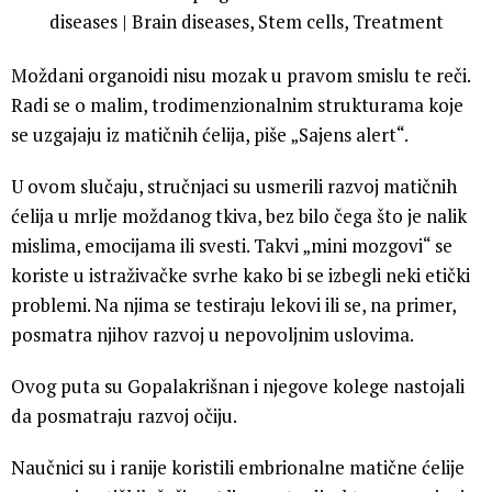
Moždani organoidi nisu mozak u pravom smislu te reči.
Radi se o malim, trodimenzionalnim strukturama koje
se uzgajaju iz matičnih ćelija, piše „Sajens alert“.
U ovom slučaju, stručnjaci su usmerili razvoj matičnih
ćelija u mrlje moždanog tkiva, bez bilo čega što je nalik
mislima, emocijama ili svesti. Takvi „mini mozgovi“ se
koriste u istraživačke svrhe kako bi se izbegli neki etički
problemi. Na njima se testiraju lekovi ili se, na primer,
posmatra njihov razvoj u nepovoljnim uslovima.
Ovog puta su Gopalakrišnan i njegove kolege nastojali
da posmatraju razvoj očiju.
Naučnici su i ranije koristili embrionalne matične ćelije