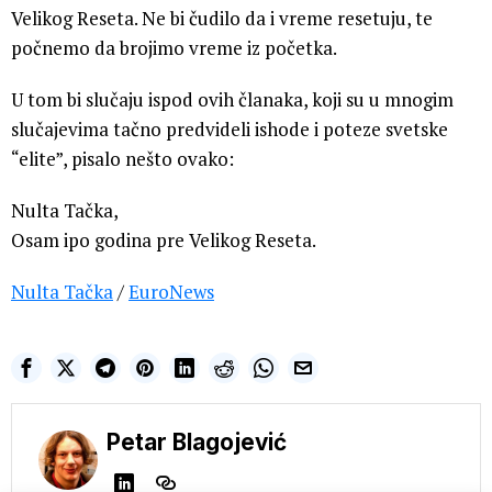
Velikog Reseta. Ne bi čudilo da i vreme resetuju, te
počnemo da brojimo vreme iz početka.
U tom bi slučaju ispod ovih članaka, koji su u mnogim
slučajevima tačno predvideli ishode i poteze svetske
“elite”, pisalo nešto ovako:
Nulta Tačka,
Osam ipo godina pre Velikog Reseta.
Nulta Tačka
/
EuroNews
Petar Blagojević