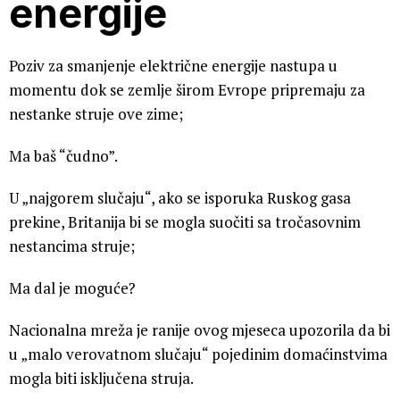
energije
Poziv za smanjenje električne energije nastupa u
momentu dok se zemlje širom Evrope pripremaju za
nestanke struje ove zime;
Ma baš “čudno”.
U „najgorem slučaju“, ako se isporuka Ruskog gasa
prekine, Britanija bi se mogla suočiti sa tročasovnim
nestancima struje;
Ma dal je moguće?
Nacionalna mreža je ranije ovog mjeseca upozorila da bi
u „malo verovatnom slučaju“ pojedinim domaćinstvima
mogla biti isključena struja.