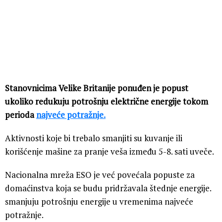
Stanovnicima Velike Britanije ponuđen je popust
ukoliko redukuju potrošnju električne energije tokom
perioda
najveće potražnje.
Aktivnosti koje bi trebalo smanjiti su kuvanje ili
korišćenje mašine za pranje veša između 5-8. sati uveče.
Nacionalna mreža ESO je već povećala popuste za
domaćinstva koja se budu pridržavala štednje energije.
smanjuju potrošnju energije u vremenima najveće
potražnje.