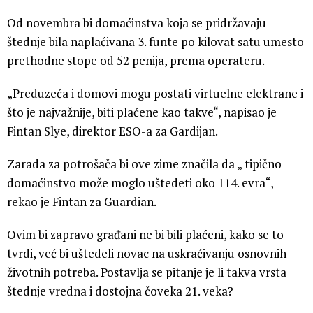
Od novembra bi domaćinstva koja se pridržavaju
štednje bila naplaćivana 3. funte po kilovat satu umesto
prethodne stope od 52 penija, prema operateru.
„Preduzeća i domovi mogu postati virtuelne elektrane i
što je najvažnije, biti plaćene kao takve“, napisao je
Fintan Slye, direktor ESO-a za Gardijan.
Zarada za potrošača bi ove zime značila da „ tipično
domaćinstvo može moglo uštedeti oko 114. evra“,
rekao je Fintan za Guardian.
Ovim bi zapravo građani ne bi bili plaćeni, kako se to
tvrdi, već bi uštedeli novac na uskraćivanju osnovnih
životnih potreba. Postavlja se pitanje je li takva vrsta
štednje vredna i dostojna čoveka 21. veka?