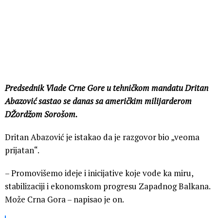
Predsednik Vlade Crne Gore u tehničkom mandatu Dritan
Abazović sastao se danas sa američkim milijarderom
DŽordžom Sorošom.
Dritan Abazović je istakao da je razgovor bio „veoma
prijatan“.
– Promovišemo ideje i inicijative koje vode ka miru,
stabilizaciji i ekonomskom progresu Zapadnog Balkana.
Može Crna Gora – napisao je on.