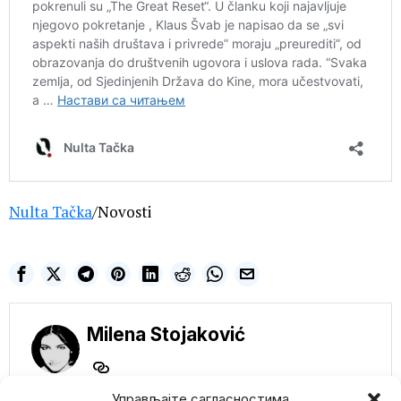
Nulta Tačka
/Novosti
Milena Stojaković
Управљајте сагласностима