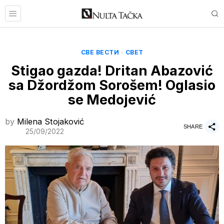
СВЕ ВЕСТИ
·
СВЕТ
Stigao gazda! Dritan Abazović
sa Džordžom Sorošem! Oglasio
se Medojević
by
Milena Stojaković
SHARE
25/09/2022