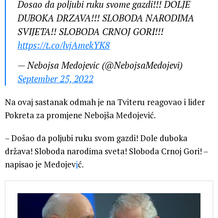
Dosao da poljubi ruku svome gazdi!!! DOLJE
DUBOKA DRZAVA!!! SLOBODA NARODIMA
SVIJETA!! SLOBODA CRNOJ GORI!!!
https://t.co/lvjAmekYK8
— Nebojsa Medojevic (@NebojsaMedojevi)
September 25, 2022
Na ovaj sastanak odmah je na Tviteru reagovao i lider
Pokreta za promjene Nebojša Medojević.
– Došao da poljubi ruku svom gazdi! Dole duboka
država! Sloboda narodima sveta! Sloboda Crnoj Gori! –
napisao je Medojev
i
ć.