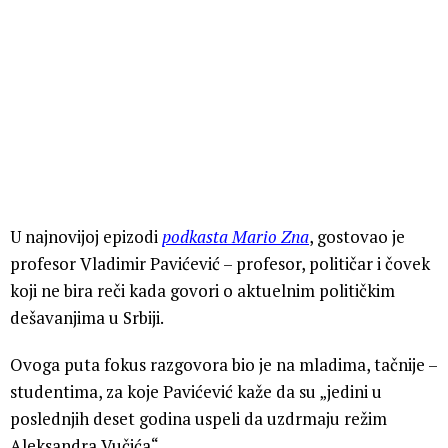
U najnovijoj epizodi
podkasta Mario Zna
, gostovao je
profesor Vladimir Pavićević – profesor, političar i čovek
koji ne bira reči kada govori o aktuelnim političkim
dešavanjima u Srbiji.
Ovoga puta fokus razgovora bio je na mladima, tačnije –
studentima, za koje Pavićević kaže da su „jedini u
poslednjih deset godina uspeli da uzdrmaju režim
Aleksandra Vučića“.