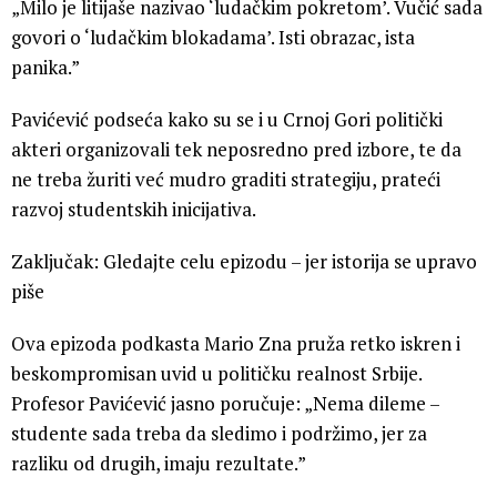
„Milo je litijaše nazivao ‘ludačkim pokretom’. Vučić sada
govori o ‘ludačkim blokadama’. Isti obrazac, ista
panika.”
Pavićević podseća kako su se i u Crnoj Gori politički
akteri organizovali tek neposredno pred izbore, te da
ne treba žuriti već mudro graditi strategiju, prateći
razvoj studentskih inicijativa.
Zaključak: Gledajte celu epizodu – jer istorija se upravo
piše
Ova epizoda podkasta Mario Zna pruža retko iskren i
beskompromisan uvid u političku realnost Srbije.
Profesor Pavićević jasno poručuje: „Nema dileme –
studente sada treba da sledimo i podržimo, jer za
razliku od drugih, imaju rezultate.”