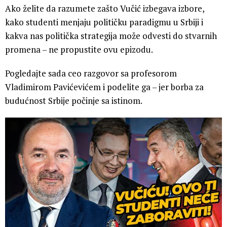
Ako želite da razumete zašto Vučić izbegava izbore,
kako studenti menjaju političku paradigmu u Srbiji i
kakva nas politička strategija može odvesti do stvarnih
promena – ne propustite ovu epizodu.
Pogledajte sada ceo razgovor sa profesorom
Vladimirom Pavićevićem i podelite ga – jer borba za
budućnost Srbije počinje sa istinom.