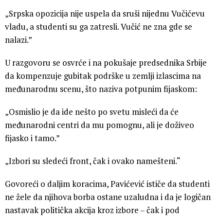
„Srpska opozicija nije uspela da sruši nijednu Vučićevu
vladu, a studenti su ga zatresli. Vučić ne zna gde se
nalazi.”
U razgovoru se osvrće i na pokušaje predsednika Srbije
da kompenzuje gubitak podrške u zemlji izlascima na
međunarodnu scenu, što naziva potpunim fijaskom:
„Osmislio je da ide nešto po svetu misleći da će
međunarodni centri da mu pomognu, ali je doživeo
fijasko i tamo.”
„Izbori su sledeći front, čak i ovako namešteni.“
Govoreći o daljim koracima, Pavićević ističe da studenti
ne žele da njihova borba ostane uzaludna i da je logičan
nastavak politička akcija kroz izbore – čak i pod