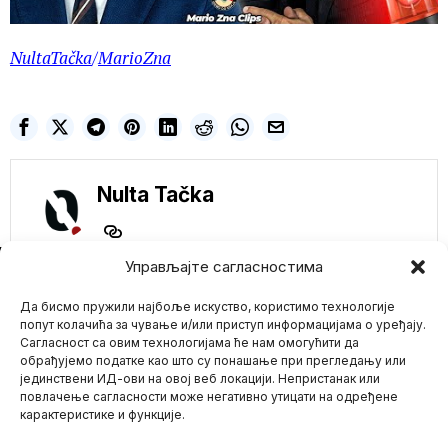
NultaTačka
/
MarioZna
Nulta Tačka
NE PROPUSTITE
Управљајте сагласностима
PARADOKS! COCA-
Да бисмо пружили најбоље искуство, користимо технологије
COLA kao glavni
zagađivać postala
попут колачића за чување и/или приступ информацијама о уређају.
GLAVNI SPONZOR
Сагласност са овим технологијама ће нам омогућити да
KLIMATSKOG
обрађујемо податке као што су понашање при прегледању или
SAMITA „COP27“!
јединствени ИД-ови на овој веб локацији. Непристанак или
Mario zna Youtube
Klimatski aktivisti su
повлачење сагласности може негативно утицати на одређене
„zbunjeni“ odlukom
карактеристике и функције.
Egipta da Coca-Cola kao
Impressum
Kontakt
O Nama
veliki