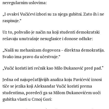
neregularnim uslovima:
„I ovakvi Vučićevi izbori su za njega gubitni. Zato ih i ne
raspisuje.”
Uz to, pohvalio je način na koji studenti demokratski
rešavaju unutrašnje nesuglasice i donose odluke:
„Našli su mehanizam dogovora – direktna demokratija.
Svako ima pravo da učestvuje.”
„Vučić koristi isti rečnik kao Milo Đukanović pred pad.“
Jedna od najupečatljivijih analiza koju Pavićević iznosi
tiče se jezika koji Aleksandar Vučić koristi prema
studentima, poredeći ga sa Milom Đukanovićem uoči
gubitka vlasti u Crnoj Gori: