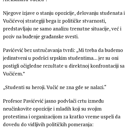
Njegove izjave o stanju opozicije, delovanju studenata i
Vučićevoj strategiji bega iz političke stvarnosti,
predstavljaju ne samo analizu trenutne situacije, već i
poziv na buđenje građanske svesti.
Pavićević bez ustručavanja tvrdi: „Mi treba da budemo
jedinstveni u podršci srpskim studentima… jer su oni
postigli očigledne rezultate u direktnoj konfrontaciji sa
Vučićem.”
„Studenti su heroji. Vučić ne zna gde se nalazi.“
Profesor Pavićević jasno podvlači crtu između
neučinkovite opozicije i mladih koji su svojim
protestima i organizacijom za kratko vreme uspeli da
dovedu do vidljivih političkih pomeranja: