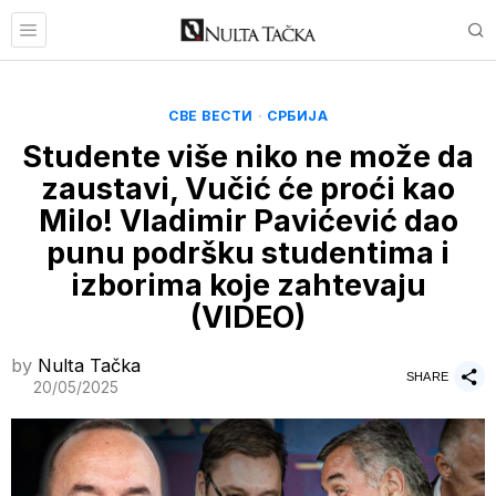
СВЕ ВЕСТИ
·
СРБИЈА
Studente više niko ne može da
zaustavi, Vučić će proći kao
Milo! Vladimir Pavićević dao
punu podršku studentima i
izborima koje zahtevaju
(VIDEO)
by
Nulta Tačka
SHARE
20/05/2025