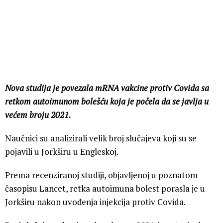
Nova studija je povezala mRNA vakcine protiv Covida sa
retkom autoimunom bolešću koja je počela da se javlja u
većem broju 2021.
Naučnici su analizirali velik broj slučajeva koji su se
pojavili u Jorkširu u Engleskoj.
Prema recenziranoj studiji, objavljenoj u poznatom
časopisu Lancet, retka autoimuna bolest porasla je u
Jorkširu nakon uvođenja injekcija protiv Covida.