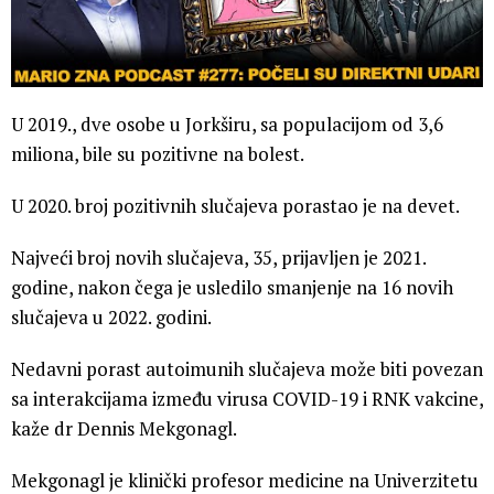
U 2019., dve osobe u Jorkširu, sa populacijom od 3,6
miliona, bile su pozitivne na bolest.
U 2020. broj pozitivnih slučajeva porastao je na devet.
Najveći broj novih slučajeva, 35, prijavljen je 2021.
godine, nakon čega je usledilo smanjenje na 16 novih
slučajeva u 2022. godini.
Nedavni porast autoimunih slučajeva može biti povezan
sa interakcijama između virusa COVID-19 i RNK vakcine,
kaže dr Dennis Mekgonagl.
Mekgonagl je klinički profesor medicine na Univerzitetu