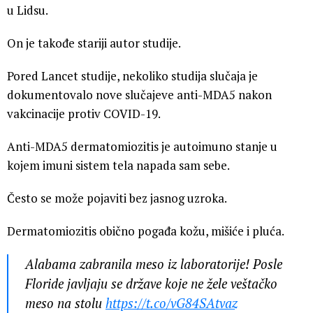
u Lidsu.
On je takođe stariji autor studije.
Pored Lancet studije, nekoliko studija slučaja je
dokumentovalo nove slučajeve anti-MDA5 nakon
vakcinacije protiv COVID-19.
Anti-MDA5 dermatomiozitis je autoimuno stanje u
kojem imuni sistem tela napada sam sebe.
Često se može pojaviti bez jasnog uzroka.
Dermatomiozitis obično pogađa kožu, mišiće i pluća.
Alabama zabranila meso iz laboratorije! Posle
Floride javljaju se države koje ne žele veštačko
meso na stolu
https://t.co/vG84SAtvaz