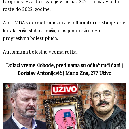
Broj slučajeva dostigao je vrhunac 2021. i nastavio da
raste do 2022. godine.
Anti-MDA5 dermatomiozitis je inflamatorno stanje koje
karakteriše slabost mišića, osip na koži i brzo
progresivna bolest pluća.
Autoimuna bolest je veoma retka.
Dolazi vreme slobode, pred nama su odlučujući dani |
Borislav Antonijević | Mario Zna, 277 Uživo