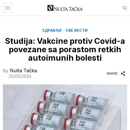
ЗДРАВЉЕ
·
СВЕ ВЕСТИ
Studija: Vakcine protiv Covid-a
povezane sa porastom retkih
autoimunih bolesti
by
Nulta Tačka
SHARE
20/05/2024