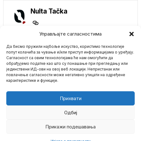
Nulta Tačka
Управљајте сагласностима
NE PROPUSTITE
Да бисмо пружили најбоље искуство, користимо технологије
Naučnici upozoravaju
da bi se „zombi
попут колачића за чување и/или приступ информацијама о уређају.
bolest jelena“ mogla
Сагласност са овим технологијама ће нам омогућити да
proširiti na ljude
обрађујемо податке као што су понашање при прегледању или
Istraživači su alarmirali
јединствени ИД-ови на овој веб локацији. Непристанак или
Mario zna Youtube
zbog naglog porasta
повлачење сагласности може негативно утицати на одређене
slučajeva hronične
карактеристике и функције.
bolesti iscrpljivanja
Impressum
Kontakt
O Nama
NOVO ISTRAŽIVANJE
POKAZUJE DA
Прихвати
ZAGAĐEN VAZDUH
SMANJUJE
PLODNOST ŠIROM
Одбиј
BALKANA
Zagađenje vazduha
Прикажи подешавања
©
2026
- Sva prava zadržana.
jedan je od krivaca
neplodnosti i sve veće