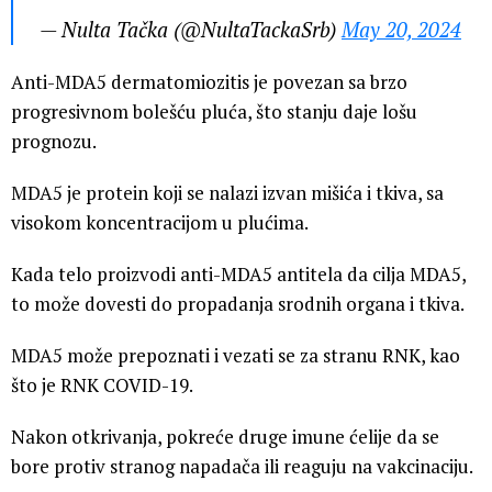
— Nulta Tačka (@NultaTackaSrb)
May 20, 2024
Anti-MDA5 dermatomiozitis je povezan sa brzo
progresivnom bolešću pluća, što stanju daje lošu
prognozu.
MDA5 je protein koji se nalazi izvan mišića i tkiva, sa
visokom koncentracijom u plućima.
Kada telo proizvodi anti-MDA5 antitela da cilja MDA5,
to može dovesti do propadanja srodnih organa i tkiva.
MDA5 može prepoznati i vezati se za stranu RNK, kao
što je RNK COVID-19.
Nakon otkrivanja, pokreće druge imune ćelije da se
bore protiv stranog napadača ili reaguju na vakcinaciju.