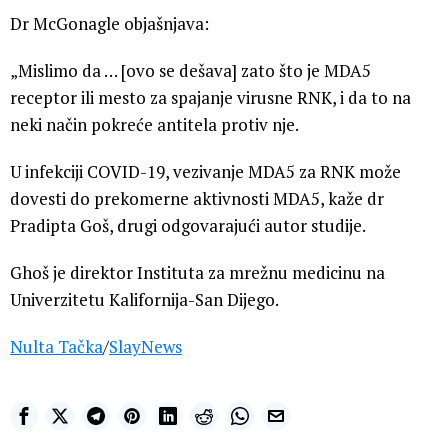
Dr McGonagle objašnjava:
„Mislimo da … [ovo se dešava] zato što je MDA5
receptor ili mesto za spajanje virusne RNK, i da to na
neki način pokreće antitela protiv nje.
U infekciji COVID-19, vezivanje MDA5 za RNK može
dovesti do prekomerne aktivnosti MDA5, kaže dr
Pradipta Goš, drugi odgovarajući autor studije.
Ghoš je direktor Instituta za mrežnu medicinu na
Univerzitetu Kalifornija-San Dijego.
Nulta Tačka
/
SlayNews