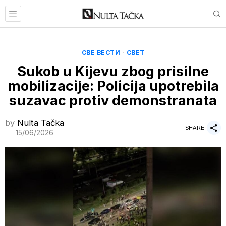
СВЕ ВЕСТИ
·
СВЕТ
Sukob u Kijevu zbog prisilne
mobilizacije: Policija upotrebila
suzavac protiv demonstranata
by
Nulta Tačka
SHARE
15/06/2026