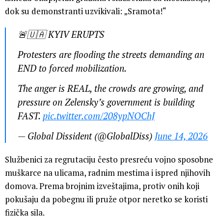
dok su demonstranti uzvikivali: „Sramota!“
🚨🇺🇦 KYIV ERUPTS
Protesters are flooding the streets demanding an
END to forced mobilization.
The anger is REAL, the crowds are growing, and
pressure on Zelensky’s government is building
FAST.
pic.twitter.com/208ypNOChJ
— Global Dissident (@GlobalDiss)
June 14, 2026
Službenici za regrutaciju često presreću vojno sposobne
muškarce na ulicama, radnim mestima i ispred njihovih
domova. Prema brojnim izveštajima, protiv onih koji
pokušaju da pobegnu ili pruže otpor neretko se koristi
fizička sila.