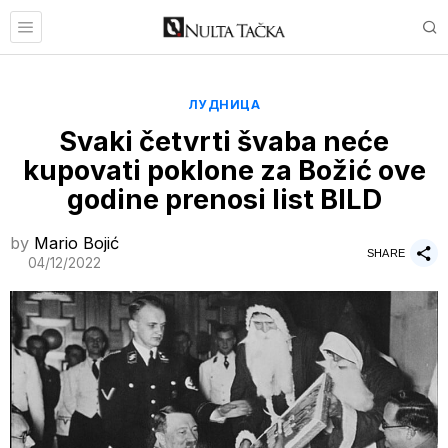
ЛУДНИЦА
Svaki četvrti švaba neće
kupovati poklone za Božić ove
godine prenosi list BILD
by
Mario Bojić
SHARE
04/12/2022