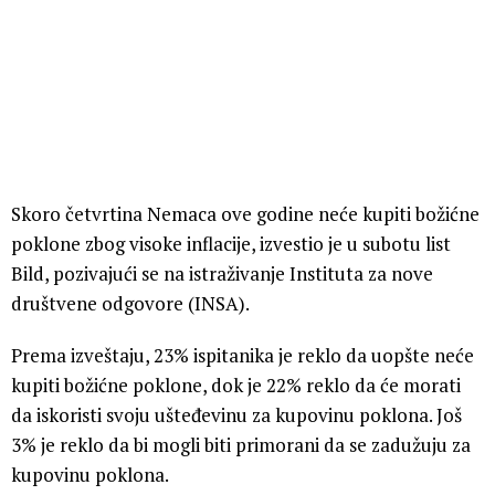
Skoro četvrtina Nemaca ove godine neće kupiti božićne
poklone zbog visoke inflacije, izvestio je u subotu list
Bild, pozivajući se na istraživanje Instituta za nove
društvene odgovore (INSA).
Prema izveštaju, 23% ispitanika je reklo da uopšte neće
kupiti božićne poklone, dok je 22% reklo da će morati
da iskoristi svoju ušteđevinu za kupovinu poklona. Još
3% je reklo da bi mogli biti primorani da se zadužuju za
kupovinu poklona.