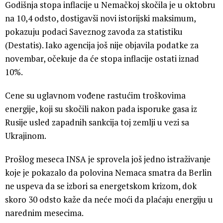
Godišnja stopa inflacije u Nemačkoj skočila je u oktobru
na 10,4 odsto, dostigavši novi istorijski maksimum,
pokazuju podaci Saveznog zavoda za statistiku
(Destatis). Iako agencija još nije objavila podatke za
novembar, očekuje da će stopa inflacije ostati iznad
10%.
Cene su uglavnom vođene rastućim troškovima
energije, koji su skočili nakon pada isporuke gasa iz
Rusije usled zapadnih sankcija toj zemlji u vezi sa
Ukrajinom.
Prošlog meseca INSA je sprovela još jedno istraživanje
koje je pokazalo da polovina Nemaca smatra da Berlin
ne uspeva da se izbori sa energetskom krizom, dok
skoro 30 odsto kaže da neće moći da plaćaju energiju u
narednim mesecima.