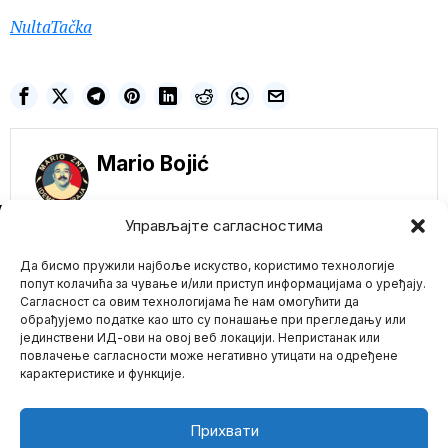
NultaTačka
Mario Bojić
NE PROPUSTITE
Управљајте сагласностима
Kina uzvraća udarac:
Preti carinama na
Да бисмо пружили најбоље искуство, користимо технологије
automobile od 25%
попут колачића за чување и/или приступ информацијама о уређају.
kao odgovor na
Сагласност са овим технологијама ће нам омогућити да
poteze SAD i EU
обрађујемо податке као што су понашање при прегледању или
Peking i dalje razmišlja o
јединствени ИД-ови на овој веб локацији. Непристанак или
Mario zna Youtube
očekivanoj odmazdi
повлачење сагласности може негативно утицати на одређене
nakon prošlonedeljne
карактеристике и функције.
odluke
Impressum
Kontakt
O Nama
EU bira novog
komesara za cenzuru
Прихвати
Henu Virkunen da