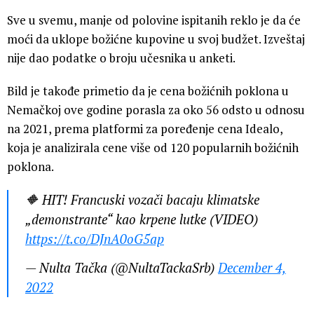
Sve u svemu, manje od polovine ispitanih reklo je da će
moći da uklope božićne kupovine u svoj budžet. Izveštaj
nije dao podatke o broju učesnika u anketi.
Bild je takođe primetio da je cena božićnih poklona u
Nemačkoj ove godine porasla za oko 56 odsto u odnosu
na 2021, prema platformi za poređenje cena Idealo,
koja je analizirala cene više od 120 popularnih božićnih
poklona.
🔶 HIT! Francuski vozači bacaju klimatske
„demonstrante“ kao krpene lutke (VIDEO)
https://t.co/DJnA0oG5ap
— Nulta Tačka (@NultaTackaSrb)
December 4,
2022