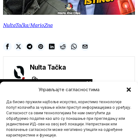
NultaTačka/
MarioZna
Nulta Tačka
NE PROPUSTITE
Управљајте сагласностима
Upoznajte PiBota,
autonomnog pilota
Да бисмо пружили најбоље искуство, користимо технологије
robota KOJI će
uskoro zameniti
попут колачића за чување и/или приступ информацијама о уређају.
ljudsku posadu
Сагласност са овим технологијама ће нам омогућити да
(VIDEO)
обрађујемо податке као што су понашање при прегледању или
Naši čitaoci znaju da da
јединствени ИД-ови на овој веб локацији. Непристанак или
Mario zna Youtube
postoji brzo rešenje za
повлачење сагласности може негативно утицати на одређене
nedostatak
карактеристике и функције.