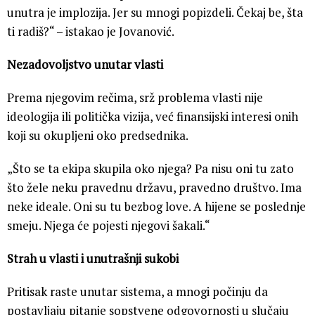
unutra je implozija. Jer su mnogi popizdeli. Čekaj be, šta
ti radiš?“ – istakao je Jovanović.
Nezadovoljstvo unutar vlasti
Prema njegovim rečima, srž problema vlasti nije
ideologija ili politička vizija, već finansijski interesi onih
koji su okupljeni oko predsednika.
„Što se ta ekipa skupila oko njega? Pa nisu oni tu zato
što žele neku pravednu državu, pravedno društvo. Ima
neke ideale. Oni su tu bezbog love. A hijene se poslednje
smeju. Njega će pojesti njegovi šakali.“
Strah u vlasti i unutrašnji sukobi
Pritisak raste unutar sistema, a mnogi počinju da
postavljaju pitanje sopstvene odgovornosti u slučaju