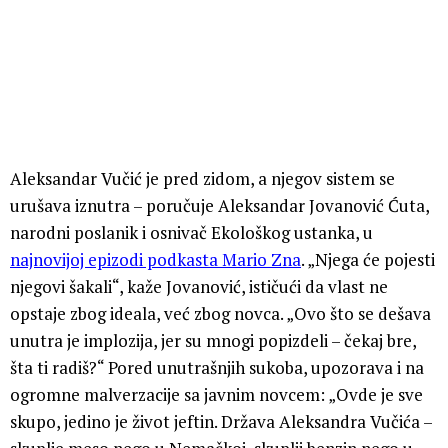
Aleksandar Vučić je pred zidom, a njegov sistem se
urušava iznutra – poručuje Aleksandar Jovanović Ćuta,
narodni poslanik i osnivač Ekološkog ustanka, u
najnovijoj epizodi podkasta Mario Zna
. „Njega će pojesti
njegovi šakali“, kaže Jovanović, ističući da vlast ne
opstaje zbog ideala, već zbog novca. „Ovo što se dešava
unutra je implozija, jer su mnogi popizdeli – čekaj bre,
šta ti radiš?“ Pored unutrašnjih sukoba, upozorava i na
ogromne malverzacije sa javnim novcem: „Ovde je sve
skupo, jedino je život jeftin. Država Aleksandra Vučića –