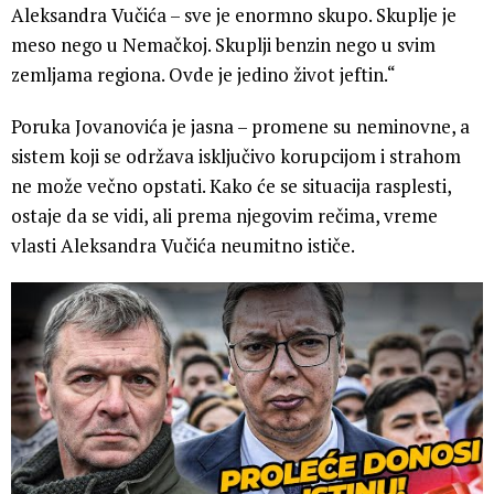
Aleksandra Vučića – sve je enormno skupo. Skuplje je
meso nego u Nemačkoj. Skuplji benzin nego u svim
zemljama regiona. Ovde je jedino život jeftin.“
Poruka Jovanovića je jasna – promene su neminovne, a
sistem koji se održava isključivo korupcijom i strahom
ne može večno opstati. Kako će se situacija rasplesti,
ostaje da se vidi, ali prema njegovim rečima, vreme
vlasti Aleksandra Vučića neumitno ističe.