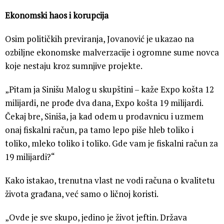
Ekonomski haos i korupcija
Osim političkih previranja, Jovanović je ukazao na
ozbiljne ekonomske malverzacije i ogromne sume novca
koje nestaju kroz sumnjive projekte.
„Pitam ja Sinišu Malog u skupštini – kaže Expo košta 12
milijardi, ne prođe dva dana, Expo košta 19 milijardi.
Čekaj bre, Siniša, ja kad odem u prodavnicu i uzmem
onaj fiskalni račun, pa tamo lepo piše hleb toliko i
toliko, mleko toliko i toliko. Gde vam je fiskalni račun za
19 milijardi?“
Kako istakao, trenutna vlast ne vodi računa o kvalitetu
života građana, već samo o ličnoj koristi.
„Ovde je sve skupo, jedino je život jeftin. Država