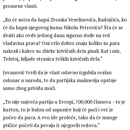
promene vlasti.
„Ko će sutra da hapsi Zvonka Veselinovića, Radojčića, ko
će da hapsi njegovog kuma Nikolu Petrovića? Šta će se
desiti ako ovde jednog dana sigurno dođe na red
vladavina prava? Oni vrlo dobro znaju koliko su para
nakrali i kakve su zbirke krivičnih dela pisali. Rat i mir,
Tolstoj, hiljade stranica teških krivičnih dela.“
Jovanović tvrdi da je vlast odavno izgubila realan
oslonac u narodu, te da partijska mašinerija opstaje
samo zbog privida moći.
„To nije najveća partija u Evropi, 700.000 članova – to je
kurton, to je balon od sapunice koji će pući i već je
počeo da puca. A evo ide proleće, tako da će mnoge
ptičice početi da pevaju iz njegovih redova.“