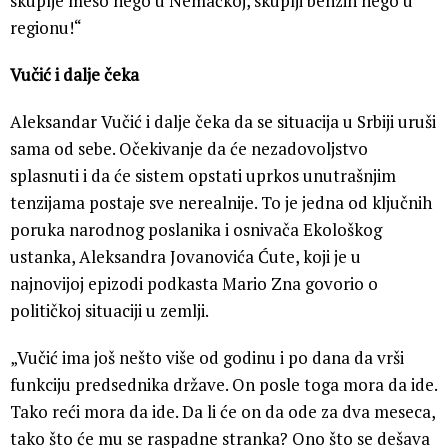
skuplje meso nego u Nemačkoj, skuplji benzin nego u
regionu!“
Vučić i dalje čeka
Aleksandar Vučić i dalje čeka da se situacija u Srbiji uruši
sama od sebe. Očekivanje da će nezadovoljstvo
splasnuti i da će sistem opstati uprkos unutrašnjim
tenzijama postaje sve nerealnije. To je jedna od ključnih
poruka narodnog poslanika i osnivača Ekološkog
ustanka, Aleksandra Jovanovića Ćute, koji je u
najnovijoj epizodi podkasta Mario Zna govorio o
političkoj situaciji u zemlji.
„Vučić ima još nešto više od godinu i po dana da vrši
funkciju predsednika države. On posle toga mora da ide.
Tako reći mora da ide. Da li će on da ode za dva meseca,
tako što će mu se raspadne stranka? Ono što se dešava