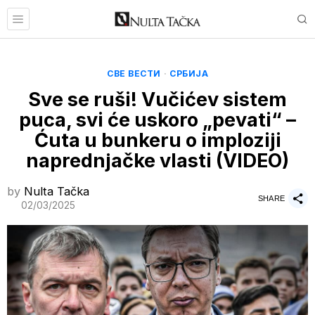
СВЕ ВЕСТИ
·
СРБИЈА
Sve se ruši! Vučićev sistem
puca, svi će uskoro „pevati“ –
Ćuta u bunkeru o imploziji
naprednjačke vlasti (VIDEO)
by
Nulta Tačka
SHARE
02/03/2025