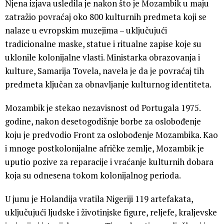
Njena izjava usledila je nakon što je Mozambik u maju
zatražio povraćaj oko 800 kulturnih predmeta koji se
nalaze u evropskim muzejima – uključujući
tradicionalne maske, statue i ritualne zapise koje su
uklonile kolonijalne vlasti. Ministarka obrazovanja i
kulture, Samarija Tovela, navela je da je povraćaj tih
predmeta ključan za obnavljanje kulturnog identiteta.
Mozambik je stekao nezavisnost od Portugala 1975.
godine, nakon desetogodišnje borbe za oslobođenje
koju je predvodio Front za oslobođenje Mozambika. Kao
i mnoge postkolonijalne afričke zemlje, Mozambik je
uputio pozive za reparacije i vraćanje kulturnih dobara
koja su odnesena tokom kolonijalnog perioda.
U junu je Holandija vratila Nigeriji 119 artefakata,
uključujući ljudske i životinjske figure, reljefe, kraljevske