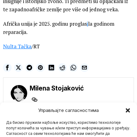
insignije i istorijsko zvono. Ti predmeti su opljačkani iz
te zapadnoafričke zemlje pre više od jednog veka.
Afrička unija je 2025. godinu proglas
i
la godinom
reparacija.
Nulta Tačka
/RT
Milena Stojaković
Управљајте сагласностима
NE PROPUSTITE
Да бисмо пружили најбоље искуство, користимо технологије
попут колачића за чување и/или приступ информацијама о уређају.
IZRAELSKI BROD
Сагласност са овим технологијама ће нам омогућити да