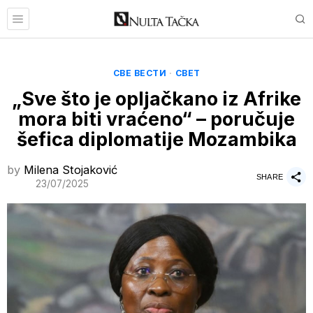
СВЕ ВЕСТИ
·
СВЕТ
„Sve što je opljačkano iz Afrike
mora biti vraćeno“ – poručuje
šefica diplomatije Mozambika
by
Milena Stojaković
SHARE
23/07/2025