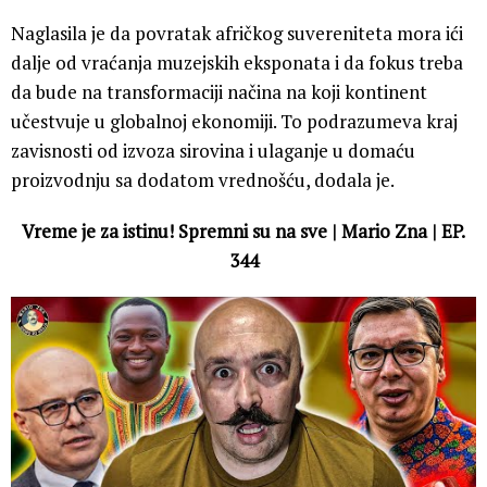
Naglasila je da povratak afričkog suvereniteta mora ići
dalje od vraćanja muzejskih eksponata i da fokus treba
da bude na transformaciji načina na koji kontinent
učestvuje u globalnoj ekonomiji. To podrazumeva kraj
zavisnosti od izvoza sirovina i ulaganje u domaću
proizvodnju sa dodatom vrednošću, dodala je.
Vreme je za istinu! Spremni su na sve | Mario Zna | EP.
344