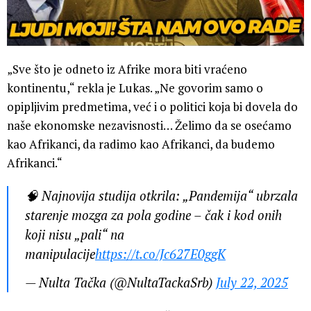
„Sve što je odneto iz Afrike mora biti vraćeno
kontinentu,“ rekla je Lukas. „Ne govorim samo o
opipljivim predmetima, već i o politici koja bi dovela do
naše ekonomske nezavisnosti… Želimo da se osećamo
kao Afrikanci, da radimo kao Afrikanci, da budemo
Afrikanci.“
🧠 Najnovija studija otkrila: „Pandemija“ ubrzala
starenje mozga za pola godine – čak i kod onih
koji nisu „pali“ na
manipulacije
https://t.co/Jc627E0ggK
— Nulta Tačka (@NultaTackaSrb)
July 22, 2025